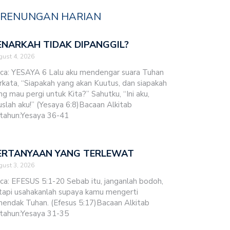
RENUNGAN HARIAN
ENARKAH TIDAK DIPANGGIL?
ust 4, 2026
ca: YESAYA 6 Lalu aku mendengar suara Tuhan
rkata, “Siapakah yang akan Kuutus, dan siapakah
ng mau pergi untuk Kita?” Sahutku, “Ini aku,
uslah aku!” (Yesaya 6:8)Bacaan Alkitab
tahun:Yesaya 36-41
ERTANYAAN YANG TERLEWAT
ust 3, 2026
ca: EFESUS 5:1-20 Sebab itu, janganlah bodoh,
tapi usahakanlah supaya kamu mengerti
hendak Tuhan. (Efesus 5:17)Bacaan Alkitab
tahun:Yesaya 31-35