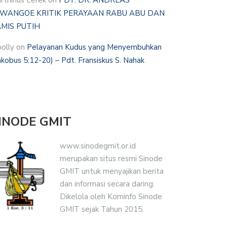
rthinus Lerek
on
PDT. DR. ANDREAS
WANGOE KRITIK PERAYAAN RABU ABU DAN
MIS PUTIH
polly
on
Pelayanan Kudus yang Menyembuhkan
akobus 5:12-20) – Pdt. Fransiskus S. Nahak
INODE GMIT
www.sinodegmit.or.id
merupakan situs resmi Sinode
GMIT untuk menyajikan berita
dan informasi secara daring.
Dikelola oleh Kominfo Sinode
GMIT sejak Tahun 2015.