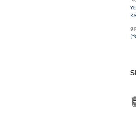
Ma
YE
KA
g 
(Y
S