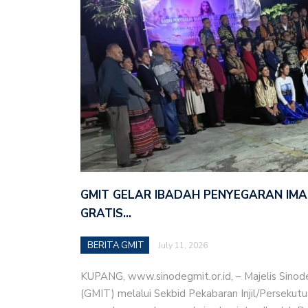
GMIT GELAR IBADAH PENYEGARAN IM
GRATIS…
BERITA GMIT
July 11, 2026
KUPANG, www.sinodegmit.or.id, – Majelis Sinode 
(GMIT) melalui Sekbid Pekabaran Injil/Persekut