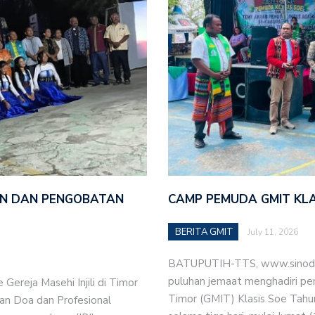
AN DAN PENGOBATAN
CAMP PEMUDA GMIT KLAS
BERITA GMIT
July 11, 2026
BATUPUTIH-TTS, www.sinodegm
puluhan jemaat menghadiri pe
Gereja Masehi Injili di Timor
Timor (GMIT) Klasis Soe Tahu
uan Doa dan Profesional