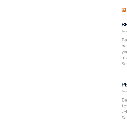
B
Aug
Ba
be
ya
ut
Se
P
Aug
Ba
te
ke
Se