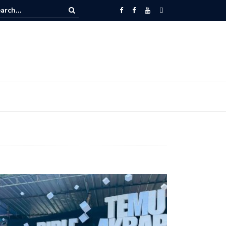
Kaum Bapak Sinode GMIT Harus Menyentuh Isu-isu Sosial