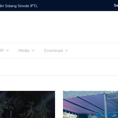
inode GMIT Periode 2024-2027 Telah Terbentuk
Gerakan 
UR
Media
Download