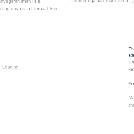
selama tiga hari, mulai Jumat
nyegaran Iman (IPI),
ling pastoral di Jemaat Elim…
Th
ad
Un
Loading
ke
Er
Ma
ch