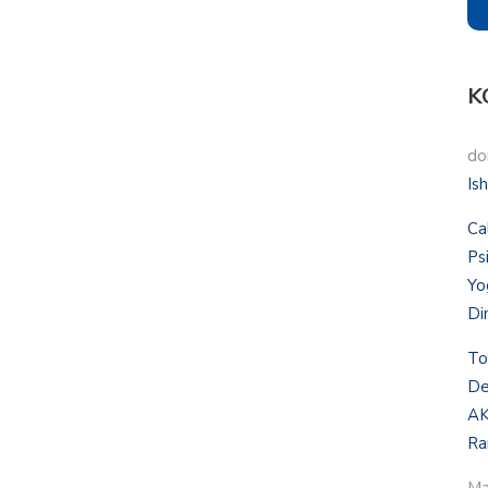
K
do
Is
Ca
Ps
Yo
Di
To
De
AK
Ra