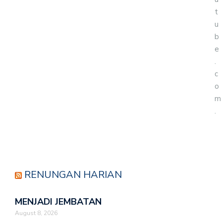
t
u
b
e
.
c
o
m
.
RENUNGAN HARIAN
MENJADI JEMBATAN
August 8, 2026