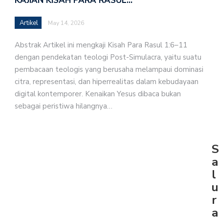
KAJIAN KISAH PARA RASUL…
Artikel
May 14, 2026
Abstrak Artikel ini mengkaji Kisah Para Rasul 1:6–11
dengan pendekatan teologi Post-Simulacra, yaitu suatu
pembacaan teologis yang berusaha melampaui dominasi
citra, representasi, dan hiperrealitas dalam kebudayaan
digital kontemporer. Kenaikan Yesus dibaca bukan
sebagai peristiwa hilangnya…
S
a
l
u
r
a