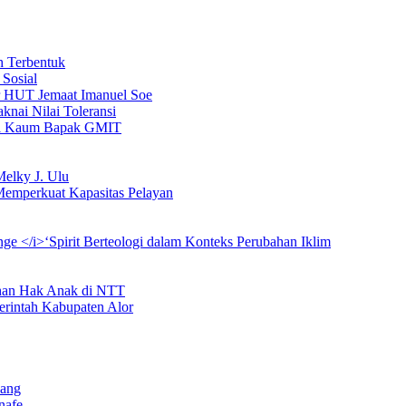
 Terbentuk
Sosial
kur HUT Jemaat Imanuel Soe
ai Nilai Toleransi
pel Kaum Bapak GMIT
Melky J. Ulu
Memperkuat Kapasitas Pelayan
 </i>‘Spirit Berteologi dalam Konteks Perubahan Iklim
han Hak Anak di NTT
rintah Kabupaten Alor
pang
nafe