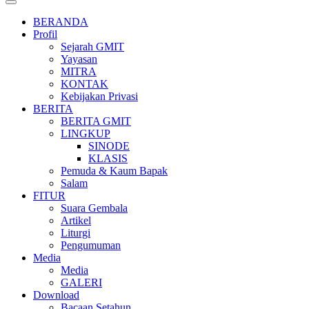
BERANDA
Profil
Sejarah GMIT
Yayasan
MITRA
KONTAK
Kebijakan Privasi
BERITA
BERITA GMIT
LINGKUP
SINODE
KLASIS
Pemuda & Kaum Bapak
Salam
FITUR
Suara Gembala
Artikel
Liturgi
Pengumuman
Media
Media
GALERI
Download
Bacaan Setahun