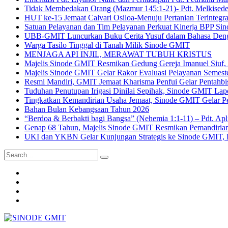
Tidak Membedakan Orang (Mazmur 145:1-21)- Pdt. Melkisede
HUT ke-15 Jemaat Calvari Osiloa-Menuju Pertanian Terintegra
Satuan Pelayanan dan Tim Pelayanan Perkuat Kinerja BPP Sin
UBB-GMIT Luncurkan Buku Cerita Yusuf dalam Bahasa Den
Warga Tasilo Tinggal di Tanah Milik Sinode GMIT
MENJAGA API INJIL, MERAWAT TUBUH KRISTUS
Majelis Sinode GMIT Resmikan Gedung Gereja Imanuel Siuf,
Majelis Sinode GMIT Gelar Rakor Evaluasi Pelayanan Semest
Resmi Mandiri, GMIT Jemaat Kharisma Penfui Gelar Pentahbi
Tuduhan Penutupan Irigasi Dinilai Sepihak, Sinode GMIT Lap
Tingkatkan Kemandirian Usaha Jemaat, Sinode GMIT Gelar Pe
Bahan Bulan Kebangsaan Tahun 2026
“Berdoa & Berbakti bagi Bangsa” (Nehemia 1:1-11) – Pdt. Ap
Genap 68 Tahun, Majelis Sinode GMIT Resmikan Pemandirian 
UKI dan YKBN Gelar Kunjungan Strategis ke Sinode GMIT, P
Search
for:
Group
Sinode
Group
GMIT
Pendeta
Youtube
GMIT
Office
Email