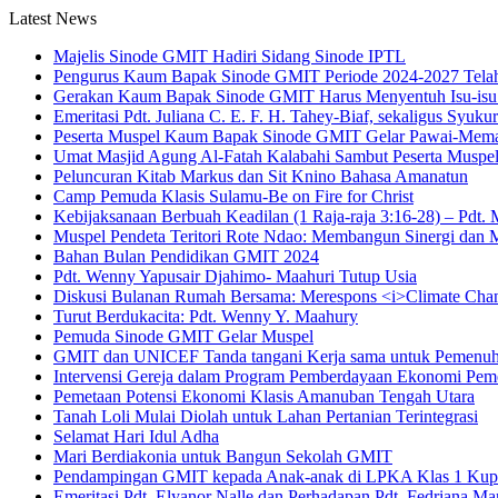
Latest News
Majelis Sinode GMIT Hadiri Sidang Sinode IPTL
Pengurus Kaum Bapak Sinode GMIT Periode 2024-2027 Telah
Gerakan Kaum Bapak Sinode GMIT Harus Menyentuh Isu-isu 
Emeritasi Pdt. Juliana C. E. F. H. Tahey-Biaf, sekaligus Syu
Peserta Muspel Kaum Bapak Sinode GMIT Gelar Pawai-Memakn
Umat Masjid Agung Al-Fatah Kalabahi Sambut Peserta Mus
Peluncuran Kitab Markus dan Sit Knino Bahasa Amanatun
Camp Pemuda Klasis Sulamu-Be on Fire for Christ
Kebijaksanaan Berbuah Keadilan (1 Raja-raja 3:16-28) – Pdt. 
Muspel Pendeta Teritori Rote Ndao: Membangun Sinergi dan 
Bahan Bulan Pendidikan GMIT 2024
Pdt. Wenny Yapusair Djahimo- Maahuri Tutup Usia
Diskusi Bulanan Rumah Bersama: Merespons <i>Climate Change
Turut Berdukacita: Pdt. Wenny Y. Maahury
Pemuda Sinode GMIT Gelar Muspel
GMIT dan UNICEF Tanda tangani Kerja sama untuk Pemenu
Intervensi Gereja dalam Program Pemberdayaan Ekonomi Peme
Pemetaan Potensi Ekonomi Klasis Amanuban Tengah Utara
Tanah Loli Mulai Diolah untuk Lahan Pertanian Terintegrasi
Selamat Hari Idul Adha
Mari Berdiakonia untuk Bangun Sekolah GMIT
Pendampingan GMIT kepada Anak-anak di LPKA Klas 1 Ku
Emeritasi Pdt. Elyanor Nalle dan Perhadapan Pdt. Fedriana Ma