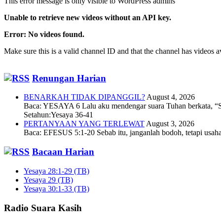
This error message is only visible to WordPress admins
Unable to retrieve new videos without an API key.
Error: No videos found.
Make sure this is a valid channel ID and that the channel has videos 
Renungan Harian
BENARKAH TIDAK DIPANGGIL?
August 4, 2026
Baca: YESAYA 6 Lalu aku mendengar suara Tuhan berkata, “Sia
Setahun:Yesaya 36-41
PERTANYAAN YANG TERLEWAT
August 3, 2026
Baca: EFESUS 5:1-20 Sebab itu, janganlah bodoh, tetapi usa
Bacaan Harian
Yesaya 28:1-29 (TB)
Yesaya 29 (TB)
Yesaya 30:1-33 (TB)
Radio Suara Kasih