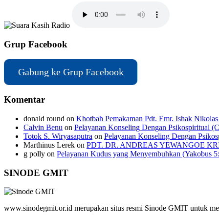
Grup Facebook
Gabung ke Grup Facebook
Komentar
donald round
on
Khotbah Pemakaman Pdt. Emr. Ishak Nikolas 
Calvin Benu
on
Pelayanan Konseling Dengan Psikospiritual (C
Totok S. Wiryasaputra
on
Pelayanan Konseling Dengan Psikospi
Marthinus Lerek
on
PDT. DR. ANDREAS YEWANGOE KR
g polly
on
Pelayanan Kudus yang Menyembuhkan (Yakobus 5:12
SINODE GMIT
www.sinodegmit.or.id merupakan situs resmi Sinode GMIT untuk men