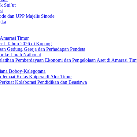
k Sni’ut
si
ode dan UPP Majelis Sinode
gka
 Amarasi Timur
er I Tahun 2026 di Kupang
san Gedung Gereja dan Perhadapan Pendeta
or ke Lurah Naibonat
latihan Pemberdayaan Ekonomi dan Pengelolaan Aset di Amarasi Tim
liana Boboy-Kalegotana
Jemaat Kefas Kaipera di Alor Timur
erkuat Kolaborasi Pendidikan dan Beasiswa