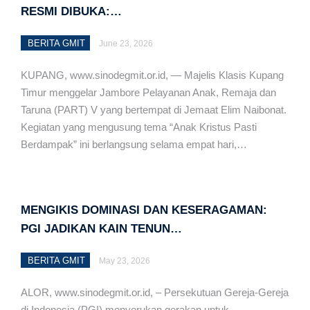
RESMI DIBUKA:…
BERITA GMIT
June 23, 2026
KUPANG, www.sinodegmit.or.id, — Majelis Klasis Kupang
Timur menggelar Jambore Pelayanan Anak, Remaja dan
Taruna (PART) V yang bertempat di Jemaat Elim Naibonat.
Kegiatan yang mengusung tema “Anak Kristus Pasti
Berdampak” ini berlangsung selama empat hari,…
MENGIKIS DOMINASI DAN KESERAGAMAN:
PGI JADIKAN KAIN TENUN…
BERITA GMIT
May 23, 2026
ALOR, www.sinodegmit.or.id, – Persekutuan Gereja-Gereja
di Indonesia (PGI) menyerukan gerakan untuk