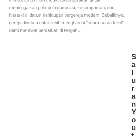
meninggalkan pola-pola dominasi, keseragaman, dan
hierarki di dalam kehidupan bergereja modern. Sebaliknya,
gereja diimbau untuk lebih menghargai "suara-suara kecil"
demi merawat persatuan di tengah…
a
l
u
r
a
n
o
u
t