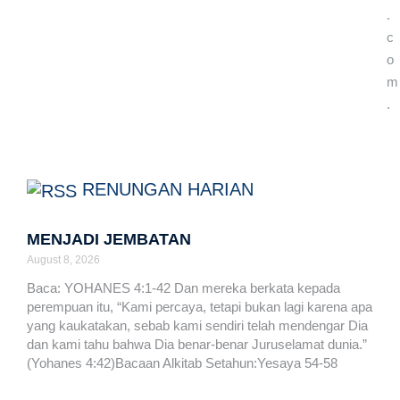
.
c
o
m
.
RENUNGAN HARIAN
MENJADI JEMBATAN
August 8, 2026
Baca: YOHANES 4:1-42 Dan mereka berkata kepada
perempuan itu, “Kami percaya, tetapi bukan lagi karena apa
yang kaukatakan, sebab kami sendiri telah mendengar Dia
dan kami tahu bahwa Dia benar-benar Juruselamat dunia.”
(Yohanes 4:42)Bacaan Alkitab Setahun:Yesaya 54-58