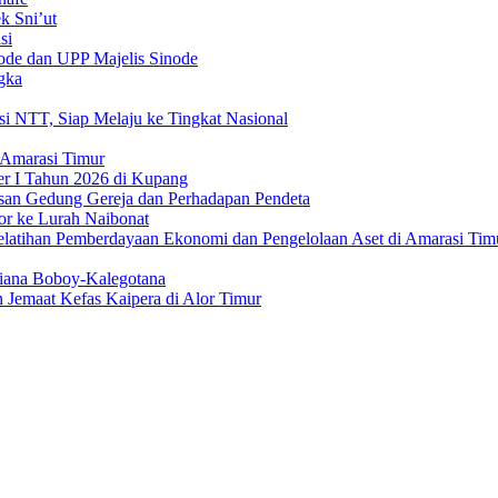
k Sni’ut
si
ode dan UPP Majelis Sinode
gka
i NTT, Siap Melaju ke Tingkat Nasional
 Amarasi Timur
er I Tahun 2026 di Kupang
san Gedung Gereja dan Perhadapan Pendeta
or ke Lurah Naibonat
latihan Pemberdayaan Ekonomi dan Pengelolaan Aset di Amarasi Tim
liana Boboy-Kalegotana
Jemaat Kefas Kaipera di Alor Timur