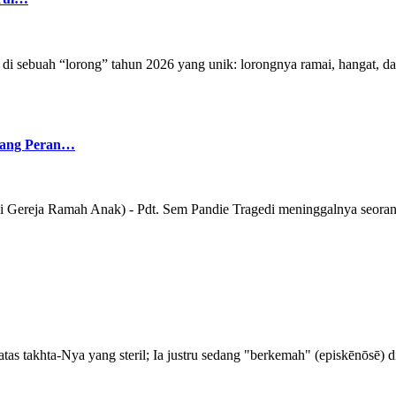
 di sebuah “lorong” tahun 2026 yang unik: lorongnya ramai, hangat, dan
ntang Peran…
i Gereja Ramah Anak) - Pdt. Sem Pandie Tragedi meninggalnya seorang
atas takhta-Nya yang steril; Ia justru sedang "berkemah" (episkēnōsē) 