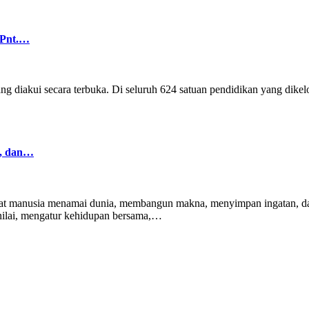
-Pnt.…
 diakui secara terbuka. Di seluruh 624 satuan pendidikan yang dikel
r, dan…
at manusia menamai dunia, membangun makna, menyimpan ingatan, dan 
nilai, mengatur kehidupan bersama,…