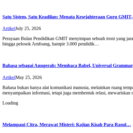
Satu Sistem, Satu Keadilan: Menata Kesejahteraan Guru GMIT
Artikel
July 25, 2026
Perayaan Bulan Pendidikan GMIT menyimpan sebuah ironi yang jarang
hingga pelosok Amfoang, hampir 3.000 pendidik…
Bahasa sebagai Anugerah: Membaca Babel, Universal Gramma
Artikel
May 25, 2026
Bahasa bukan hanya alat komunikasi manusia, melainkan ruang temp
menyampaikan informasi, tetapi juga membentuk relasi, mewariskan 
Loading
Melampaui Citra, Merawat Misteri: Kajian Kisah Para Rasul…