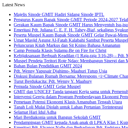
Latest News
Majelis Sinode GMIT Hadiri Sidang Sinode IPTL
Pengurus Kaum Bapak Sinode GMIT Periode 2024-2027 Telah
Gerakan Kaum Bapak Sinode GMIT Harus Menyentuh Isu-isu 
Emeritasi Pdt. Juliana C. E. F. H. Tahey-Biaf, sekaligus Syu
Peserta Muspel Kaum Bapak Sinode GMIT Gelar Pawai-Memakn
Umat Masjid Agung Al-Fatah Kalabahi Sambut Peserta Mus
Peluncuran Kitab Markus dan Sit Knino Bahasa Amanatun
Camp Pemuda Klasis Sulamu-Be on Fire for Christ
Kebijaksanaan Berbuah Keadilan (1 Raja-raja 3:16-28) – Pdt. 
Muspel Pendeta Teritori Rote Ndao: Membangun Sinergi dan 
Bahan Bulan Pendidikan GMIT 2024
Pdt. Wenny Yapusair Djahimo- Maahuri Tutup Usia
Diskusi Bulanan Rumah Bersama: Merespons <i>Climate Change
Turut Berdukacita: Pdt. Wenny Y. Maahury
Pemuda Sinode GMIT Gelar Muspel
GMIT dan UNICEF Tanda tangani Kerja sama untuk Pemenu
Intervensi Gereja dalam Program Pemberdayaan Ekonomi Peme
Pemetaan Potensi Ekonomi Klasis Amanuban Tengah Utara
Tanah Loli Mulai Diolah untuk Lahan Pertanian Terintegrasi
Selamat Hari Idul Adha
Mari Berdiakonia untuk Bangun Sekolah GMIT
Pendampingan GMIT kepada Anak-anak di LPKA Klas 1 Ku
Emeritasi Pdt. Elyanor Nalle dan Perhadapan Pdt. Fedriana Ma