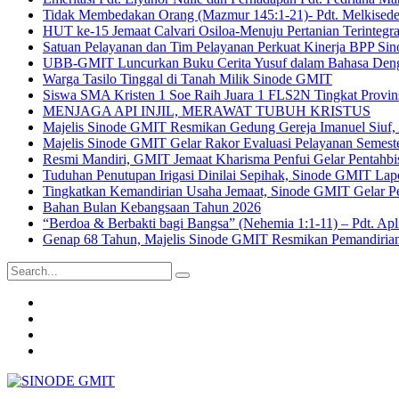
Tidak Membedakan Orang (Mazmur 145:1-21)- Pdt. Melkisede
HUT ke-15 Jemaat Calvari Osiloa-Menuju Pertanian Terintegra
Satuan Pelayanan dan Tim Pelayanan Perkuat Kinerja BPP Sin
UBB-GMIT Luncurkan Buku Cerita Yusuf dalam Bahasa Den
Warga Tasilo Tinggal di Tanah Milik Sinode GMIT
Siswa SMA Kristen 1 Soe Raih Juara 1 FLS2N Tingkat Provins
MENJAGA API INJIL, MERAWAT TUBUH KRISTUS
Majelis Sinode GMIT Resmikan Gedung Gereja Imanuel Siuf,
Majelis Sinode GMIT Gelar Rakor Evaluasi Pelayanan Semest
Resmi Mandiri, GMIT Jemaat Kharisma Penfui Gelar Pentahbi
Tuduhan Penutupan Irigasi Dinilai Sepihak, Sinode GMIT Lap
Tingkatkan Kemandirian Usaha Jemaat, Sinode GMIT Gelar Pe
Bahan Bulan Kebangsaan Tahun 2026
“Berdoa & Berbakti bagi Bangsa” (Nehemia 1:1-11) – Pdt. Ap
Genap 68 Tahun, Majelis Sinode GMIT Resmikan Pemandirian 
Search
for:
Group
Sinode
Group
GMIT
Pendeta
Youtube
GMIT
Office
Email