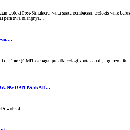
an teologi Post-Simulacra, yaitu suatu pembacaan teologis yang berusa
ai peristiwa hilangnya…
esia:…
li di Timor (GMIT) sebagai praktik teologi kontekstual yang memiliki m
AGUNG DAN PASKAH…
Download
arui…