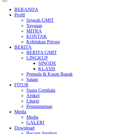
BERANDA
Profil
Sejarah GMIT
Yayasan
MITRA
KONTAK
Kebijakan Privasi
BERITA
BERITA GMIT
LINGKUP
SINODE
KLASIS
Pemuda & Kaum Bapak
Salam
FITUR
Suara Gembala
Artikel
Liturgi
Pengumuman
Media
Media
GALERI
Download
Bacaan Setahun