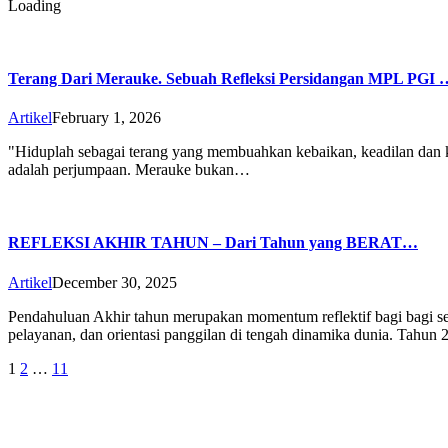
Loading
Terang Dari Merauke. Sebuah Refleksi Persidangan MPL PGI 
Artikel
February 1, 2026
"Hiduplah sebagai terang yang membuahkan kebaikan, keadilan dan keb
adalah perjumpaan. Merauke bukan…
REFLEKSI AKHIR TAHUN – Dari Tahun yang BERAT…
Artikel
December 30, 2025
Pendahuluan Akhir tahun merupakan momentum reflektif bagi bagi set
pelayanan, dan orientasi panggilan di tengah dinamika dunia. Tahu
Posts
1
2
…
11
pagination