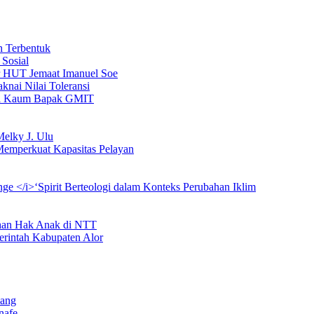
 Terbentuk
Sosial
kur HUT Jemaat Imanuel Soe
ai Nilai Toleransi
pel Kaum Bapak GMIT
Melky J. Ulu
Memperkuat Kapasitas Pelayan
 </i>‘Spirit Berteologi dalam Konteks Perubahan Iklim
han Hak Anak di NTT
rintah Kabupaten Alor
pang
nafe