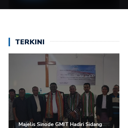
TERKINI
Majelis Sinode GMIT Hadiri Sidang