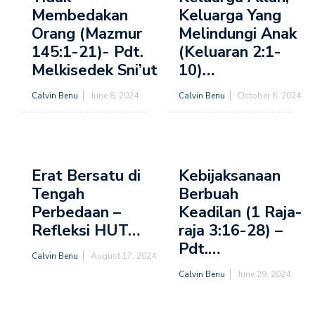
Membedakan
Keluarga Yang
Orang (Mazmur
Melindungi Anak
145:1-21)- Pdt.
(Keluaran 2:1-
Melkisedek Sni’ut
10)…
Calvin Benu
June 8, 2024
Calvin Benu
October 6, 2024
Erat Bersatu di
Kebijaksanaan
Tengah
Berbuah
Perbedaan –
Keadilan (1 Raja-
Refleksi HUT…
raja 3:16-28) –
Pdt.…
Calvin Benu
August 17, 2024
Calvin Benu
June 29, 2024