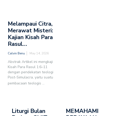
Melampaui Citra,
Merawat Misteri:
Kajian Kisah Para
Rasul…
Calvin Benu
May 14, 2026
Abstrak Artikel ini mengkaji
Kisah Para Rasul 1:6–11
dengan pendekatan teologi
Post-Simulacra, yaitu suatu
pembacaan teologis
...
Liturgi Bulan
MEMAHAMI