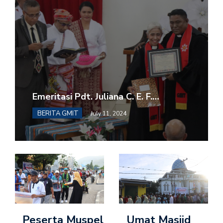
Emeritasi Pdt. Juliana C. E. F.…
BERITA GMIT
July 11, 2024
Peserta Muspel
Umat Masjid