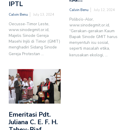
IPTL
Calvin Benu
July 12, 2024
Calvin Benu
July 13, 2024
Polibo’o-Alor,
Oecusse-Timor Leste,
www.sinodegmit.or.id,
www.sinodegmit.or.id,
“Gerakan-gerakan Kaum
Majelis Sinode Gereja
Bapak Sinode GMIT harus
Masehi Injili di Timor (GMIT)
menyentuh isu sosial,
menghadiri Sidang Sinode
seperti masalah etika,
Gereja Protestan
...
kerusakan ekologi,
...
Emeritasi Pdt.
Juliana C. E. F. H.
Tahey-Biaf,…