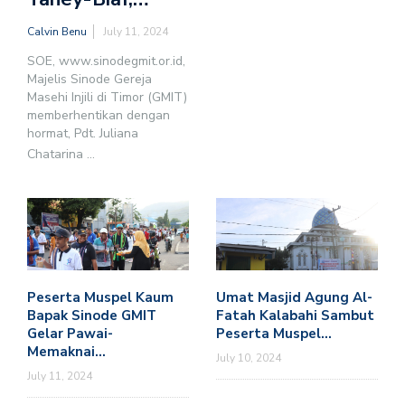
Calvin Benu
July 11, 2024
SOE, www.sinodegmit.or.id,
Majelis Sinode Gereja
Masehi Injili di Timor (GMIT)
memberhentikan dengan
hormat, Pdt. Juliana
Chatarina
...
Peserta Muspel Kaum
Umat Masjid Agung Al-
Bapak Sinode GMIT
Fatah Kalabahi Sambut
Gelar Pawai-
Peserta Muspel…
Memaknai…
July 10, 2024
July 11, 2024