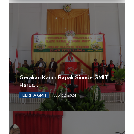
Gerakan Kaum Bapak Sinode GMIT
Harus…
BERITA GMIT
July 12, 2024