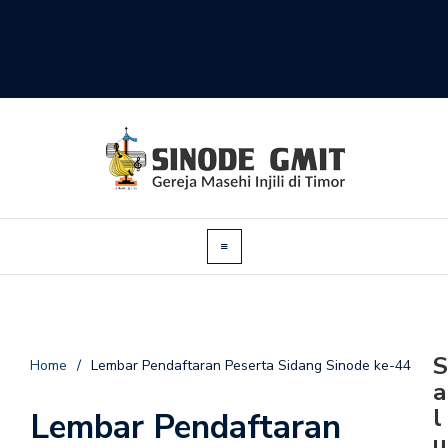
S
Home
/
Lembar Pendaftaran Peserta Sidang Sinode ke-44
a
l
Lembar Pendaftaran
u