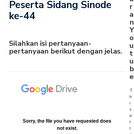
Peserta Sidang Sinode
r
ke-44
a
n
Y
o
Silahkan isi pertanyaan-
u
pertanyaan berikut dengan jelas.
t
u
b
e
T
h
i
s
e
r
r