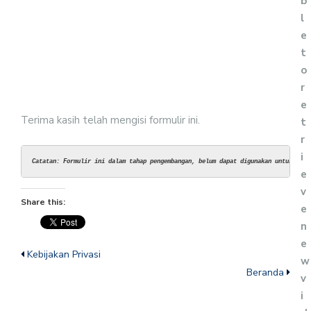
b
l
e
t
o
r
e
Terima kasih telah mengisi formulir ini.
t
r
i
Catatan: Formulir ini dalam tahap pengembangan, belum dapat digunakan untuk pend
e
v
Share this:
e
n
e
Kebijakan Privasi
w
Beranda
v
i