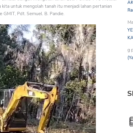
AK
kita untuk mengolah tanah itu menjadi lahan pertanian
Ra
e GMIT, Pdt. Semuel. B. Pandie.
Ma
YE
KA
g 
(Y
S