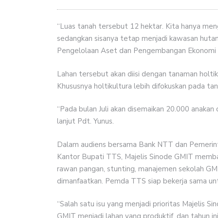
“Luas tanah tersebut 12 hektar. Kita hanya meng
sedangkan sisanya tetap menjadi kawasan hutan
Pengelolaan Aset dan Pengembangan Ekonomi (
Lahan tersebut akan diisi dengan tanaman holtik
Khususnya holtikultura lebih difokuskan pada ta
“Pada bulan Juli akan disemaikan 20.000 anakan 
lanjut Pdt. Yunus.
Dalam audiens bersama Bank NTT dan Pemerint
Kantor Bupati TTS, Majelis Sinode GMIT memban
rawan pangan, stunting, manajemen sekolah GM
dimanfaatkan. Pemda TTS siap bekerja sama unt
“Salah satu isu yang menjadi prioritas Majelis 
GMIT menjadi lahan yang produktif, dan tahun i