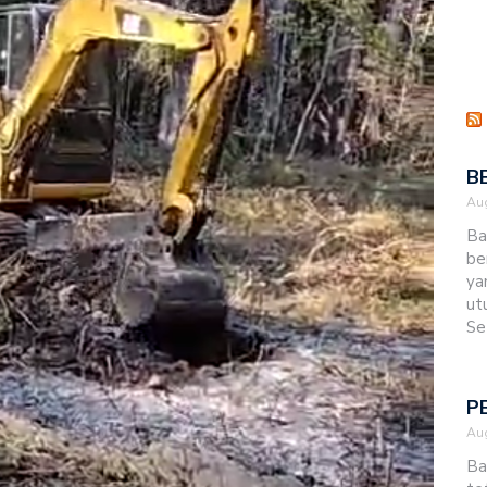
B
Aug
Ba
be
ya
ut
Se
P
Aug
Ba