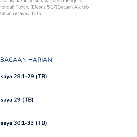
tapi usahakanlah supaya kamu mengerti
hendak Tuhan. (Efesus 5:17)Bacaan Alkitab
tahun:Yesaya 31-35
BACAAN HARIAN
saya 28:1-29 (TB)
saya 29 (TB)
saya 30:1-33 (TB)