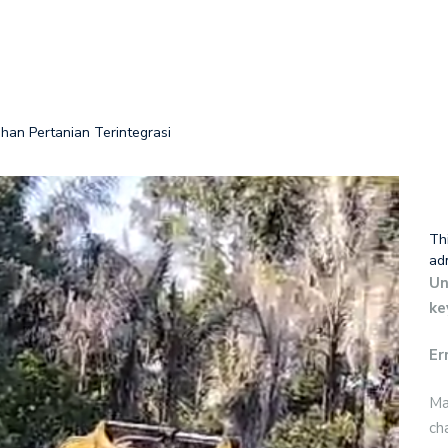
ahan Pertanian Terintegrasi
Th
ad
Un
ke
Er
Ma
ch