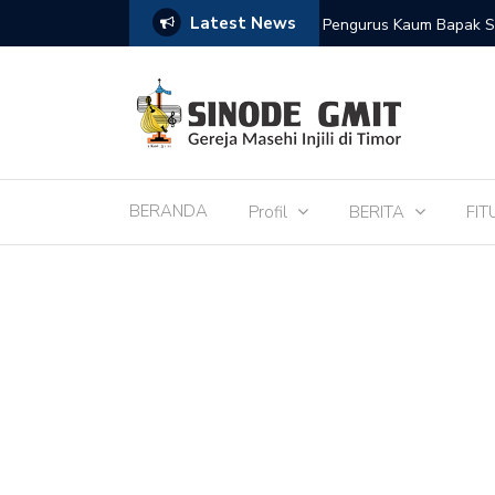
Latest News
de IPTL
Pengurus Kaum Bapak S
BERANDA
Profil
BERITA
FIT