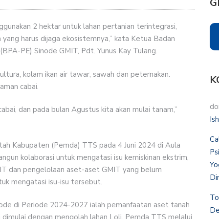
G
gunakan 2 hektar untuk lahan pertanian terintegrasi,
 yang harus dijaga ekosistemnya,” kata Ketua Badan
BPA-PE) Sinode GMIT, Pdt. Yunus Kay Tulang.
ultura, kolam ikan air tawar, sawah dan peternakan.
K
naman cabai.
do
cabai, dan pada bulan Agustus kita akan mulai tanam,”
Is
Ca
ah Kabupaten (Pemda) TTS pada 4 Juni 2024 di Aula
Ps
gun kolaborasi untuk mengatasi isu kemiskinan ekstrim,
Yo
IT dan pengelolaan aset-aset GMIT yang belum
Di
uk mengatasi isu-isu tersebut.
To
Sinode di Periode 2024-2027 ialah pemanfaatan aset tanah
De
ni dimulai dengan mengolah lahan Loli. Pemda TTS melalui