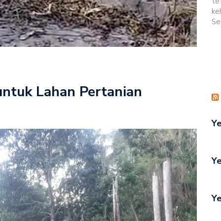
te
ke
Se
untuk Lahan Pertanian
Ye
Ye
Ye