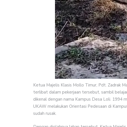
Ketua Majelis Klasis Mollo Timur, Pdt. Zadrak M
terlibat dalam pekerjaan tersebut, sambil belaj
dikenal dengan nama Kampus Desa Loli. 1994 me
UKAW melakukan Orientasi Pedesaan di Kampus 
sudah rusak.
Dengan diolahnya lahan tersebut, Ketua Majeli