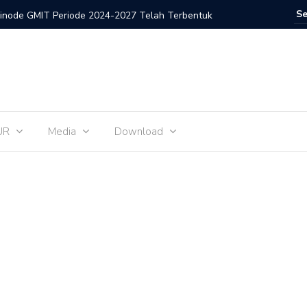
inode GMIT Periode 2024-2027 Telah Terbentuk
Gerakan 
UR
Media
Download