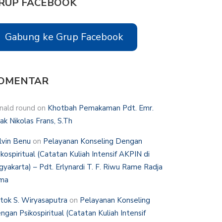
RUP FACEBOOK
Gabung ke Grup Facebook
OMENTAR
nald round
on
Khotbah Pemakaman Pdt. Emr.
hak Nikolas Frans, S.Th
lvin Benu
on
Pelayanan Konseling Dengan
ikospiritual (Catatan Kuliah Intensif AKPIN di
gyakarta) – Pdt. Erlynardi T. F. Riwu Rame Radja
ma
tok S. Wiryasaputra
on
Pelayanan Konseling
ngan Psikospiritual (Catatan Kuliah Intensif