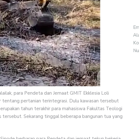
Em
Al
Ko
Nu
alailak, para Pendeta dan Jemaat GMIT Ekklesia Loli
ar tentang pertanian terintegrasi. Dulu kawasan tersebut
rupakan tahun terakhir para mahasiswa Fakultas Teologi
tersebut. Sekarang tinggal beberapa bangunan tua yang
s Sinode berharap para Pendeta dan jemaat tekun bekerja