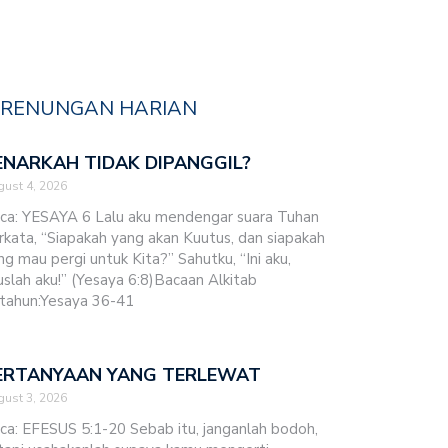
RENUNGAN HARIAN
ENARKAH TIDAK DIPANGGIL?
ust 4, 2026
ca: YESAYA 6 Lalu aku mendengar suara Tuhan
rkata, “Siapakah yang akan Kuutus, dan siapakah
ng mau pergi untuk Kita?” Sahutku, “Ini aku,
uslah aku!” (Yesaya 6:8)Bacaan Alkitab
tahun:Yesaya 36-41
ERTANYAAN YANG TERLEWAT
ust 3, 2026
ca: EFESUS 5:1-20 Sebab itu, janganlah bodoh,