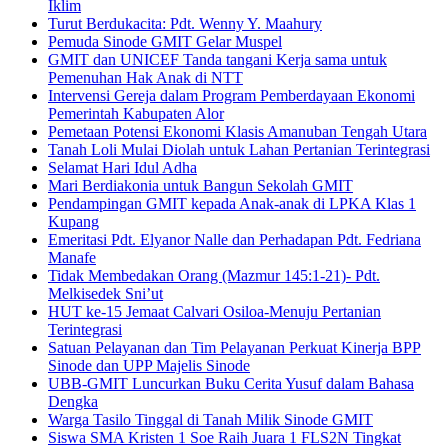
Iklim
Turut Berdukacita: Pdt. Wenny Y. Maahury
Pemuda Sinode GMIT Gelar Muspel
GMIT dan UNICEF Tanda tangani Kerja sama untuk
Pemenuhan Hak Anak di NTT
Intervensi Gereja dalam Program Pemberdayaan Ekonomi
Pemerintah Kabupaten Alor
Pemetaan Potensi Ekonomi Klasis Amanuban Tengah Utara
Tanah Loli Mulai Diolah untuk Lahan Pertanian Terintegrasi
Selamat Hari Idul Adha
Mari Berdiakonia untuk Bangun Sekolah GMIT
Pendampingan GMIT kepada Anak-anak di LPKA Klas 1
Kupang
Emeritasi Pdt. Elyanor Nalle dan Perhadapan Pdt. Fedriana
Manafe
Tidak Membedakan Orang (Mazmur 145:1-21)- Pdt.
Melkisedek Sni’ut
HUT ke-15 Jemaat Calvari Osiloa-Menuju Pertanian
Terintegrasi
Satuan Pelayanan dan Tim Pelayanan Perkuat Kinerja BPP
Sinode dan UPP Majelis Sinode
UBB-GMIT Luncurkan Buku Cerita Yusuf dalam Bahasa
Dengka
Warga Tasilo Tinggal di Tanah Milik Sinode GMIT
Siswa SMA Kristen 1 Soe Raih Juara 1 FLS2N Tingkat