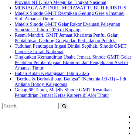
Provinsi NTT, Siap Melaju ke Tingkat Nasional
MENJAGA API INJIL, MERAWAT TUBUH KRISTUS
Majelis Sinode GMIT Resmikan Gedung Gereja Imanuel
Siuf, Amarasi Timur
Majelis Sinode GMIT Gelar Rakor Evaluasi Pelayanan
Semester I Tahun 2026 di Kupang
Resmi Mandiri, GMIT Jemaat Kharisma Penfui Gelar
Pentahbisan Gedung Gereja dan Perhadapan Pendeta
Tuduhan Penutupan Irigasi Dinilai Sepihak, Sinode GMIT
Lapor ke Lurah Naibonat
Tingkatkan Kemandirian Usaha Jemaat, Sinode GMIT Gelar
Pelatihan Pemberdayaan Ekonomi dan Pengelolaan Aset di
Amarasi Timur
Bahan Bulan Kebangsaan Tahun 2026
“Berdoa & Berbakti bagi Bangsa” (Nehemia 1:1-11) – Pdt.
Apliana Boboy-Kalegotana
Genap 68 Tahun, Majelis Sinode GMIT Resmikan
Pemandirian Jemaat Kefas Kaipera di Alor Timur
Search
for:
G
S
G
P
Y
O