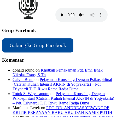
Grup Facebook
Gabung ke Grup Facebook
Komentar
donald round
on
Khotbah Pemakaman Pdt. Emr. Ishak
Nikolas Frans, S.Th
Calvin Benu
on
Pelayanan Konseling Dengan Psikospiritual
(Catatan Kuliah Intensif AKPIN di Yogyakarta) – Pdt.
Erlynardi T. F. Riwu Rame Radja Dima
Totok S. Wiryasaputra
on
Pelayanan Konseling Dengan
Psikospiritual (Catatan Kuliah Intensif AKPIN di Yogyakarta)
– Pdt. Erlynardi T. F. Riwu Rame Radja Dima
Marthinus Lerek
on
PDT. DR. ANDREAS YEWANGOE
KRITIK PERAYAAN RABU ABU DAN KAMIS PUTIH