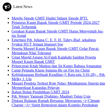
Latest News
Majelis Sinode GMIT Hadiri Sidang Sinode IPTL
Pengurus Kaum Bapak Sinode GMIT Periode 2024-2027
Telah Terbentuk
Gerakan Kaum Bapak Sinode GMIT Harus Menyentuh Isu-
isu Sosial
Emeritasi Pdt. Juliana C. E. F. H. Tahey-Biaf, sekaligus
Syukur HUT Jemaat Imanuel Soe
Peserta Muspel Kaum Bapak Sinode GMIT Gelar Pawai-
Memaknai Nilai Toleransi
Umat Masjid Agung Al-Fatah Kalabahi Sambut Peserta
Muspel Kaum Bapak GMIT
Peluncuran Kitab Markus dan Sit Knino Bahasa Amanatun
Camp Pemuda Klasis Sulamu-Be on Fire for Christ
Kebijaksanaan Berbuah Keadilan (1 Raja-raja 3:16-28) – Pdt.
Melky J. Ulu
Muspel Pendeta Teritori Rote Ndao: Membangun Sinergi dan
Memperkuat Kapasitas Pelayan
Bahan Bulan Pendidikan GMIT 2024
Pdt. Wenny Yapusair Djahimo- Maahuri Tutup Usia
Diskusi Bulanan Rumah Bersama: Merespons <i>Climate
Change </i>‘Spirit Berteologi dalam Konteks Perubahan