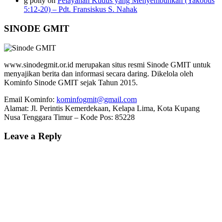
g polly
on
Pelayanan Kudus yang Menyembuhkan (Yakobus
5:12-20) – Pdt. Fransiskus S. Nahak
SINODE GMIT
www.sinodegmit.or.id merupakan situs resmi Sinode GMIT untuk
menyajikan berita dan informasi secara daring. Dikelola oleh
Kominfo Sinode GMIT sejak Tahun 2015.
Email Kominfo:
kominfogmit@gmail.com
Alamat: Jl. Perintis Kemerdekaan, Kelapa Lima, Kota Kupang
Nusa Tenggara Timur – Kode Pos: 85228
Leave a Reply