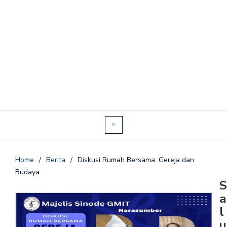
Home
/
Berita
/
Diskusi Rumah Bersama: Gereja dan
Budaya
S
a
l
u