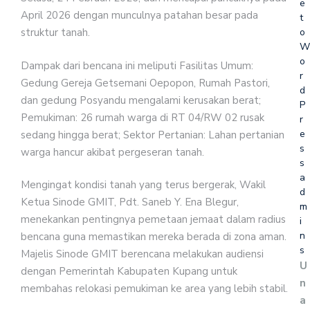
e
April 2026 dengan munculnya patahan besar pada
t
o
struktur tanah.
W
o
Dampak dari bencana ini meliputi Fasilitas Umum:
r
Gedung Gereja Getsemani Oepopon, Rumah Pastori,
d
dan gedung Posyandu mengalami kerusakan berat;
P
Pemukiman: 26 rumah warga di RT 04/RW 02 rusak
r
e
sedang hingga berat; Sektor Pertanian: Lahan pertanian
s
warga hancur akibat pergeseran tanah.
s
a
Mengingat kondisi tanah yang terus bergerak, Wakil
d
Ketua Sinode GMIT, Pdt. Saneb Y. Ena Blegur,
m
menekankan pentingnya pemetaan jemaat dalam radius
i
n
bencana guna memastikan mereka berada di zona aman.
s
Majelis Sinode GMIT berencana melakukan audiensi
U
dengan Pemerintah Kabupaten Kupang untuk
n
membahas relokasi pemukiman ke area yang lebih stabil.
a