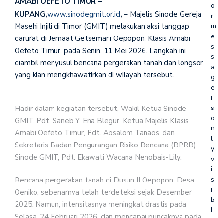
AMABI OEFETO TIMUR –
o
KUPANG,
www.sinodegmit.or.id
,
– Majelis Sinode Gereja
r
m
Masehi Injili di Timor (GMIT) melakukan aksi tanggap
e
darurat di Jemaat Getsemani Oepopon, Klasis Amabi
s
Oefeto Timur, pada Senin, 11 Mei 2026. Langkah ini
s
diambil menyusul bencana pergerakan tanah dan longsor
a
yang kian mengkhawatirkan di wilayah tersebut.
g
e
i
s
Hadir dalam kegiatan tersebut, Wakil Ketua Sinode
o
GMIT, Pdt. Saneb Y. Ena Blegur, Ketua Majelis Klasis
n
Amabi Oefeto Timur, Pdt. Absalom Tanaos, dan
l
Sekretaris Badan Pengurangan Risiko Bencana (BPRB)
y
Sinode GMIT, Pdt. Ekawati Wacana Nenobais-Lily.
v
i
s
Bencana pergerakan tanah di Dusun II Oepopon, Desa
i
Oeniko, sebenarnya telah terdeteksi sejak Desember
b
2025. Namun, intensitasnya meningkat drastis pada
l
Selasa, 24 Februari 2026, dan mencapai puncaknya pada