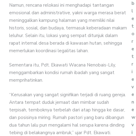
b
Namun, rencana relokasi ini menghadapi tantangan
l
emosional dan administrative, yakni warga merasa berat
e
meninggalkan kampung halaman yang memiliki nilai
t
historis, sosial, dan budaya, termasuk keberadaan makam
o
leluhur. Selain itu, lokasi yang sempat ditunjuk dalam
r
rapat internal desa berada di kawasan hutan, sehingga
e
memerlukan koordinasi legalitas lahan.
t
r
Sementara itu, Pdt. Ekawati Wacana Nenobais-Lily,
i
menggambarkan kondisi rumah ibadah yang sangat
e
memprihatinkan.
v
e
“Kerusakan yang sangat signifikan terjadi di ruang gereja.
n
Antara tempat duduk jemaat dan mimbar sudah
e
terpisah, temboknya terbelah dari atap hingga ke dasar,
w
dan posisinya miring. Rumah pastori yang baru dibangun
v
dua tahun lalu pun mengalami hal serupa karena dinding
i
tebing di belakangnya ambruk,” ujar Pdt. Ekawati.