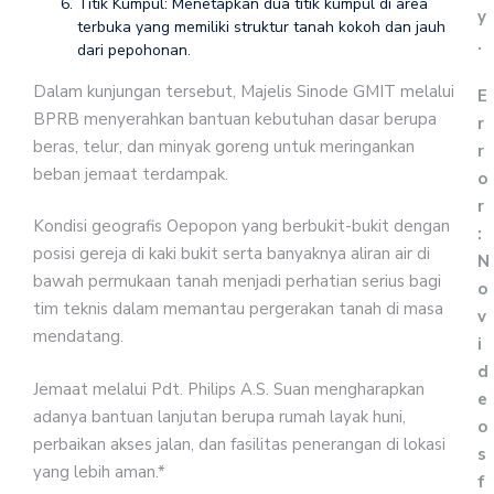
Titik Kumpul: Menetapkan dua titik kumpul di area
y
terbuka yang memiliki struktur tanah kokoh dan jauh
.
dari pepohonan.
Dalam kunjungan tersebut, Majelis Sinode GMIT melalui
E
BPRB menyerahkan bantuan kebutuhan dasar berupa
r
beras, telur, dan minyak goreng untuk meringankan
r
beban jemaat terdampak.
o
r
Kondisi geografis Oepopon yang berbukit-bukit dengan
:
posisi gereja di kaki bukit serta banyaknya aliran air di
N
bawah permukaan tanah menjadi perhatian serius bagi
o
tim teknis dalam memantau pergerakan tanah di masa
v
mendatang.
i
d
Jemaat melalui Pdt. Philips A.S. Suan mengharapkan
e
adanya bantuan lanjutan berupa rumah layak huni,
o
perbaikan akses jalan, dan fasilitas penerangan di lokasi
s
yang lebih aman.*
f