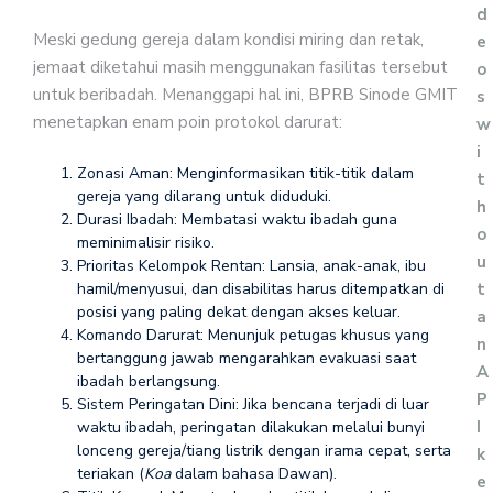
d
Meski gedung gereja dalam kondisi miring dan retak,
e
jemaat diketahui masih menggunakan fasilitas tersebut
o
untuk beribadah. Menanggapi hal ini, BPRB Sinode GMIT
s
menetapkan enam poin protokol darurat:
w
i
Zonasi Aman: Menginformasikan titik-titik dalam
t
gereja yang dilarang untuk diduduki.
h
Durasi Ibadah: Membatasi waktu ibadah guna
o
meminimalisir risiko.
u
Prioritas Kelompok Rentan: Lansia, anak-anak, ibu
t
hamil/menyusui, dan disabilitas harus ditempatkan di
posisi yang paling dekat dengan akses keluar.
a
Komando Darurat: Menunjuk petugas khusus yang
n
bertanggung jawab mengarahkan evakuasi saat
A
ibadah berlangsung.
P
Sistem Peringatan Dini: Jika bencana terjadi di luar
I
waktu ibadah, peringatan dilakukan melalui bunyi
lonceng gereja/tiang listrik dengan irama cepat, serta
k
teriakan (
Koa
dalam bahasa Dawan).
e