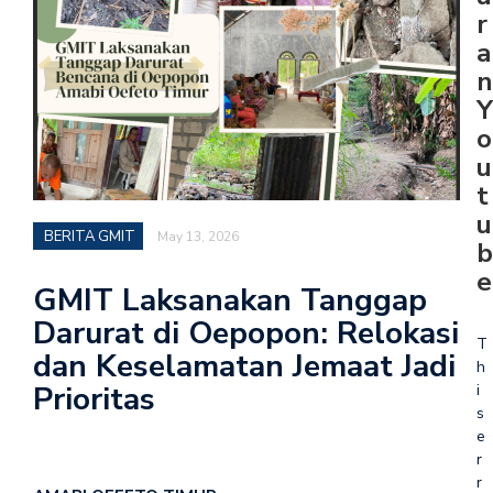
r
a
n
Y
o
u
t
u
BERITA GMIT
May 13, 2026
b
e
GMIT Laksanakan Tanggap
Darurat di Oepopon: Relokasi
T
dan Keselamatan Jemaat Jadi
h
Prioritas
i
s
e
r
r