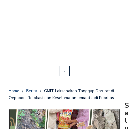
Home
/
Berita
/
GMIT Laksanakan Tanggap Darurat di
Oepopon: Relokasi dan Keselamatan Jemaat Jadi Prioritas
S
a
l
u