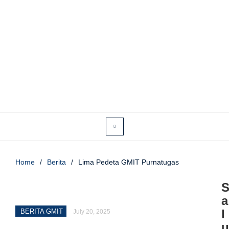
Home
/
Berita
/
Lima Pedeta GMIT Purnatugas
a
l
BERITA GMIT
July 20, 2025
u