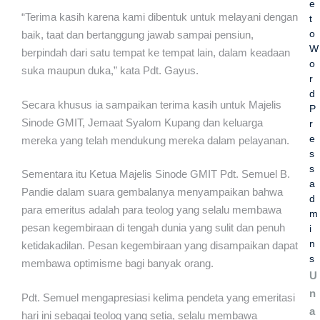
e
“Terima kasih karena kami dibentuk untuk melayani dengan
t
o
baik, taat dan bertanggung jawab sampai pensiun,
W
berpindah dari satu tempat ke tempat lain, dalam keadaan
o
suka maupun duka,” kata Pdt. Gayus.
r
d
Secara khusus ia sampaikan terima kasih untuk Majelis
P
Sinode GMIT, Jemaat Syalom Kupang dan keluarga
r
e
mereka yang telah mendukung mereka dalam pelayanan.
s
s
Sementara itu Ketua Majelis Sinode GMIT Pdt. Semuel B.
a
Pandie dalam suara gembalanya menyampaikan bahwa
d
para emeritus adalah para teolog yang selalu membawa
m
pesan kegembiraan di tengah dunia yang sulit dan penuh
i
n
ketidakadilan. Pesan kegembiraan yang disampaikan dapat
s
membawa optimisme bagi banyak orang.
U
n
Pdt. Semuel mengapresiasi kelima pendeta yang emeritasi
a
hari ini sebagai teolog yang setia, selalu membawa