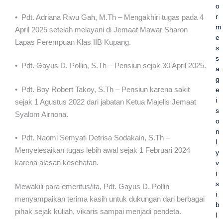
o
r
• Pdt. Adriana Riwu Gah, M.Th – Mengakhiri tugas pada 4
m
April 2025 setelah melayani di Jemaat Mawar Sharon
e
Lapas Perempuan Klas IIB Kupang.
s
s
• Pdt. Gayus D. Pollin, S.Th – Pensiun sejak 30 April 2025.
a
g
• Pdt. Boy Robert Takoy, S.Th – Pensiun karena sakit
e
i
sejak 1 Agustus 2022 dari jabatan Ketua Majelis Jemaat
s
Syalom Airnona.
o
n
• Pdt. Naomi Semyati Detrisa Sodakain, S.Th –
l
Menyelesaikan tugas lebih awal sejak 1 Februari 2024
y
karena alasan kesehatan.
v
i
s
Mewakili para emeritus/ita, Pdt. Gayus D. Pollin
i
menyampaikan terima kasih untuk dukungan dari berbagai
b
pihak sejak kuliah, vikaris sampai menjadi pendeta.
l