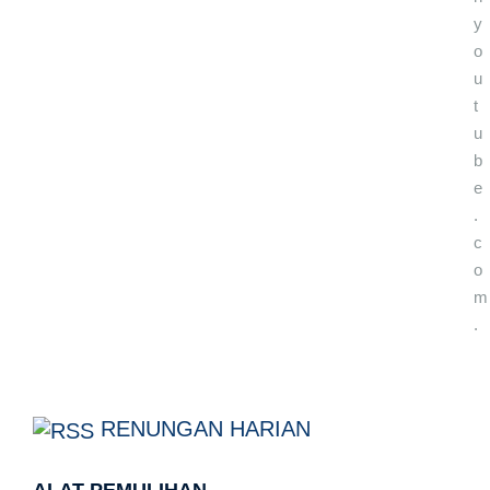
y
o
u
t
u
b
e
.
c
o
m
.
RENUNGAN HARIAN