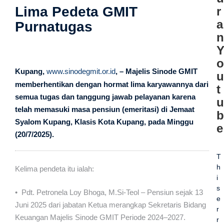
Lima Pedeta GMIT
r
a
Purnatugas
n
o
Kupang,
www.sinodegmit.or.id
, – Majelis Sinode GMIT
u
memberhentikan dengan hormat lima karyawannya dari
t
semua tugas dan tanggung jawab pelayanan karena
u
telah memasuki masa pensiun (emeritasi) di Jemaat
b
Syalom Kupang, Klasis Kota Kupang, pada Minggu
e
(20/7/2025).
T
h
Kelima pendeta itu ialah:
i
s
• Pdt. Petronela Loy Bhoga, M.Si-Teol – Pensiun sejak 13
e
Juni 2025 dari jabatan Ketua merangkap Sekretaris Bidang
r
Keuangan Majelis Sinode GMIT Periode 2024–2027.
r