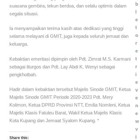
b
suasana gembira, tekun berdoa, dan selalu optimis dalam
l
segala situasi.
e
t
Ia menyampaikan terima kasih atas dedikasi yang tinggi
o
selama melayani di GMIT, juga kepada seluruh jemaat dan
r
keluarga.
e
t
Kebaktian emeritasi dipimpin oleh Pdt. Zimrat M.S. Karmani
r
sebagai liturgos dan Pdt. Lay Abdi K. Wenyi sebagai
i
pengkhotbah.
e
Hadir dalam kebaktian tersebut Majelis Sinode GMIT, Ketua
v
Majelis Sinode GMIT Periode 2020-2023 Pdt. Mery
e
Kolimon, Ketua DPRD Provinsi NTT, Emilia Nomleni, Ketua
n
Majelis Klasis Fatuleu Barat, Wakil Ketua Majelis Klasis
e
Kota Kupang dan Jemaat Syalom Kupang. *
w
v
i
Share this: