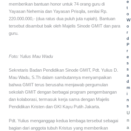
e
memberikan bantuan honor untuk 74 orang guru di
t
Yayasan Nehemia dan Yayasan Prisqila, senilai Rp.
o
220.000.000,- (dua ratus dua puluh juta rupiah). Bantuan
W
tersebut disambut baik oleh Majelis Sinode GMIT dan para
o
r
guru.
d
P
r
Foto: Yulius Mau Wadu
e
s
s
Sekretaris Badan Pendidikan Sinode GMIT, Pdt. Yulius D.
a
Mau Wadu, S.Th dalam sambutannya menyampaikan
d
bahwa GMIT terus berusaha menjawab pergumulan
m
sekolah GMIT dengan berbagai program pengembangan
i
dan kolaborasi, termasuk kerja sama dengan Majelis
n
s
Pendidikan Kristen dan GKI Kayu Putih Jakarta.
U
n
Pdt. Yulius menganggap kedua lembaga tersebut sebagai
a
bagian dari anggota tubuh Kristus yang memberikan