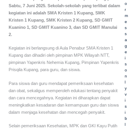
o
Sabtu, 7 Juni 2025. Sekolah-sekolah yang terlibat dalam
r
kegiatan ini adalah SMA Kristen 1 Kupang, SMK
m
Kristen 1 Kupang, SMK Kristen 2 Kupang, SD GMIT
e
Kuanino 1, SD GMIT Kuanino 3, dan SD GMIT Manulai
s
s
2.
a
g
Kegiatan ini berlangsung di Aula Penabur SMA Kristen 1
e
Kupang dan dihadiri oleh pimpinan MPK Wilayah NTT,
i
pimpinan Yapenkris Nehemia Kupang, Pimpinan Yapenkris
s
Prisqila Kupang, para guru, dan siswa.
o
n
l
Para siswa dan guru mendapat pemeriksaan kesehatan
y
dan obat, sekaligus memperoleh edukasi tentang penyakit
v
dan cara mencegahnya. Kegiatan ini diharapkan dapat
i
meningkatkan kesadaran dan kemampuan guru dan siswa
s
dalam menjaga kesehatan dan mencegah penyakit.
i
b
l
Selain pemeriksaan Kesehatan, MPK dan GKI Kayu Putih