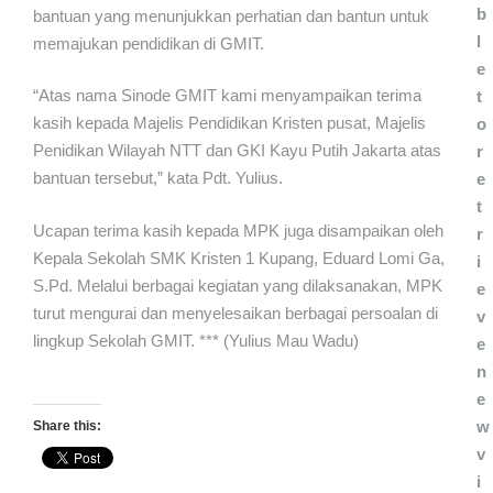
b
bantuan yang menunjukkan perhatian dan bantun untuk
l
memajukan pendidikan di GMIT.
e
“Atas nama Sinode GMIT kami menyampaikan terima
t
kasih kepada Majelis Pendidikan Kristen pusat, Majelis
o
Penidikan Wilayah NTT dan GKI Kayu Putih Jakarta atas
r
bantuan tersebut,” kata Pdt. Yulius.
e
t
Ucapan terima kasih kepada MPK juga disampaikan oleh
r
Kepala Sekolah SMK Kristen 1 Kupang, Eduard Lomi Ga,
i
S.Pd. Melalui berbagai kegiatan yang dilaksanakan, MPK
e
turut mengurai dan menyelesaikan berbagai persoalan di
v
lingkup Sekolah GMIT. *** (Yulius Mau Wadu)
e
n
e
w
Share this:
v
i