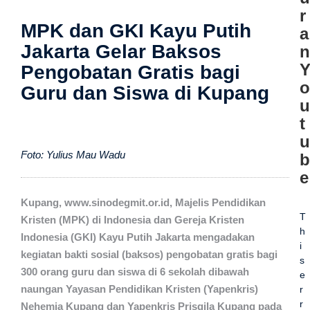
r
MPK dan GKI Kayu Putih
a
Jakarta Gelar Baksos
n
Pengobatan Gratis bagi
o
Guru dan Siswa di Kupang
u
t
u
Foto: Yulius Mau Wadu
b
e
Kupang, www.sinodegmit.or.id, Majelis Pendidikan
T
Kristen (MPK) di Indonesia dan Gereja Kristen
h
Indonesia (GKI) Kayu Putih Jakarta mengadakan
i
kegiatan bakti sosial (baksos) pengobatan gratis bagi
s
300 orang guru dan siswa di 6 sekolah dibawah
e
naungan Yayasan Pendidikan Kristen (Yapenkris)
r
r
Nehemia Kupang dan Yapenkris Prisqila Kupang pada