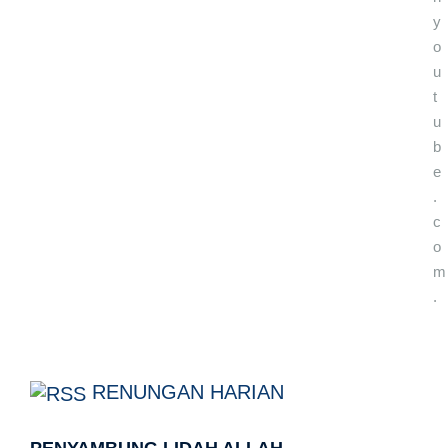
y
o
u
t
u
b
e
.
c
o
m
.
RENUNGAN HARIAN