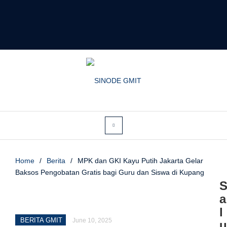
Home
/
Berita
/
MPK dan GKI Kayu Putih Jakarta Gelar
Baksos Pengobatan Gratis bagi Guru dan Siswa di Kupang
a
l
BERITA GMIT
June 10, 2025
u