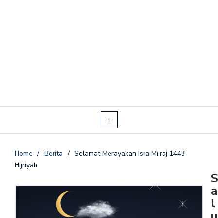
Home
/
Berita
/
Selamat Merayakan Isra Mi’raj 1443
Hijriyah
S
a
l
u