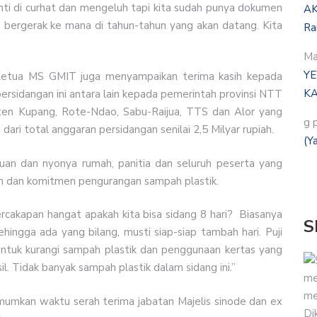
enti di curhat dan mengeluh tapi kita sudah punya dokumen
AK
 bergerak ke mana di tahun-tahun yang akan datang. Kita
Ra
Ma
YE
Ketua MS GMIT juga menyampaikan terima kasih kepada
KA
rsidangan ini antara lain kepada pemerintah provinsi NTT
en Kupang, Rote-Ndao, Sabu-Raijua, TTS dan Alor yang
g 
ari total anggaran persidangan senilai 2,5 Milyar rupiah.
(Y
uan dan nyonya rumah, panitia dan seluruh peserta yang
an dan komitmen pengurangan sampah plastik.
rcakapan hangat apakah kita bisa sidang 8 hari? Biasanya
S
hingga ada yang bilang, musti siap-siap tambah hari. Puji
 untuk kurangi sampah plastik dan penggunaan kertas yang
sil. Tidak banyak sampah plastik dalam sidang ini.”
me
me
mumkan waktu serah terima jabatan Majelis sinode dan ex
Di