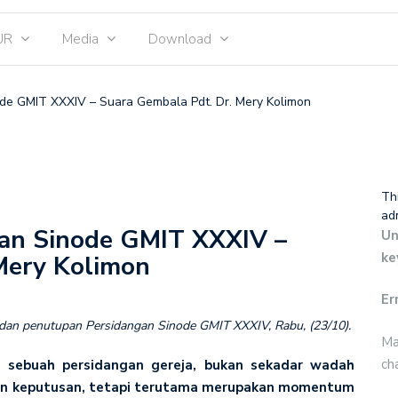
UR
Media
Download
ode GMIT XXXIV – Suara Gembala Pdt. Dr. Mery Kolimon
Th
ad
gan Sinode GMIT XXXIV –
Un
ke
Mery Kolimon
Er
dan penutupan Persidangan Sinode GMIT XXXIV, Rabu, (23/10).
Ma
ch
ri sebuah persidangan gereja, bukan sekadar wadah
lan keputusan, tetapi terutama merupakan momentum