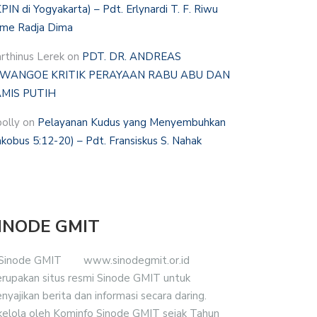
PIN di Yogyakarta) – Pdt. Erlynardi T. F. Riwu
me Radja Dima
rthinus Lerek
on
PDT. DR. ANDREAS
WANGOE KRITIK PERAYAAN RABU ABU DAN
MIS PUTIH
polly
on
Pelayanan Kudus yang Menyembuhkan
akobus 5:12-20) – Pdt. Fransiskus S. Nahak
INODE GMIT
www.sinodegmit.or.id
rupakan situs resmi Sinode GMIT untuk
nyajikan berita dan informasi secara daring.
kelola oleh Kominfo Sinode GMIT sejak Tahun