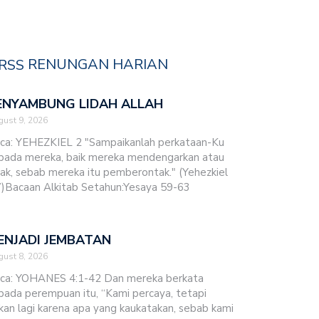
RENUNGAN HARIAN
ENYAMBUNG LIDAH ALLAH
ust 9, 2026
ca: YEHEZKIEL 2 "Sampaikanlah perkataan-Ku
pada mereka, baik mereka mendengarkan atau
dak, sebab mereka itu pemberontak." (Yehezkiel
7)Bacaan Alkitab Setahun:Yesaya 59-63
ENJADI JEMBATAN
ust 8, 2026
ca: YOHANES 4:1-42 Dan mereka berkata
pada perempuan itu, “Kami percaya, tetapi
kan lagi karena apa yang kaukatakan, sebab kami