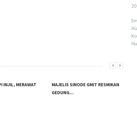
*
20
Em
Al
Ko
Nu
I INJIL, MERAWAT
MAJELIS SINODE GMIT RESMIKAN
GEDUNG…
MAJ