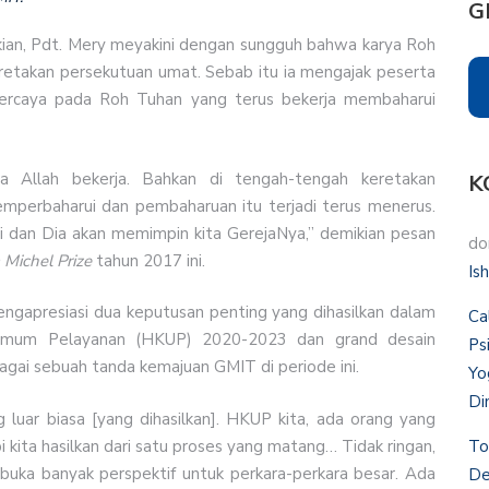
G
ikian, Pdt. Mery meyakini dengan sungguh bahwa karya Roh
retakan persekutuan umat. Sebab itu ia mengajak peserta
ercaya pada Roh Tuhan yang terus bekerja membaharui
ta Allah bekerja. Bahkan di tengah-tengah keretakan
K
emperbaharui dan pembaharuan itu terjadi terus menerus.
i dan Dia akan memimpin kita GerejaNya,” demikian pesan
do
 Michel Prize
tahun 2017 ini.
Is
gapresiasi dua keputusan penting yang dihasilkan dalam
Ca
n Umum Pelayanan (HKUP) 2020-2023 dan grand desain
Ps
gai sebuah tanda kemajuan GMIT di periode ini.
Yo
Di
g luar biasa [yang dihasilkan]. HKUP kita, ada orang yang
pi kita hasilkan dari satu proses yang matang… Tidak ringan,
To
buka banyak perspektif untuk perkara-perkara besar. Ada
De