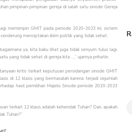
lihan pimpinan-pimpinan gereja di salah satu sinode Gereja
h lagi memimpin GMIT pada periode 2020-2023 ini, sistem
R
 cenderung menciptakan iklim politik yang tidak sehat.
agaimana ya, kita baku lihat juga tidak senyum tulus lagi,
atu yang tidak sehat di gereja kita …,” ujarnya prihatin.
anyaan kritis terkait keputusan persidangan sinode GMIT
asis di 12 klasis yang bermasalah karena terjadi sejumlah
rhadap hasil pemilihan Majelis Sinode periode 2020-2023
san terkait 12 klasis adalah kehendak Tuhan? Dan, apakah
ndak Tuhan?”
MIT.