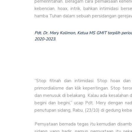
pemerintahan. Beragam cara pemaksaan kehendak
kebencian, hoax, intrik, bahkan intimidasi bers
hamba Tuhan dalam sebuah persidangan gerejaw
Pdt. Dr. Mery Kolimon, Ketua MS GMIT terpilih perio
2020-2023.
“Stop fitnah dan intimidasi. Stop hoax dan 
primordialisme dan klik kepentingan. Stop te
dan menusuk di belakang. Kalau ada kesalahan da
begini dan begini,” ucap Pdt. Mery dengan n
penutupan sidang, Rabu, (23/10) di gedung keba
Pernyataan bernada tegas itu kemudian disamb
sidang yang hadir, namun pernyataan itu sek