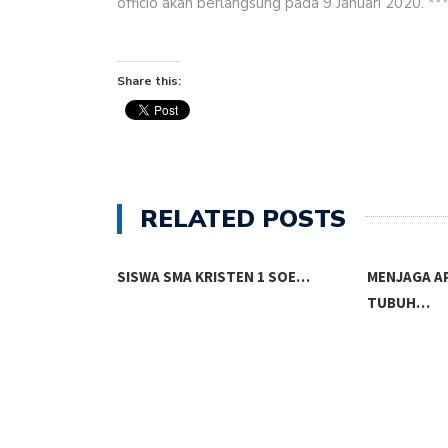
officio akan berlangsung pada 9 Januari 2020. **
Share this:
RELATED POSTS
G SUNGGUH
SISWA SMA KRISTEN 1 SOE…
MENJAGA AP
HAN…
TUBUH…