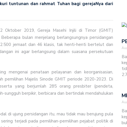
uri tuntunan dan rahmat Tuhan bagi gerejaNya dari
2 Oktober 2019, Gereja Masehi Injili di Timor (GMIT)
 Beberapa bulan menjelang berlangsungnya persidangan
P
.500 jemaat dan 46 klasis, tak henti-henti bertelut dan
Aug
ngan ini agar berlangsung dalam suasana persekutuan
Ba
ke
ti
ing mengenai penataan pelayanan dan keorganisasian,
2:
ah pemilihan Majelis Sinode GMIT periode 2020-2023. Di
serta yang berjumlah 285 orang presbiter (pendeta,
uh-sungguh berpikir, berbicara dan bertindak mendahulukan
M
Aug
Ba
al di ujung persidangan itu, mau tidak mau berujung pula
ke
ering terjadi pada pemilihan-pemilihan pejabat politik di
bu