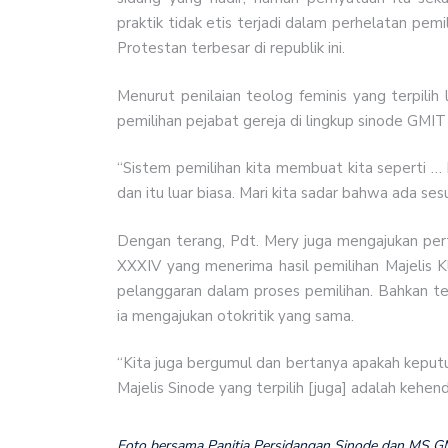
praktik tidak etis terjadi dalam perhelatan pemi
Protestan terbesar di republik ini.
Menurut penilaian teolog feminis yang terpili
pemilihan pejabat gereja di lingkup sinode GMIT
“Sistem pemilihan kita membuat kita seperti … b
dan itu luar biasa. Mari kita sadar bahwa ada sesu
Dengan terang, Pdt. Mery juga mengajukan pert
XXXIV yang menerima hasil pemilihan Majelis Kl
pelanggaran dalam proses pemilihan. Bahkan te
ia mengajukan otokritik yang sama.
“Kita juga bergumul dan bertanya apakah keputu
Majelis Sinode yang terpilih [juga] adalah kehe
Foto bersama Panitia Persidangan Sinode dan MS G