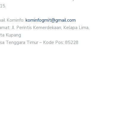
15.
ail Kominfo:
kominfogmit@gmail.com
amat: Jl. Perintis Kemerdekaan, Kelapa Lima,
ta Kupang
sa Tenggara Timur – Kode Pos: 85228
ELIS SINODE GMIT GELAR
RESMI MANDIRI, GMIT JEMAAT