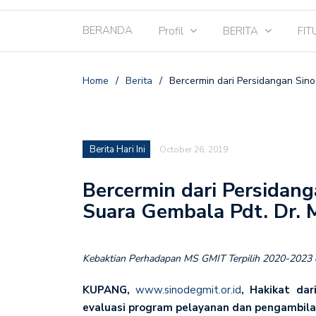
BERANDA
Profil
BERITA
FIT
Home
/
Berita
/
Bercermin dari Persidangan Sin
Berita Hari Ini
October 26, 2019
Bercermin dari Persidan
Suara Gembala Pdt. Dr. 
Kebaktian Perhadapan MS GMIT Terpilih 2020-2023 
KUPANG,
www.sinodegmit.or.id
, Hakikat da
evaluasi program pelayanan dan pengambi