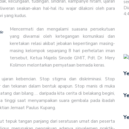
, kecurigaan, tudingan, sindiran, kampanye hitam, ujaran
se
Di
eliweran seakan-akan hal-hal itu wajar dilakoni oleh para
4:
i yang kudus.
Mencermati dan mengalami suasana persekutuan
de
yang diwarnai oleh ketegangan komunikasi dan
keretakan relasi akibat jebakan kepentingan masing-
masing kelompok sepanjang 8 hari perhelatan iman
tersebut, Ketua Majelis Sinode GMIT, Pdt. Dr. Mery
Kolimon melontarkan pernyataan bernada keras.
Ye
ujaran kebencian. Stop stigma dan diskriminasi. Stop
ror dan tekanan dalam bentuk apapun. Stop manis di muka
tang dan bilang … daripada kita cerita di belakang begini,
Ye
ada tinggi saat menyampaikan suara gembala pada ibadah
ktian Jemaat Paulus Kupang.
Ye
ut tepuk tangan panjang dari seratusan umat dan peserta
aligus merupakan pengakuan adanya sinyalemen praktik-