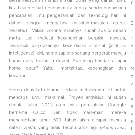
serta kesadaran manusia akan dunia yang damai. Dan,
y
kita bisa melihat dengan mata kepala sendiri bagaimana
.
pencapaian ilmu pengetahuan dan teknologi hari ini
dalam rangka mengatasi masalah-masalah global
E
tersebut. Vaksin Corona, misalnya, sudah ada di depan
r
mata. Jadi melalui kecanggihan berpikir manusia,
r
termasuk diciptakannya kecerdasan artifisial (artificial
o
intelligence), kini, homo sapiens sedang bergerak menuju
r
homo deus, (manusia dewa). Apa yang hendak dicapai
:
homo deus? Yaitu: Imortalitas, kebahagiaan dan
N
keilahian.
o
v
Homo deus kata Harari, sedang melakukan riset untuk
i
mencapai umur maksimal. Proyek ambisius ini sudah
d
dimulai tahun 2012 oleh anak perusahaan Googgle
e
bernama Calico. Dan tidak main-main, mereka
o
menargetkan umur 500 tahun akan dicapai manusia
s
dalam waktu yang tidak terlalu lama lagi.
(Homo Deus,
f