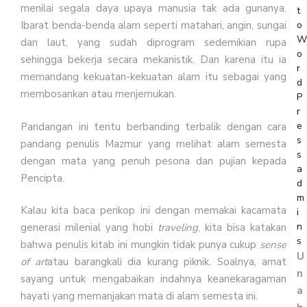
menilai segala daya upaya manusia tak ada gunanya.
t
o
Ibarat benda-benda alam seperti matahari, angin, sungai
W
dan laut, yang sudah diprogram sedemikian rupa
o
sehingga bekerja secara mekanistik. Dan karena itu ia
r
memandang kekuatan-kekuatan alam itu sebagai yang
d
membosankan atau menjemukan.
P
r
e
Pandangan ini tentu berbanding terbalik dengan cara
s
pandang penulis Mazmur yang melihat alam semesta
s
dengan mata yang penuh pesona dan pujian kepada
a
Pencipta.
d
m
Kalau kita baca perikop ini dengan memakai kacamata
i
n
generasi milenial yang hobi
traveling
, kita bisa katakan
s
bahwa penulis kitab ini mungkin tidak punya cukup
sense
U
of art
atau barangkali dia kurang piknik. Soalnya, amat
n
sayang untuk mengabaikan indahnya keanekaragaman
a
hayati yang memanjakan mata di alam semesta ini.