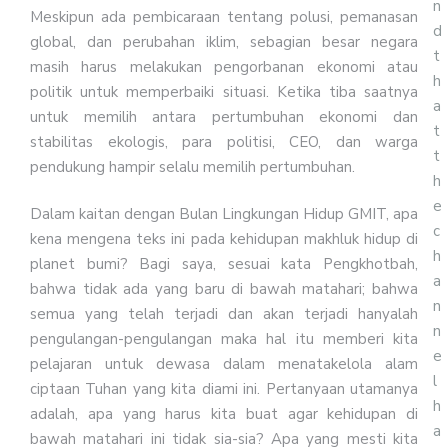
n
Meskipun ada pembicaraan tentang polusi, pemanasan
d
global, dan perubahan iklim, sebagian besar negara
t
masih harus melakukan pengorbanan ekonomi atau
h
politik untuk memperbaiki situasi. Ketika tiba saatnya
a
untuk memilih antara pertumbuhan ekonomi dan
t
stabilitas ekologis, para politisi, CEO, dan warga
t
pendukung hampir selalu memilih pertumbuhan.
h
e
Dalam kaitan dengan Bulan Lingkungan Hidup GMIT, apa
c
kena mengena teks ini pada kehidupan makhluk hidup di
h
planet bumi? Bagi saya, sesuai kata Pengkhotbah,
a
bahwa tidak ada yang baru di bawah matahari; bahwa
n
semua yang telah terjadi dan akan terjadi hanyalah
n
pengulangan-pengulangan maka hal itu memberi kita
e
pelajaran untuk dewasa dalam menatakelola alam
l
ciptaan Tuhan yang kita diami ini. Pertanyaan utamanya
h
adalah, apa yang harus kita buat agar kehidupan di
a
bawah matahari ini tidak sia-sia? Apa yang mesti kita