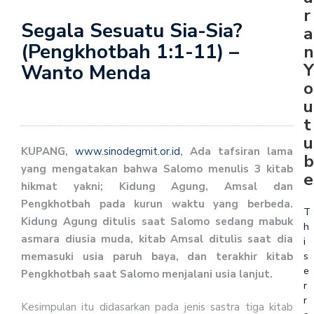
r
Segala Sesuatu Sia-Sia?
a
(Pengkhotbah 1:1-11) –
n
Y
Wanto Menda
o
u
t
u
KUPANG,
www.sinodegmit.or.id
, Ada tafsiran lama
b
yang mengatakan bahwa Salomo menulis 3 kitab
e
hikmat yakni; Kidung Agung, Amsal dan
Pengkhotbah pada kurun waktu yang berbeda.
T
Kidung Agung ditulis saat Salomo sedang mabuk
h
asmara diusia muda, kitab Amsal ditulis saat dia
i
memasuki usia paruh baya, dan terakhir kitab
s
e
Pengkhotbah saat Salomo menjalani usia lanjut.
r
r
Kesimpulan itu didasarkan pada jenis sastra tiga kitab