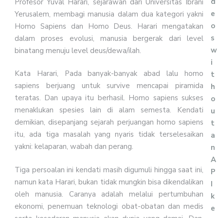
d
Profesor Yuval Harari, sejarawan dari Universitas Ibrani
e
Yerusalem, membagi manusia dalam dua kategori yakni
o
Homo Sapiens dan Homo Deus. Harari mengatakan
s
dalam proses evolusi, manusia bergerak dari level
w
binatang menuju level deus/dewa/ilah.
i
Kata Harari, Pada banyak-banyak abad lalu homo
t
sapiens berjuang untuk survive mencapai piramida
h
teratas. Dan upaya itu berhasil. Homo sapiens sukses
o
menaklukan spesies lain di alam semesta. Kendati
u
demikian, disepanjang sejarah perjuangan homo sapiens
t
itu, ada tiga masalah yang nyaris tidak terselesaikan
a
yakni: kelaparan, wabah dan perang.
n
A
Tiga persoalan ini kendati masih digumuli hingga saat ini,
P
namun kata Harari, bukan tidak mungkin bisa dikendalikan
I
oleh manusia. Caranya adalah melalui pertumbuhan
k
ekonomi, penemuan teknologi obat-obatan dan medis
e