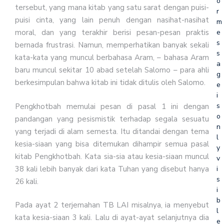
o
tersebut, yang mana kitab yang satu sarat dengan puisi-
r
puisi cinta, yang lain penuh dengan nasihat-nasihat
m
e
moral, dan yang terakhir berisi pesan-pesan praktis
s
bernada frustrasi. Namun, memperhatikan banyak sekali
s
kata-kata yang muncul berbahasa Aram, – bahasa Aram
a
baru muncul sekitar 10 abad setelah Salomo – para ahli
g
berkesimpulan bahwa kitab ini tidak ditulis oleh Salomo.
e
i
s
Pengkhotbah memulai pesan di pasal 1 ini dengan
o
pandangan yang pesismistik terhadap segala sesuatu
n
yang terjadi di alam semesta. Itu ditandai dengan tema
l
kesia-siaan yang bisa ditemukan dihampir semua pasal
y
kitab Pengkhotbah. Kata sia-sia atau kesia-siaan muncul
v
38 kali lebih banyak dari kata Tuhan yang disebut hanya
i
s
26 kali.
i
b
Pada ayat 2 terjemahan TB LAI misalnya, ia menyebut
l
kata kesia-siaan 3 kali. Lalu di ayat-ayat selanjutnya dia
e