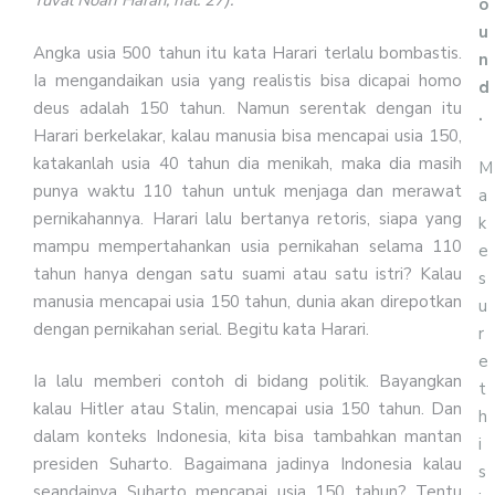
Yuval Noah Harari, hal. 27).
o
u
Angka usia 500 tahun itu kata Harari terlalu bombastis.
n
Ia mengandaikan usia yang realistis bisa dicapai homo
d
deus adalah 150 tahun. Namun serentak dengan itu
.
Harari berkelakar, kalau manusia bisa mencapai usia 150,
katakanlah usia 40 tahun dia menikah, maka dia masih
M
punya waktu 110 tahun untuk menjaga dan merawat
a
pernikahannya. Harari lalu bertanya retoris, siapa yang
k
mampu mempertahankan usia pernikahan selama 110
e
tahun hanya dengan satu suami atau satu istri? Kalau
s
manusia mencapai usia 150 tahun, dunia akan direpotkan
u
dengan pernikahan serial. Begitu kata Harari.
r
e
Ia lalu memberi contoh di bidang politik. Bayangkan
t
kalau Hitler atau Stalin, mencapai usia 150 tahun. Dan
h
dalam konteks Indonesia, kita bisa tambahkan mantan
i
presiden Suharto. Bagaimana jadinya Indonesia kalau
s
seandainya Suharto mencapai usia 150 tahun? Tentu