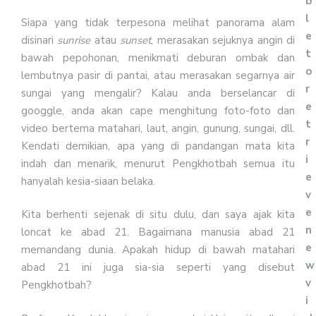
b
l
Siapa yang tidak terpesona melihat panorama alam
e
disinari
sunrise
atau
sunset
, merasakan sejuknya angin di
t
bawah pepohonan, menikmati deburan ombak dan
o
lembutnya pasir di pantai, atau merasakan segarnya air
r
sungai yang mengalir? Kalau anda berselancar di
e
googgle, anda akan cape menghitung foto-foto dan
t
video bertema matahari, laut, angin, gunung, sungai, dll.
r
Kendati demikian, apa yang di pandangan mata kita
i
indah dan menarik, menurut Pengkhotbah semua itu
e
hanyalah kesia-siaan belaka.
v
e
Kita berhenti sejenak di situ dulu, dan saya ajak kita
n
loncat ke abad 21. Bagaimana manusia abad 21
e
memandang dunia. Apakah hidup di bawah matahari
w
abad 21 ini juga sia-sia seperti yang disebut
v
Pengkhotbah?
i