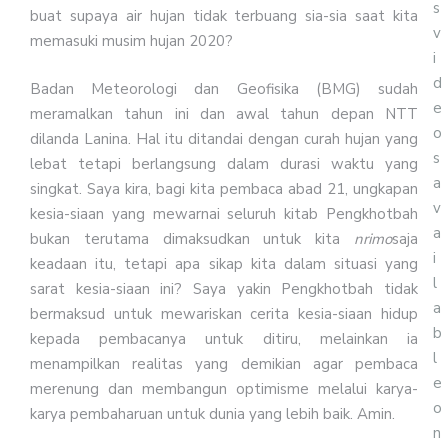
s
buat supaya air hujan tidak terbuang sia-sia saat kita
v
memasuki musim hujan 2020?
i
d
Badan Meteorologi dan Geofisika (BMG) sudah
e
meramalkan tahun ini dan awal tahun depan NTT
o
dilanda Lanina. Hal itu ditandai dengan curah hujan yang
s
lebat tetapi berlangsung dalam durasi waktu yang
a
singkat. Saya kira, bagi kita pembaca abad 21, ungkapan
v
kesia-siaan yang mewarnai seluruh kitab Pengkhotbah
a
bukan terutama dimaksudkan untuk kita
nrimo
saja
i
keadaan itu, tetapi apa sikap kita dalam situasi yang
l
sarat kesia-siaan ini? Saya yakin Pengkhotbah tidak
a
bermaksud untuk mewariskan cerita kesia-siaan hidup
b
kepada pembacanya untuk ditiru, melainkan ia
l
menampilkan realitas yang demikian agar pembaca
e
merenung dan membangun optimisme melalui karya-
o
karya pembaharuan untuk dunia yang lebih baik. Amin.
n