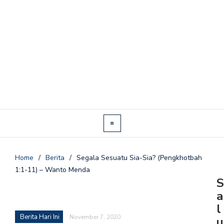
Home
/
Berita
/
Segala Sesuatu Sia-Sia? (Pengkhotbah
1:1-11) – Wanto Menda
S
a
l
Berita Hari Ini
November 7, 2020
u