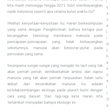
i
kita masih menunggu hingga 2071. Sulit membayangkan
s
nasib Indonesia seperti apa selama kurun waktu itu?
a
v
Melihat kenyataan-kenyataan itu, Harari berkesimpulan
a
yang sama dengan Pengkhotbah, bahwa betapa pun
l
kecanggihan teknologi membawa manusia pada
i
pencapaian-pencapaian yang tidak terbayangkan
d
sebelumnya, manusia akan berputar-putar pada
c
persoalan yang sama.
h
a
Seumpama sungai-sungai yang mengalir ke laut yang tak
n
akan pernah penuh, demikianlahlah ambisi dan napsu
n
manusia yang tak akan pernah terpuaskan. Salah satu
e
akibat dari keserakahan manusia itu adalah
l
ketidakseimbangan ekologis pada planet bumi dengan
I
cara yang dasyat. Dan, lagi-lagi kata Harari, kita
D
terlambat menyadari bahaya ekologis ini.
a