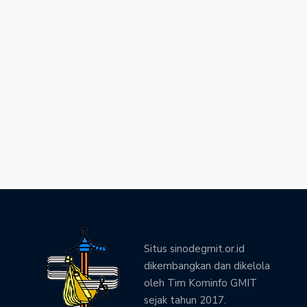
Situs sinodegmit.or.id
dikembangkan dan dikelola
oleh Tim Kominfo GMIT
sejak tahun 2017.