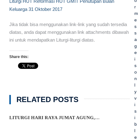
o
Liturgi HUT Reformasi HUT GMIT Penutupan Bulan
r
Keluarga 31 Oktober 2017
m
e
Jika tidak bisa menggunakan link-link yang sudah tersedia
s
diatas, anda dapat menggunakan link attachments dibawah
s
a
ini untuk mendapatkan Liturgi-liturgi diatas.
g
e
Share this:
i
s
o
n
l
y
RELATED POSTS
v
i
s
i
LITURGI HARI RAYA JUMAT AGUNG,…
b
l
e