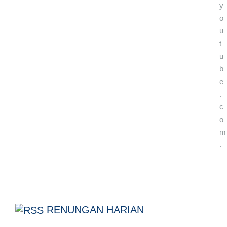
y
o
u
t
u
b
e
.
c
o
m
.
RENUNGAN HARIAN