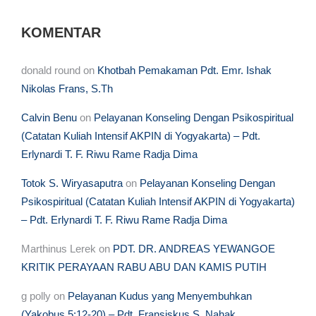
KOMENTAR
donald round
on
Khotbah Pemakaman Pdt. Emr. Ishak
Nikolas Frans, S.Th
Calvin Benu
on
Pelayanan Konseling Dengan Psikospiritual
(Catatan Kuliah Intensif AKPIN di Yogyakarta) – Pdt.
Erlynardi T. F. Riwu Rame Radja Dima
Totok S. Wiryasaputra
on
Pelayanan Konseling Dengan
Psikospiritual (Catatan Kuliah Intensif AKPIN di Yogyakarta)
– Pdt. Erlynardi T. F. Riwu Rame Radja Dima
Marthinus Lerek
on
PDT. DR. ANDREAS YEWANGOE
KRITIK PERAYAAN RABU ABU DAN KAMIS PUTIH
g polly
on
Pelayanan Kudus yang Menyembuhkan
(Yakobus 5:12-20) – Pdt. Fransiskus S. Nahak