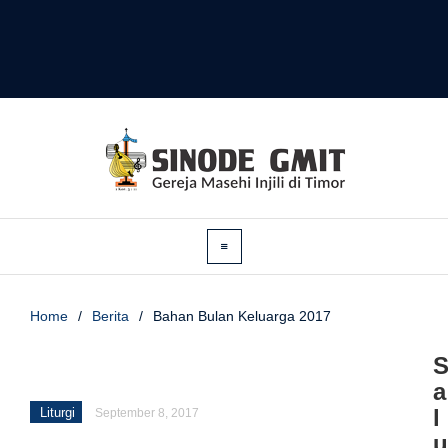
Home
/
Berita
/
Bahan Bulan Keluarga 2017
a
l
Liturgi
September 8, 2017
u