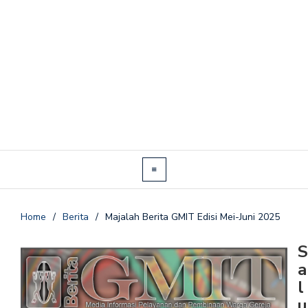
Home
/
Berita
/
Majalah Berita GMIT Edisi Mei-Juni 2025
S
a
l
u