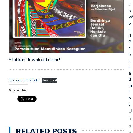
t
o
W
o
r
d
P
r
e
Silahkan download disini !
s
s
a
d
BG edisi 5 2025 oke
Download
m
Share this:
i
n
s
U
n
a
RELATED POSTS