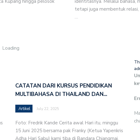
ta Kupang hingga pelosok
identitasnya. Melalui bahasa,
m Program Pemberdayaan Ekonomi Pemerintah Kabupaten
tetapi juga membentuk relasi,
…
omi Klasis Amanuban Tengah Utara
 untuk Lahan Pertanian Terintegrasi
Loading
Mari Berdiakonia untuk Bangun Sekolah GMIT
Th
ad
ada Anak-anak di LPKA Klas 1 Kupang
Un
ke
CATATAN DARI KURSUS PENDIDIKAN
Nalle dan Perhadapan Pdt. Fedriana Manafe
MULTIBAHASA DI THAILAND DAN…
Er
 (Mazmur 145:1-21)- Pdt. Melkisedek Sni’ut
Artikel
July 22, 2025
Ma
i Osiloa-Menuju Pertanian Terintegrasi
ch
us
Foto: Fredrik Kande Cerita awal Hari itu, minggu
im Pelayanan Perkuat Kinerja BPP Sinode dan UPP
15 Juni 2025 bersama pak Franky (Ketua Yapenkris
Adha Hari Sabu) kami tiba di Bandara Chiangmai,