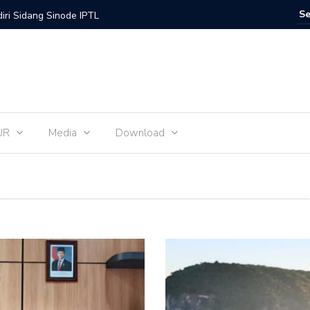
iri Sidang Sinode IPTL
inode GMIT Periode 2024-2027 Telah Terbentuk
ode GMIT Harus Menyentuh Isu-isu Sosial
. E. F. H. Tahey-Biaf, sekaligus Syukur HUT Jemaat
UR
Media
Download
pak Sinode GMIT Gelar Pawai-Memaknai Nilai
atah Kalabahi Sambut Peserta Muspel Kaum Bapak
s dan Sit Knino Bahasa Amanatun
mu-Be on Fire for Christ