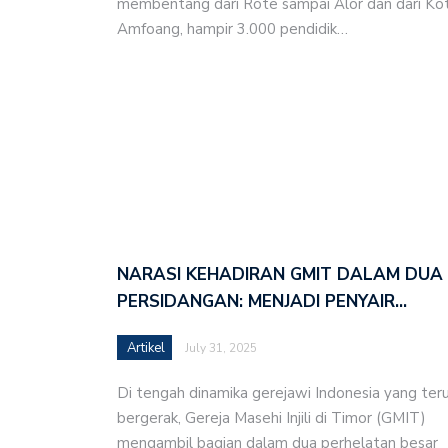
membentang dari Rote sampai Alor dan dari Ko
Intervensi Gereja dala
Amfoang, hampir 3.000 pendidik…
Alor
Pemetaan Potensi Ekon
Tanah Loli Mulai Diolah
Selamat Hari Idul Adha
Pendampingan GMIT kep
NARASI KEHADIRAN GMIT DALAM DUA
Emeritasi Pdt. Elyanor 
PERSIDANGAN: MENJADI PENYAIR…
Tidak Membedakan Orang
Artikel
July 31, 2025
HUT ke-15 Jemaat Calvar
Di tengah dinamika gerejawi Indonesia yang ter
Satuan Pelayanan dan T
bergerak, Gereja Masehi Injili di Timor (GMIT)
Majelis Sinode
mengambil bagian dalam dua perhelatan besar