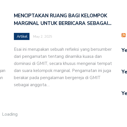
an Pengelolaan Aset di Amarasi Timur
MENCIPTAKAN RUANG BAGI KELOMPOK
an Tahun 2026
MARGINAL UNTUK BERBICARA SEBAGAI…
 Bangsa” (Nehemia 1:1-11) – Pdt. Apliana Boboy-
Artikel
May 2, 2025
Esai ini merupakan sebuah refleksi yang bersumber
Ye
s Sinode GMIT Resmikan Pemandirian Jemaat Kefas
dari pengamatan tentang dinamika kuasa dan
dominasi di GMIT, secara khusus mengenai tempat
gan
dan suara kelompok marginal. Pengamatan ini juga
Ye
ungan Strategis ke Sinode GMIT, Perkuat Kolaborasi
an
berakar pada pengalaman bergereja di GMIT
a
sebagai anggota…
Ye
Loading