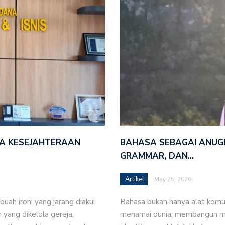
adilan (1 Raja-raja 3:16-28) – Pdt. Melky J. Ulu
i Rote Ndao: Membangun Sinergi dan Memperkuat
n GMIT 2024
ahimo- Maahuri Tutup Usia
Bersama: Merespons <i>Climate Change </i>‘Spirit
s Perubahan Iklim
TA KESEJAHTERAAN
BAHASA SEBAGAI ANUGE
 Wenny Y. Maahury
GRAMMAR, DAN…
lar Muspel
Artikel
May 25, 2026
 tangani Kerja sama untuk Pemenuhan Hak Anak di
ah ironi yang jarang diakui
Bahasa bukan hanya alat komu
 yang dikelola gereja,
menamai dunia, membangun ma