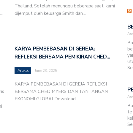
Thailand. Setelah menunggu beberapa saat, kami
ku Cerita Yusuf dalam Bahasa Dengka
4…
dijemput oleh keluarga Smith dan…
 Tanah Milik Sinode GMIT
B
Aug
ERAWAT TUBUH KRISTUS
Ba
KARYA PEMBEBASAN DI GEREJA:
be
smikan Gedung Gereja Imanuel Siuf, Amarasi Timur
ya
REFLEKSI BERSAMA PEMIKIRAN CHED…
ut
ar Rakor Evaluasi Pelayanan Semester I Tahun 2026 di
Se
Artikel
June 23, 2025
KARYA PEMBEBASAN DI GEREJA REFLEKSI
maat Kharisma Penfui Gelar Pentahbisan Gedung Gereja
P
is
BERSAMA CHED MYERS DAN TANTANGAN
a
Aug
EKONOMI GLOBALDownload
Ba
i
si Dinilai Sepihak, Sinode GMIT Lapor ke Lurah
te
ke
Se
 Usaha Jemaat, Sinode GMIT Gelar Pelatihan