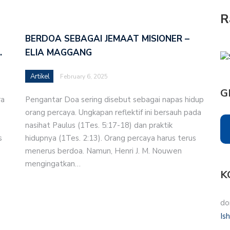
R
BERDOA SEBAGAI JEMAAT MISIONER –
…
ELIA MAGGANG
Artikel
February 6, 2025
G
ra
Pengantar Doa sering disebut sebagai napas hidup
orang percaya. Ungkapan reflektif ini bersauh pada
nasihat Paulus (1Tes. 5:17-18) dan praktik
s
hidupnya (1Tes. 2:13). Orang percaya harus terus
menerus berdoa. Namun, Henri J. M. Nouwen
mengingatkan…
K
do
Is