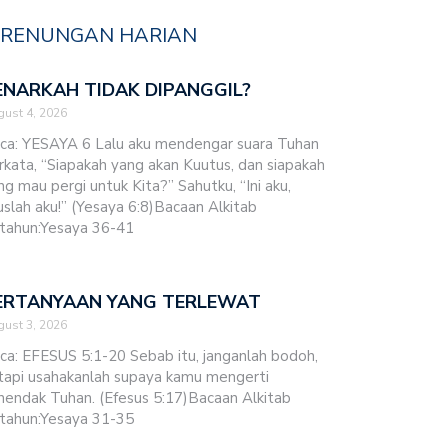
RENUNGAN HARIAN
ENARKAH TIDAK DIPANGGIL?
ust 4, 2026
ca: YESAYA 6 Lalu aku mendengar suara Tuhan
rkata, “Siapakah yang akan Kuutus, dan siapakah
ng mau pergi untuk Kita?” Sahutku, “Ini aku,
uslah aku!” (Yesaya 6:8)Bacaan Alkitab
tahun:Yesaya 36-41
ERTANYAAN YANG TERLEWAT
ust 3, 2026
ca: EFESUS 5:1-20 Sebab itu, janganlah bodoh,
tapi usahakanlah supaya kamu mengerti
hendak Tuhan. (Efesus 5:17)Bacaan Alkitab
tahun:Yesaya 31-35