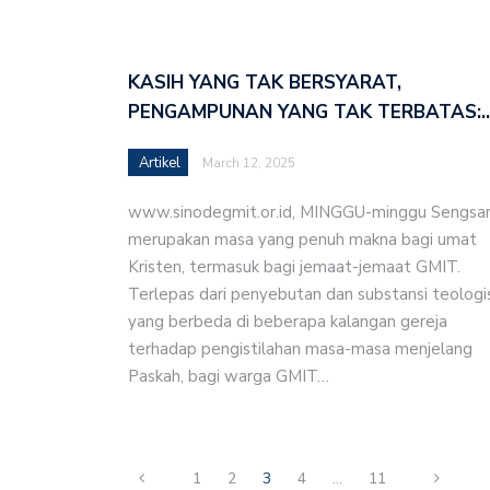
KASIH YANG TAK BERSYARAT,
PENGAMPUNAN YANG TAK TERBATAS:
Artikel
March 12, 2025
www.sinodegmit.or.id, MINGGU-minggu Sengsa
merupakan masa yang penuh makna bagi umat
Kristen, termasuk bagi jemaat-jemaat GMIT.
Terlepas dari penyebutan dan substansi teologi
yang berbeda di beberapa kalangan gereja
terhadap pengistilahan masa-masa menjelang
Paskah, bagi warga GMIT…
1
2
3
4
…
11