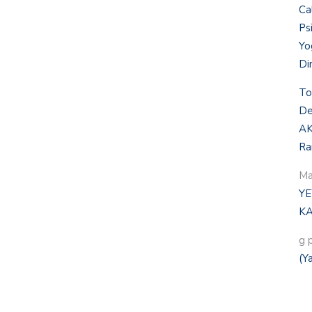
Ca
Ps
Yo
Di
To
De
AK
Ra
Ma
YE
KA
g 
(Y