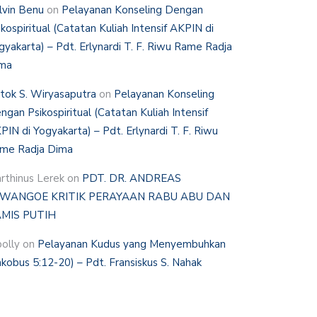
lvin Benu
on
Pelayanan Konseling Dengan
ikospiritual (Catatan Kuliah Intensif AKPIN di
gyakarta) – Pdt. Erlynardi T. F. Riwu Rame Radja
ma
tok S. Wiryasaputra
on
Pelayanan Konseling
ngan Psikospiritual (Catatan Kuliah Intensif
PIN di Yogyakarta) – Pdt. Erlynardi T. F. Riwu
me Radja Dima
rthinus Lerek
on
PDT. DR. ANDREAS
WANGOE KRITIK PERAYAAN RABU ABU DAN
MIS PUTIH
polly
on
Pelayanan Kudus yang Menyembuhkan
akobus 5:12-20) – Pdt. Fransiskus S. Nahak