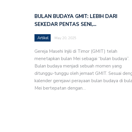
Pemberdayaan Ekonomi d
BULAN BUDAYA GMIT: LEBIH DARI
Bahan Bulan Kebangsa
SEKEDAR PENTAS SENI,…
“Berdoa & Berbakti bagi
Artikel
May 20, 2025
Kalegotana
Gereja Masehi Injili di Timor (GMIT) telah
Genap 68 Tahun, Majeli
menetapkan bulan Mei sebagai “bulan budaya”.
Kaipera di Alor Timur
Bulan budaya menjadi sebuah momen yang
ditunggu-tunggu oleh jemaat GMIT. Sesuai den
UKI dan YKBN Gelar Kunj
kalender gerejawi perayaan bulan budaya di bul
Pendidikan dan Beasisw
Mei bertepatan dengan…