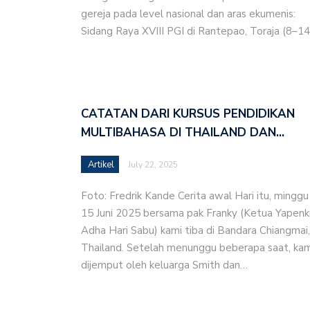
gereja pada level nasional dan aras ekumenis:
UBB-GMIT Luncurkan Bu
Sidang Raya XVIII PGI di Rantepao, Toraja (8–1
Warga Tasilo Tinggal di
MENJAGA API INJIL, M
CATATAN DARI KURSUS PENDIDIKAN
Majelis Sinode GMIT Re
MULTIBAHASA DI THAILAND DAN…
Majelis Sinode GMIT Gel
Artikel
July 22, 2025
Kupang
Foto: Fredrik Kande Cerita awal Hari itu, minggu
Resmi Mandiri, GMIT Je
15 Juni 2025 bersama pak Franky (Ketua Yapenkr
dan Perhadapan Pendet
Adha Hari Sabu) kami tiba di Bandara Chiangmai,
Thailand. Setelah menunggu beberapa saat, kam
Tuduhan Penutupan Iriga
dijemput oleh keluarga Smith dan…
Naibonat
Tingkatkan Kemandirian