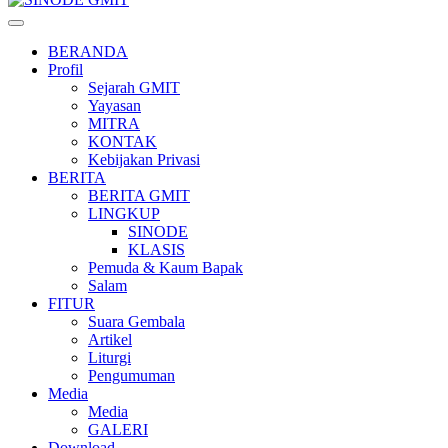
BERANDA
Profil
Sejarah GMIT
Yayasan
MITRA
KONTAK
Kebijakan Privasi
BERITA
BERITA GMIT
LINGKUP
SINODE
KLASIS
Pemuda & Kaum Bapak
Salam
FITUR
Suara Gembala
Artikel
Liturgi
Pengumuman
Media
Media
GALERI
Download