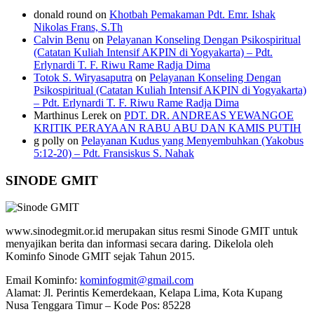
donald round
on
Khotbah Pemakaman Pdt. Emr. Ishak
Nikolas Frans, S.Th
Calvin Benu
on
Pelayanan Konseling Dengan Psikospiritual
(Catatan Kuliah Intensif AKPIN di Yogyakarta) – Pdt.
Erlynardi T. F. Riwu Rame Radja Dima
Totok S. Wiryasaputra
on
Pelayanan Konseling Dengan
Psikospiritual (Catatan Kuliah Intensif AKPIN di Yogyakarta)
– Pdt. Erlynardi T. F. Riwu Rame Radja Dima
Marthinus Lerek
on
PDT. DR. ANDREAS YEWANGOE
KRITIK PERAYAAN RABU ABU DAN KAMIS PUTIH
g polly
on
Pelayanan Kudus yang Menyembuhkan (Yakobus
5:12-20) – Pdt. Fransiskus S. Nahak
SINODE GMIT
www.sinodegmit.or.id merupakan situs resmi Sinode GMIT untuk
menyajikan berita dan informasi secara daring. Dikelola oleh
Kominfo Sinode GMIT sejak Tahun 2015.
Email Kominfo:
kominfogmit@gmail.com
Alamat: Jl. Perintis Kemerdekaan, Kelapa Lima, Kota Kupang
Nusa Tenggara Timur – Kode Pos: 85228