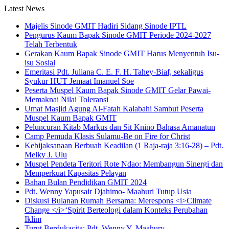
Latest News
Majelis Sinode GMIT Hadiri Sidang Sinode IPTL
Pengurus Kaum Bapak Sinode GMIT Periode 2024-2027
Telah Terbentuk
Gerakan Kaum Bapak Sinode GMIT Harus Menyentuh Isu-
isu Sosial
Emeritasi Pdt. Juliana C. E. F. H. Tahey-Biaf, sekaligus
Syukur HUT Jemaat Imanuel Soe
Peserta Muspel Kaum Bapak Sinode GMIT Gelar Pawai-
Memaknai Nilai Toleransi
Umat Masjid Agung Al-Fatah Kalabahi Sambut Peserta
Muspel Kaum Bapak GMIT
Peluncuran Kitab Markus dan Sit Knino Bahasa Amanatun
Camp Pemuda Klasis Sulamu-Be on Fire for Christ
Kebijaksanaan Berbuah Keadilan (1 Raja-raja 3:16-28) – Pdt.
Melky J. Ulu
Muspel Pendeta Teritori Rote Ndao: Membangun Sinergi dan
Memperkuat Kapasitas Pelayan
Bahan Bulan Pendidikan GMIT 2024
Pdt. Wenny Yapusair Djahimo- Maahuri Tutup Usia
Diskusi Bulanan Rumah Bersama: Merespons <i>Climate
Change </i>‘Spirit Berteologi dalam Konteks Perubahan
Iklim
Turut Berdukacita: Pdt. Wenny Y. Maahury