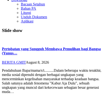
Bacaan Setahun
Bahan PA
Liturgi
Unduh Dokumen
Aplikasi
Slide show
Pertobatan yang Sungguh Membawa Pemulihan bagi Bangsa
(Yunus…
BERITA GMIT
August 8, 2026
Pendahuluan Bapa/mama/s/i..........Dalam beberapa waktu terakhir,
media sosial dipenuhi dengan berbagai ungkapan yang
mencerminkan kegelisahan masyarakat terhadap keadaan bangsa.
Salah satunya adalah fenomena "Kabur Aja Dulu", sebuah
ungkapan yang muncul dari kekecewaan sebagian besar generasi
muda…