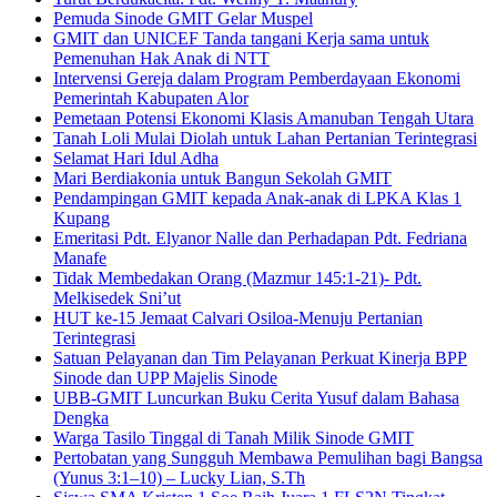
Pemuda Sinode GMIT Gelar Muspel
GMIT dan UNICEF Tanda tangani Kerja sama untuk
Pemenuhan Hak Anak di NTT
Intervensi Gereja dalam Program Pemberdayaan Ekonomi
Pemerintah Kabupaten Alor
Pemetaan Potensi Ekonomi Klasis Amanuban Tengah Utara
Tanah Loli Mulai Diolah untuk Lahan Pertanian Terintegrasi
Selamat Hari Idul Adha
Mari Berdiakonia untuk Bangun Sekolah GMIT
Pendampingan GMIT kepada Anak-anak di LPKA Klas 1
Kupang
Emeritasi Pdt. Elyanor Nalle dan Perhadapan Pdt. Fedriana
Manafe
Tidak Membedakan Orang (Mazmur 145:1-21)- Pdt.
Melkisedek Sni’ut
HUT ke-15 Jemaat Calvari Osiloa-Menuju Pertanian
Terintegrasi
Satuan Pelayanan dan Tim Pelayanan Perkuat Kinerja BPP
Sinode dan UPP Majelis Sinode
UBB-GMIT Luncurkan Buku Cerita Yusuf dalam Bahasa
Dengka
Warga Tasilo Tinggal di Tanah Milik Sinode GMIT
Pertobatan yang Sungguh Membawa Pemulihan bagi Bangsa
(Yunus 3:1–10) – Lucky Lian, S.Th