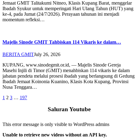
Jemaat GMIT Talitakumi Nitneo, Klasis Kupang Barat, menggelar
Ibadah Syukur untuk memperingati Hari Ulang Tahun (HUT) yang
ke-4, pada Jumat (24/7/2026). Perayaan tahunan ini menjadi
momentum refleksi…
Majelis Sinode GMIT Tahbiskan 114 Vikaris ke dalam…
BERITA GMIT
July 26, 2026
KUPANG, www.sinodegmit.or.id, — Majelis Sinode Gereja
Masehi Injili di Timor (GMIT) menahbiskan 114 vikaris ke dalam
jabatan pendeta melalui prosesi ibadah yang berlangsung di Gedung
Ibadah Jemaat Koinonia Kuanino, Klasis Kota Kupang, Provinsi
Nusa Tenggara…
Posts
1
2
3
…
197
pagination
Saluran Youtube
This error message is only visible to WordPress admins
Unable to retrieve new videos without an API key.