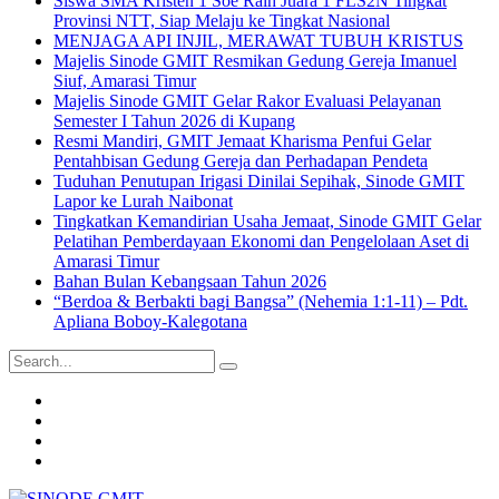
Siswa SMA Kristen 1 Soe Raih Juara 1 FLS2N Tingkat
Provinsi NTT, Siap Melaju ke Tingkat Nasional
MENJAGA API INJIL, MERAWAT TUBUH KRISTUS
Majelis Sinode GMIT Resmikan Gedung Gereja Imanuel
Siuf, Amarasi Timur
Majelis Sinode GMIT Gelar Rakor Evaluasi Pelayanan
Semester I Tahun 2026 di Kupang
Resmi Mandiri, GMIT Jemaat Kharisma Penfui Gelar
Pentahbisan Gedung Gereja dan Perhadapan Pendeta
Tuduhan Penutupan Irigasi Dinilai Sepihak, Sinode GMIT
Lapor ke Lurah Naibonat
Tingkatkan Kemandirian Usaha Jemaat, Sinode GMIT Gelar
Pelatihan Pemberdayaan Ekonomi dan Pengelolaan Aset di
Amarasi Timur
Bahan Bulan Kebangsaan Tahun 2026
“Berdoa & Berbakti bagi Bangsa” (Nehemia 1:1-11) – Pdt.
Apliana Boboy-Kalegotana
Search
for:
Group
Sinode
Group
GMIT
Pendeta
Youtube
GMIT
Office
Email