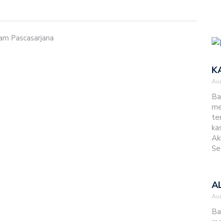
m Program Pemberdayaan Ekonomi Pemerintah Kabupaten
am Pascasarjana
omi Klasis Amanuban Tengah Utara
 untuk Lahan Pertanian Terintegrasi
K
Aug
Mari Berdiakonia untuk Bangun Sekolah GMIT
Ba
me
ada Anak-anak di LPKA Klas 1 Kupang
te
ka
Nalle dan Perhadapan Pdt. Fedriana Manafe
Ak
Se
 (Mazmur 145:1-21)- Pdt. Melkisedek Sni’ut
i Osiloa-Menuju Pertanian Terintegrasi
A
Aug
im Pelayanan Perkuat Kinerja BPP Sinode dan UPP
Ba