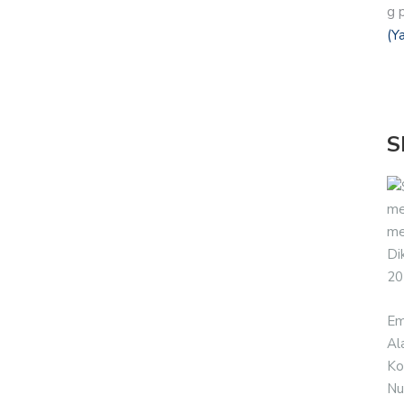
g 
(Y
S
me
me
Di
20
Em
Al
Ko
Nu