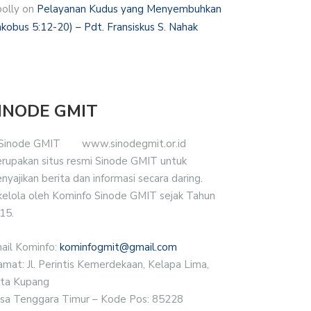
polly
on
Pelayanan Kudus yang Menyembuhkan
akobus 5:12-20) – Pdt. Fransiskus S. Nahak
INODE GMIT
www.sinodegmit.or.id
rupakan situs resmi Sinode GMIT untuk
nyajikan berita dan informasi secara daring.
kelola oleh Kominfo Sinode GMIT sejak Tahun
15.
ail Kominfo:
kominfogmit@gmail.com
amat: Jl. Perintis Kemerdekaan, Kelapa Lima,
ta Kupang
sa Tenggara Timur – Kode Pos: 85228