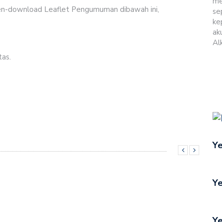
me
en-download Leaflet Pengumuman dibawah ini,
se
ku Cerita Yusuf dalam Bahasa Dengka
ke
ak
 Tanah Milik Sinode GMIT
Al
as.
 Raih Juara 1 FLS2N Tingkat Provinsi NTT, Siap Melaju
ERAWAT TUBUH KRISTUS
smikan Gedung Gereja Imanuel Siuf, Amarasi Timur
Ye
ar Rakor Evaluasi Pelayanan Semester I Tahun 2026 di
maat Kharisma Penfui Gelar Pentahbisan Gedung Gereja
Ye
a
si Dinilai Sepihak, Sinode GMIT Lapor ke Lurah
Ye