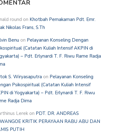
OMENTAR
nald round
on
Khotbah Pemakaman Pdt. Emr.
hak Nikolas Frans, S.Th
lvin Benu
on
Pelayanan Konseling Dengan
ikospiritual (Catatan Kuliah Intensif AKPIN di
gyakarta) – Pdt. Erlynardi T. F. Riwu Rame Radja
ma
tok S. Wiryasaputra
on
Pelayanan Konseling
ngan Psikospiritual (Catatan Kuliah Intensif
PIN di Yogyakarta) – Pdt. Erlynardi T. F. Riwu
me Radja Dima
rthinus Lerek
on
PDT. DR. ANDREAS
WANGOE KRITIK PERAYAAN RABU ABU DAN
MIS PUTIH