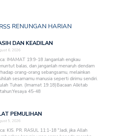
RENUNGAN HARIAN
ASIH DAN KEADILAN
ust 6, 2026
ca: IMAMAT 19:9-18 Janganlah engkau
nuntut balas, dan janganlah menaruh dendam
rhadap orang-orang sebangsamu, melainkan
sihilah sesamamu manusia seperti dirimu sendiri.
ulah Tuhan. (Imamat 19:18)Bacaan Alkitab
tahun:Yesaya 45-48
LAT PEMULIHAN
ust 5, 2026
ca: KIS. PR. RASUL 11:1-18 "Jadi, jika Allah