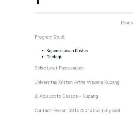
Intervensi Gereja dala
Alor
Progr
Pemetaan Potensi Ekon
Program Studi:
Tanah Loli Mulai Diolah
Kepemimpinan Kristen
Selamat Hari Idul Adha
Teologi
Pendampingan GMIT kep
Sekretariat Pascasarjana
Emeritasi Pdt. Elyanor 
Universitas Kristen Artha Wacana Kupang
Tidak Membedakan Orang
Jl. Adisucipto Oesapa – Kupang
HUT ke-15 Jemaat Calvar
Contact Person: 081529043552 (Erly Siki)
Satuan Pelayanan dan T
Majelis Sinode