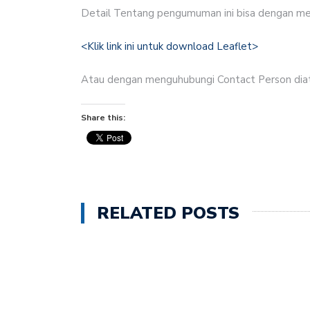
Detail Tentang pengumuman ini bisa dengan m
UBB-GMIT Luncurkan Bu
<Klik link ini untuk download Leaflet>
Warga Tasilo Tinggal di
Atau dengan menguhubungi Contact Person diat
Siswa SMA Kristen 1 Soe
ke Tingkat Nasional
Share this:
MENJAGA API INJIL, M
Majelis Sinode GMIT Re
Majelis Sinode GMIT Gel
RELATED POSTS
Kupang
Resmi Mandiri, GMIT Je
dan Perhadapan Pendet
Tuduhan Penutupan Iriga