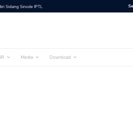
iri Sidang Sinode IPTL
inode GMIT Periode 2024-2027 Telah Terbentuk
ode GMIT Harus Menyentuh Isu-isu Sosial
. E. F. H. Tahey-Biaf, sekaligus Syukur HUT Jemaat
UR
Media
Download
pak Sinode GMIT Gelar Pawai-Memaknai Nilai
atah Kalabahi Sambut Peserta Muspel Kaum Bapak
s dan Sit Knino Bahasa Amanatun
mu-Be on Fire for Christ