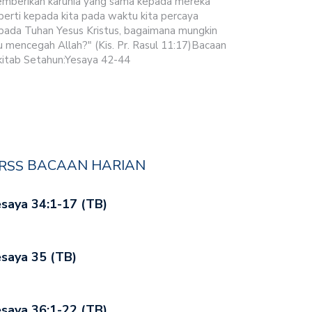
mberikan karunia yang sama kepada mereka
perti kepada kita pada waktu kita percaya
pada Tuhan Yesus Kristus, bagaimana mungkin
u mencegah Allah?" (Kis. Pr. Rasul 11:17)Bacaan
kitab Setahun:Yesaya 42-44
BACAAN HARIAN
saya 34:1-17 (TB)
saya 35 (TB)
saya 36:1-22 (TB)