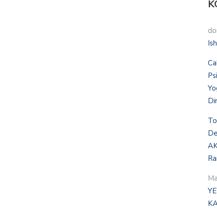
K
do
Is
Ca
Ps
Yo
Di
To
De
AK
Ra
Ma
YE
KA