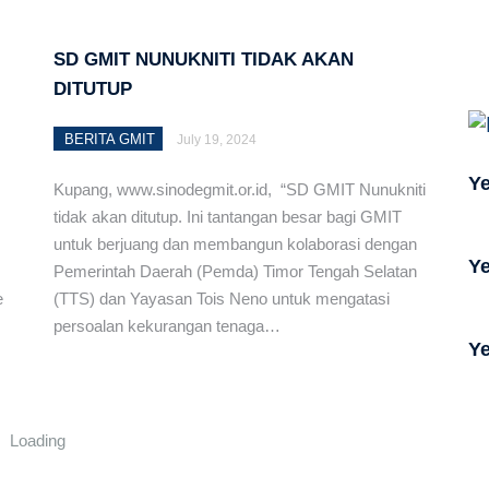
SD GMIT NUNUKNITI TIDAK AKAN
 Usaha Jemaat, Sinode GMIT Gelar Pelatihan
DITUTUP
an Pengelolaan Aset di Amarasi Timur
BERITA GMIT
July 19, 2024
n Tahun 2026
Ye
Kupang, www.sinodegmit.or.id, “SD GMIT Nunukniti
 Bangsa” (Nehemia 1:1-11) – Pdt. Apliana Boboy-
tidak akan ditutup. Ini tantangan besar bagi GMIT
untuk berjuang dan membangun kolaborasi dengan
Ye
Pemerintah Daerah (Pemda) Timor Tengah Selatan
s Sinode GMIT Resmikan Pemandirian Jemaat Kefas Kaipera
e
(TTS) dan Yayasan Tois Neno untuk mengatasi
persoalan kekurangan tenaga…
Ye
Loading