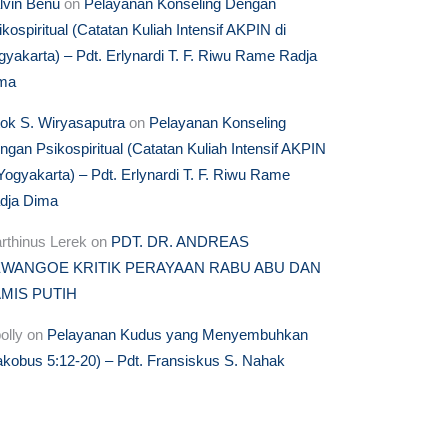
lvin Benu
on
Pelayanan Konseling Dengan
ikospiritual (Catatan Kuliah Intensif AKPIN di
gyakarta) – Pdt. Erlynardi T. F. Riwu Rame Radja
ma
tok S. Wiryasaputra
on
Pelayanan Konseling
ngan Psikospiritual (Catatan Kuliah Intensif AKPIN
 Yogyakarta) – Pdt. Erlynardi T. F. Riwu Rame
dja Dima
rthinus Lerek
on
PDT. DR. ANDREAS
WANGOE KRITIK PERAYAAN RABU ABU DAN
MIS PUTIH
olly
on
Pelayanan Kudus yang Menyembuhkan
akobus 5:12-20) – Pdt. Fransiskus S. Nahak