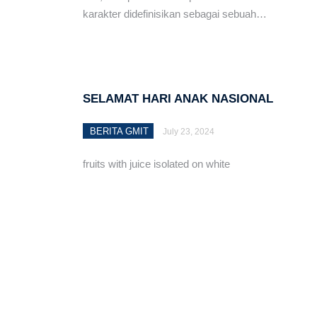
karakter didefinisikan sebagai sebuah…
UBB-GMIT Luncurkan Bu
Warga Tasilo Tinggal di
Siswa SMA Kristen 1 Soe
SELAMAT HARI ANAK NASIONAL
ke Tingkat Nasional
BERITA GMIT
July 23, 2024
MENJAGA API INJIL, 
fruits with juice isolated on white
Majelis Sinode GMIT Re
Majelis Sinode GMIT Gel
Kupang
Resmi Mandiri, GMIT Je
Gereja dan Perhadapan
Tuduhan Penutupan Iriga