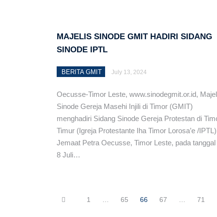
MAJELIS SINODE GMIT HADIRI SIDANG
SINODE IPTL
BERITA GMIT
July 13, 2024
Oecusse-Timor Leste, www.sinodegmit.or.id, Majel
Sinode Gereja Masehi Injili di Timor (GMIT)
menghadiri Sidang Sinode Gereja Protestan di Tim
Timur (Igreja Protestante Iha Timor Lorosa’e /IPTL)
Jemaat Petra Oecusse, Timor Leste, pada tanggal
8 Juli…
1
…
65
66
67
…
71