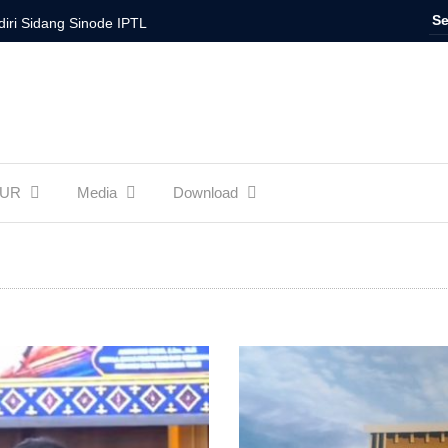
iri Sidang Sinode IPTL
inode GMIT Periode 2024-2027 Telah Terbentuk
node GMIT Harus Menyentuh Isu-isu Sosial
. E. F. H. Tahey-Biaf, sekaligus Syukur HUT Jemaat
TUR
Media
Download
apak Sinode GMIT Gelar Pawai-Memaknai Nilai
atah Kalabahi Sambut Peserta Muspel Kaum Bapak
s dan Sit Knino Bahasa Amanatun
amu-Be on Fire for Christ