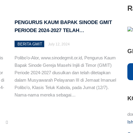
R
PENGURUS KAUM BAPAK SINODE GMIT
PERIODE 2024-2027 TELAH…
BERITA GMIT
July 12, 2024
G
is
Polibo’o-Alor, www.sinodegmit.or.id, Pengurus Kaum
Bapak Sinode Gereja Masehi Injili di Timor (GMIT)
or
Periode 2024-2027 diusulkan dan telah ditetapkan
 di
dalam Musyawarah Pelayanan III di Jemaat Imanuel
 4-
Polibo’o, Klasis Teluk Kabola, pada Jumat (12/7).
Nama-nama mereka sebagai…
K
do
Is