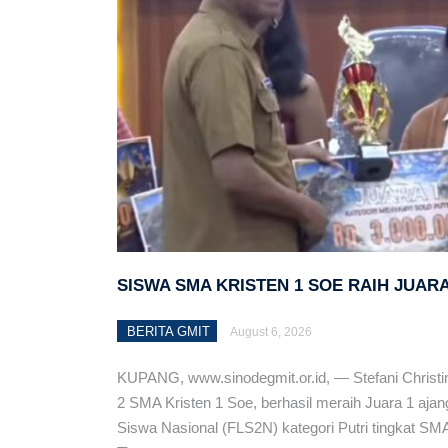
Kebijaksanaan Berbuah K
Muspel Pendeta Teritor
Kapasitas Pelayan
Bahan Bulan Pendidika
Pdt. Wenny Yapusair Dj
Diskusi Bulanan Rumah 
Berteologi dalam Kontek
SISWA SMA KRISTEN 1 SOE RAIH JUAR
Turut Berdukacita: Pdt.
BERITA GMIT
August 6, 2026
Pemuda Sinode GMIT Ge
KUPANG, www.sinodegmit.or.id, — Stefani Christin
GMIT dan UNICEF Tanda
2 SMA Kristen 1 Soe, berhasil meraih Juara 1 aja
NTT
Siswa Nasional (FLS2N) kategori Putri tingkat SM