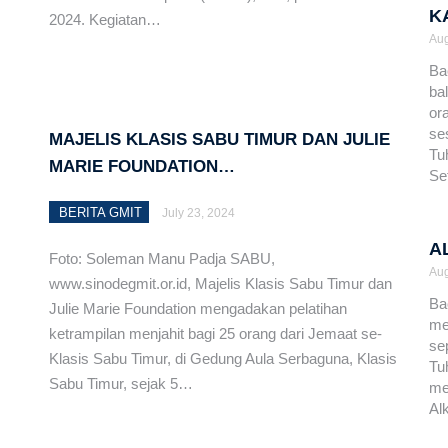
K
2024. Kegiatan…
ku Cerita Yusuf dalam Bahasa Dengka
Aug
Ba
 Tanah Milik Sinode GMIT
ba
or
 Raih Juara 1 FLS2N Tingkat Provinsi NTT, Siap Melaju
se
MAJELIS KLASIS SABU TIMUR DAN JULIE
Tu
MARIE FOUNDATION…
Se
MERAWAT TUBUH KRISTUS
BERITA GMIT
July 23, 2024
A
smikan Gedung Gereja Imanuel Siuf, Amarasi Timur
Foto: Soleman Manu Padja SABU,
Aug
www.sinodegmit.or.id, Majelis Klasis Sabu Timur dan
ar Rakor Evaluasi Pelayanan Semester I Tahun 2026 di
Ba
Julie Marie Foundation mengadakan pelatihan
me
ketrampilan menjahit bagi 25 orang dari Jemaat se-
se
Klasis Sabu Timur, di Gedung Aula Serbaguna, Klasis
maat Kharisma Penfui Gelar Pentahbisan Gedung
Tu
Sabu Timur, sejak 5…
me
 Pendeta
Al
si Dinilai Sepihak, Sinode GMIT Lapor ke Lurah