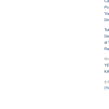
Ca
Ps
Yo
Di
To
De
di
Ra
Ma
YE
KA
g p
(Y