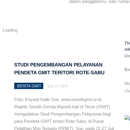
dalam panggilanmu, satu Tuha
am Program Pemberdayaan Ekonomi Pemerintah
omi Klasis Amanuban Tengah Utara
Loading
untuk Lahan Pertanian Terintegrasi
Th
ad
Mari Berdiakonia untuk Bangun Sekolah GMIT
Un
STUDI PENGEMBANGAN PELAYANAN
ada Anak-anak di LPKA Klas 1 Kupang
Er
PENDETA GMIT TERITORI ROTE-SABU
Nalle dan Perhadapan Pdt. Fedriana Manafe
Ma
BERITA GMIT
July 24, 2024
ch
 (Mazmur 145:1-21)- Pdt. Melkisedek Sni’ut
Foto: Eriyanti Nalle Soe, www.sinodegmit.or.id,
i Osiloa-Menuju Pertanian Terintegrasi
Majelis Sinode Gereja Masehi Injili di Timor (GMIT)
mengadakan Studi Pengembangan Pelayanan bagi
im Pelayanan Perkuat Kinerja BPP Sinode dan UPP
para Pendeta GMIT teritori Rote-Sabu, di Pusat
Pelatihan Misi Terpadu (PPMT), Soe, pada 22-27 Juli