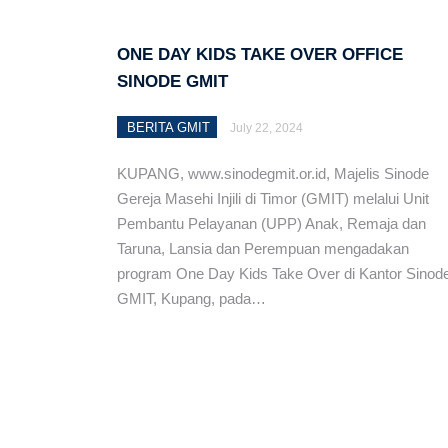
Naibonat
ONE DAY KIDS TAKE OVER OFFICE
Tingkatkan Kemandirian
SINODE GMIT
Pemberdayaan Ekonomi d
BERITA GMIT
July 22, 2024
Bahan Bulan Kebangsaa
KUPANG, www.sinodegmit.or.id, Majelis Sinode
“Berdoa & Berbakti bagi
Gereja Masehi Injili di Timor (GMIT) melalui Unit
Kalegotana
Pembantu Pelayanan (UPP) Anak, Remaja dan
Taruna, Lansia dan Perempuan mengadakan
Genap 68 Tahun, Majeli
program One Day Kids Take Over di Kantor Sinod
di Alor Timur
GMIT, Kupang, pada…