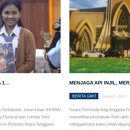
eadilan (1 Raja-raja 3:16-28) – Pdt. Melky J. Ulu
i Rote Ndao: Membangun Sinergi dan Memperkuat
n GMIT 2024
ahimo- Maahuri Tutup Usia
Bersama: Merespons <i>Climate Change </i>‘Spirit
s Perubahan Iklim
A 1…
MENJAGA API INJIL, ME
 Wenny Y. Maahury
BERITA GMIT
August 5, 2026
lar Muspel
 Nubatonis, siswi kelas XII MIA
Suara Gembala bagi Anggota Gere
 tangani Kerja sama untuk Pemenuhan Hak Anak di
ng Festival dan Lomba Seni
memelihara kesatuan Roh oleh i
A se-Provinsi Nusa Tenggara
sebagaimana kamu telah dipang