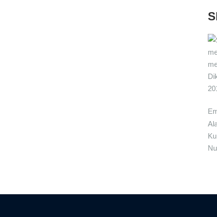
S
me
me
Di
20
Em
Al
Ku
Nu