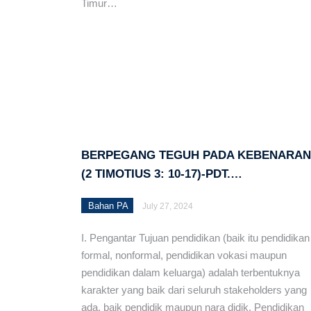
Timur…
Intervensi Gereja dal
Kabupaten Alor
Pemetaan Potensi Ekon
Tanah Loli Mulai Diolah 
Selamat Hari Idul Adha
BERPEGANG TEGUH PADA KEBENARAN
Pendampingan GMIT kep
(2 TIMOTIUS 3: 10-17)-PDT.…
Emeritasi Pdt. Elyanor 
Bahan PA
July 27, 2024
Tidak Membedakan Orang
I. Pengantar Tujuan pendidikan (baik itu pendidikan
HUT ke-15 Jemaat Calvar
formal, nonformal, pendidikan vokasi maupun
pendidikan dalam keluarga) adalah terbentuknya
Satuan Pelayanan dan T
karakter yang baik dari seluruh stakeholders yang
Majelis Sinode
ada, baik pendidik maupun nara didik. Pendidikan