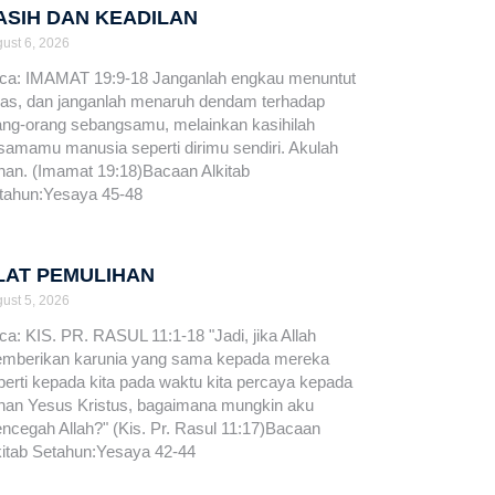
ASIH DAN KEADILAN
ust 6, 2026
ca: IMAMAT 19:9-18 Janganlah engkau menuntut
las, dan janganlah menaruh dendam terhadap
ang-orang sebangsamu, melainkan kasihilah
samamu manusia seperti dirimu sendiri. Akulah
han. (Imamat 19:18)Bacaan Alkitab
tahun:Yesaya 45-48
LAT PEMULIHAN
ust 5, 2026
ca: KIS. PR. RASUL 11:1-18 "Jadi, jika Allah
mberikan karunia yang sama kepada mereka
perti kepada kita pada waktu kita percaya kepada
han Yesus Kristus, bagaimana mungkin aku
ncegah Allah?" (Kis. Pr. Rasul 11:17)Bacaan
kitab Setahun:Yesaya 42-44