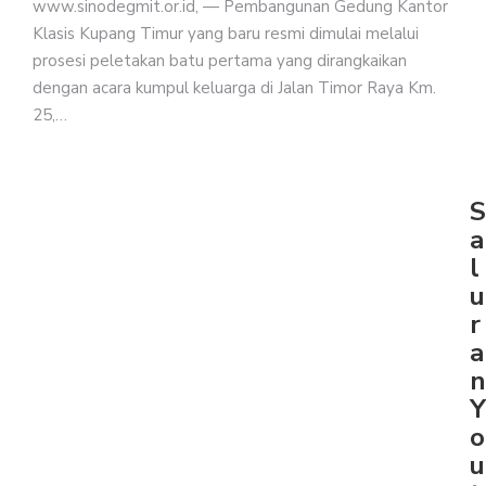
www.sinodegmit.or.id, — Pembangunan Gedung Kantor
Klasis Kupang Timur yang baru resmi dimulai melalui
prosesi peletakan batu pertama yang dirangkaikan
dengan acara kumpul keluarga di Jalan Timor Raya Km.
25,…
S
a
l
u
r
a
n
Y
o
u