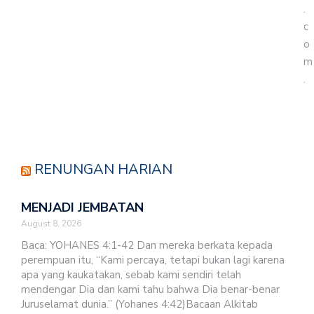
.
c
o
m
.
RENUNGAN HARIAN
MENJADI JEMBATAN
August 8, 2026
Baca: YOHANES 4:1-42 Dan mereka berkata kepada
perempuan itu, “Kami percaya, tetapi bukan lagi karena
apa yang kaukatakan, sebab kami sendiri telah
mendengar Dia dan kami tahu bahwa Dia benar-benar
Juruselamat dunia.” (Yohanes 4:42)Bacaan Alkitab