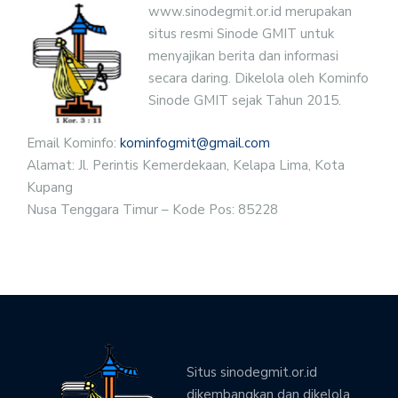
www.sinodegmit.or.id merupakan
situs resmi Sinode GMIT untuk
menyajikan berita dan informasi
secara daring. Dikelola oleh Kominfo
Sinode GMIT sejak Tahun 2015.
Email Kominfo:
kominfogmit@gmail.com
Alamat: Jl. Perintis Kemerdekaan, Kelapa Lima, Kota
Kupang
Nusa Tenggara Timur – Kode Pos: 85228
Situs sinodegmit.or.id
dikembangkan dan dikelola