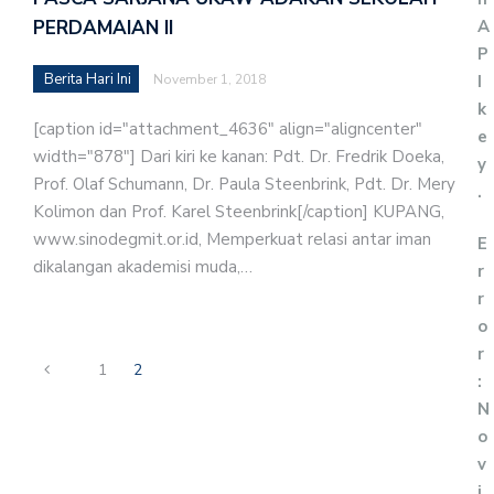
A
PERDAMAIAN II
P
Berita Hari Ini
I
November 1, 2018
k
[caption id="attachment_4636" align="aligncenter"
e
width="878"] Dari kiri ke kanan: Pdt. Dr. Fredrik Doeka,
y
Prof. Olaf Schumann, Dr. Paula Steenbrink, Pdt. Dr. Mery
.
Kolimon dan Prof. Karel Steenbrink[/caption] KUPANG,
www.sinodegmit.or.id, Memperkuat relasi antar iman
E
dikalangan akademisi muda,…
r
r
o
r
1
2
:
N
o
v
i