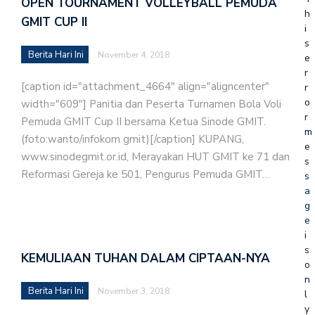
OPEN TOURNAMENT VOLLEYBALL PEMUDA
h
GMIT CUP II
i
s
Berita Hari Ini
November 4, 2018
e
r
[caption id="attachment_4664" align="aligncenter"
r
o
width="609"] Panitia dan Peserta Turnamen Bola Voli
r
Pemuda GMIT Cup II bersama Ketua Sinode GMIT.
m
(foto:wanto/infokom gmit)[/caption] KUPANG,
e
www.sinodegmit.or.id, Merayakan HUT GMIT ke 71 dan
s
Reformasi Gereja ke 501, Pengurus Pemuda GMIT…
s
a
g
e
i
s
KEMULIAAN TUHAN DALAM CIPTAAN-NYA
o
n
Berita Hari Ini
November 3, 2018
l
y