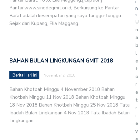
i
Pantar.www.sinodegmit.or.id, Berkunjung ke Pantar
n
s
Barat adalah kesempatan yang saya tunggu-tunggu.
U
Sejak dari Kupang, Elia Maggang…
n
a
b
l
BAHAN BULAN LINGKUNGAN GMIT 2018
e
t
Berita Hari Ini
November 2, 2018
o
r
Bahan Khotbah Minggu 4 November 2018 Bahan
e
Khotbah Minggu 11 Nov 2018 Bahan Khotbah Minggu
t
18 Nov 2018 Bahan Khotbah Minggu 25 Nov 2018 Tata
r
Ibadah Bulan Lingkungan 4 Nov 2018 Tata Ibadah Bulan
i
Lingkungan…
e
v
e