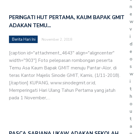
n
e
PERINGATI HUT PERTAMA, KAUM BAPAK GMIT
w
ADAKAN TEMU…
v
i
Berita Hari Ini
November 2, 2018
d
e
[caption id="attachment_4643" align="aligncenter"
o
width="903"] Foto pelepasan rombongan peserta
s
Temu Asa Kaum Bapak GMIT menuju Pantar-Alor, di
w
teras Kantor Majelis Sinode GMIT, Kamis, (1/11-2018).
i
[/caption] KUPANG, www.sinodegmit.or.id,
t
Memperingati Hari Ulang Tahun Pertama yang jatuh
h
pada 1 November,…
o
u
t
a
PASCA SARJANA UKAW ADAKAN SEKOLAH
n