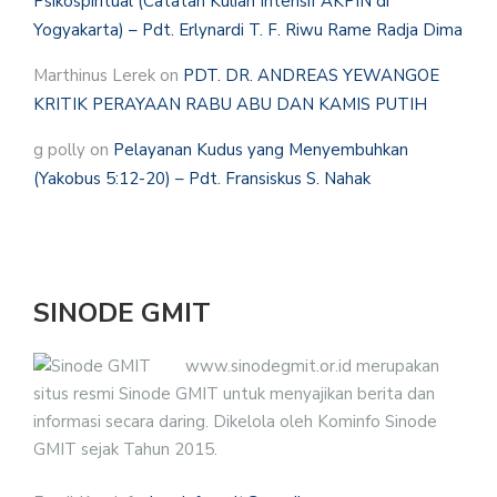
Psikospiritual (Catatan Kuliah Intensif AKPIN di
Yogyakarta) – Pdt. Erlynardi T. F. Riwu Rame Radja Dima
Marthinus Lerek
on
PDT. DR. ANDREAS YEWANGOE
KRITIK PERAYAAN RABU ABU DAN KAMIS PUTIH
g polly
on
Pelayanan Kudus yang Menyembuhkan
(Yakobus 5:12-20) – Pdt. Fransiskus S. Nahak
SINODE GMIT
www.sinodegmit.or.id merupakan
situs resmi Sinode GMIT untuk menyajikan berita dan
informasi secara daring. Dikelola oleh Kominfo Sinode
GMIT sejak Tahun 2015.