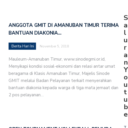
S
a
ANGGOTA GMIT DI AMANUBAN TIMUR TERIMA
l
BANTUAN DIAKONIA…
u
r
Berita Hari Ini
November 5, 2018
a
Mauleum-Amanuban Timur, www.sinodegmi.or.id,
n
Menyikapi kondisi sosial-ekonomi dan relasi antar umat
Y
beragama di Klasis Amanuban Timur, Majelis Sinode
o
GMIT melalui Badan Pelayanan terkait menyerahkan
u
bantuan diakonia kepada warga di tiga mata jemaat dan
t
2 pos pelayanan…
u
b
e
T