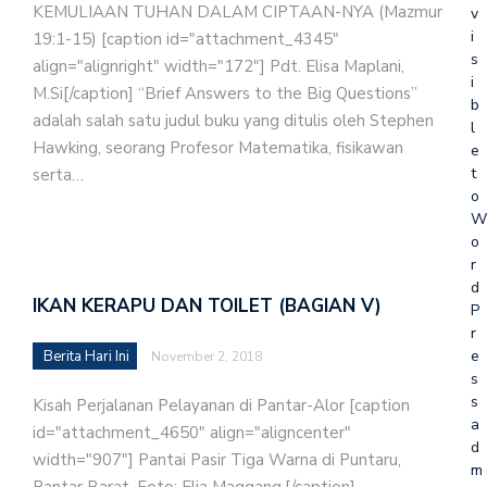
KEMULIAAN TUHAN DALAM CIPTAAN-NYA (Mazmur
v
i
19:1-15) [caption id="attachment_4345"
s
align="alignright" width="172"] Pdt. Elisa Maplani,
i
M.Si[/caption] “Brief Answers to the Big Questions”
b
adalah salah satu judul buku yang ditulis oleh Stephen
l
Hawking, seorang Profesor Matematika, fisikawan
e
t
serta…
o
W
o
r
d
IKAN KERAPU DAN TOILET (BAGIAN V)
P
r
e
Berita Hari Ini
November 2, 2018
s
s
Kisah Perjalanan Pelayanan di Pantar-Alor [caption
a
id="attachment_4650" align="aligncenter"
d
width="907"] Pantai Pasir Tiga Warna di Puntaru,
m
Pantar Barat. Foto: Elia Maggang.[/caption]