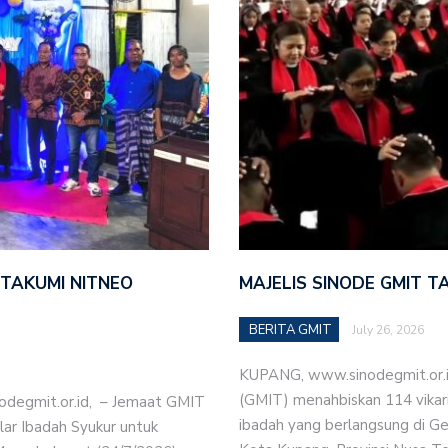
ITAKUMI NITNEO
MAJELIS SINODE GMIT T
BERITA GMIT
July 26, 2026
KUPANG, www.sinodegmit.or.id,
(GMIT) menahbiskan 114 vikari
degmit.or.id, – Jemaat GMIT
ibadah yang berlangsung di Ge
lar Ibadah Syukur untuk