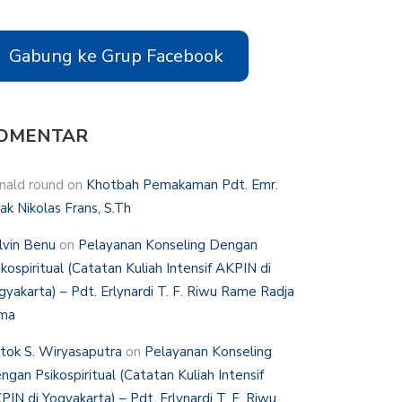
Gabung ke Grup Facebook
OMENTAR
nald round
on
Khotbah Pemakaman Pdt. Emr.
hak Nikolas Frans, S.Th
lvin Benu
on
Pelayanan Konseling Dengan
ikospiritual (Catatan Kuliah Intensif AKPIN di
gyakarta) – Pdt. Erlynardi T. F. Riwu Rame Radja
ma
tok S. Wiryasaputra
on
Pelayanan Konseling
ngan Psikospiritual (Catatan Kuliah Intensif
PIN di Yogyakarta) – Pdt. Erlynardi T. F. Riwu