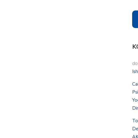
K
do
Is
Ca
Ps
Yo
Di
To
De
AK