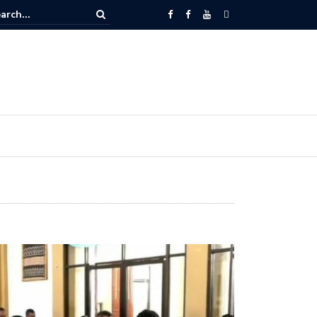
Kaum Bapak Sinode GMIT Harus Menyentuh Isu-isu Sosial