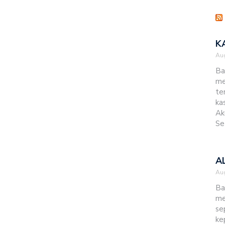
K
Aug
Ba
me
te
ka
Ak
Se
A
Aug
Ba
me
se
ke