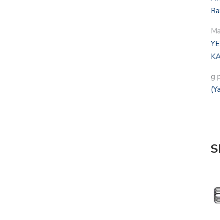
Ra
Ma
YE
KA
g 
(Y
S