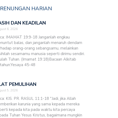
RENUNGAN HARIAN
ASIH DAN KEADILAN
ust 6, 2026
ca: IMAMAT 19:9-18 Janganlah engkau
nuntut balas, dan janganlah menaruh dendam
rhadap orang-orang sebangsamu, melainkan
sihilah sesamamu manusia seperti dirimu sendiri.
ulah Tuhan. (Imamat 19:18)Bacaan Alkitab
tahun:Yesaya 45-48
LAT PEMULIHAN
ust 5, 2026
ca: KIS. PR. RASUL 11:1-18 "Jadi, jika Allah
mberikan karunia yang sama kepada mereka
perti kepada kita pada waktu kita percaya
pada Tuhan Yesus Kristus, bagaimana mungkin