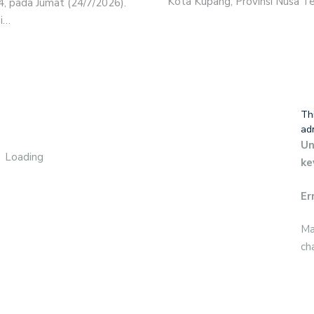
Kota Kupang, Provinsi Nusa 
, pada Jumat (24/7/2026).
si…
Th
ad
Un
Loading
ke
Er
Ma
ch