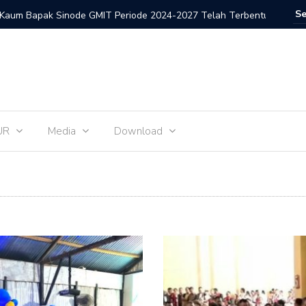
inode GMIT Periode 2024-2027 Telah Terbentuk
Gerakan 
UR
Media
Download