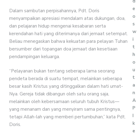
d
e
Dalam sambutan perpisahannya, Pdt. Doris
o
menyampaikan apresiasi mendalam atas dukungan, doa,
s
dan pelajaran hidup mengenai kesabaran serta
w
kerendahan hati yang diterimanya dari jemaat setempat.
i
Beliau menegaskan bahwa kekuatan para pelayan Tuhan
t
bersumber dari topangan doa jemaat dan kesetiaan
h
pendampingan keluarga.
o
u
“Pelayanan bukan tentang seberapa lama seorang
t
pendeta berada di suatu tempat, melainkan seberapa
a
besar kasih Kristus yang ditinggalkan dalam hati umat-
n
Nya. Gereja tidak dibangun oleh satu orang saja,
A
melainkan oleh kebersamaan seluruh tubuh Kristus—
P
yang menanam dan yang menyiram sama pentingnya,
I
tetapi Allah-lah yang memberi pertumbuhan,” kata Pdt.
k
Doris.
e