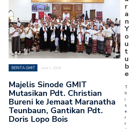
r
a
n
Y
o
u
t
u
b
BERITA GMIT
June 1, 2026
e
Majelis Sinode GMIT
T
Mutasikan Pdt. Christian
h
i
Bureni ke Jemaat Maranatha
s
Teunbaun, Gantikan Pdt.
e
Doris Lopo Bois
r
r