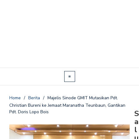
Home
/
Berita
/
Majelis Sinode GMIT Mutasikan Pdt.
Christian Bureni ke Jemaat Maranatha Teunbaun, Gantikan
S
Pdt. Doris Lopo Bois
a
l
u