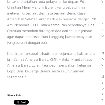
y
Untuk melanjutkan roda pelayanan ke depan, Pdt.
.
Christian Meny Hendrik Bureni, yang sebelumnya
melayani di Jemaat Bermata Jemaat Bena, Klasis
E
Amanuban Selatan, akan bertugas bersama dengan Pdt
r
Arni Nenobais – Liu. Dalam sambutan perdananya, Pdt.
r
Christian memohon dukungan doa dari seluruh jemaat
o
agar dapat melaksanakan tanggung jawab pelayanan
r
yang baru ini dengan baik.
:
N
Kebaktian tersebut dihadiri oleh sejumlah pihak, antara
o
lain Camat Amarasi Barat, KMK Malaka, Majelis Klasis
v
Amarasi Barat, Lurah Teunbaun, perwakilan keluarga
i
Lopo Bois, keluarga Bureni, serta seluruh jemaat
d
setempat. *
e
o
s
Share this:
f