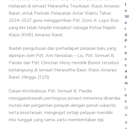
t
melayani di Jemaat Maranatha Teunbaun, Klasis Amarasi
o
Barat, untuk Periode Pelayanan Antar Waktu Tahun
W
2024–2027 guna menggantikan Pdt. Doris A. Lopo Bois
o
yang kini telah terpilih menjabat sebagai Ketua Majelis
r
d
Klasis (KMK) Amarasi Barat.
P
r
Ibadah pengutusan dan perhadapan pelayan baru yang
e
dipimpin oleh Pdt. Arni Nenobais – Liu, Pdt. Semuel B.
s
Pandie dan Pdt. Christian Meny Hendrik Bureni tersebut
s
berlangsung di Jemaat Maranatha Baun, Klasis Amarasi
a
d
Barat, Minggu (31/5).
m
i
Dalam khotbahnya, Pdt. Semuel B. Pandie
n
menggarisbawahi pentingnya jemaat menerima dinamika
s
mutasi dan pergantian pelayan dengan penuh sukacita
U
serta kesetaraan, mengingat setiap pelayan memiliki
n
misi tunggal yang sama, yaitu memberitakan Injil.
a