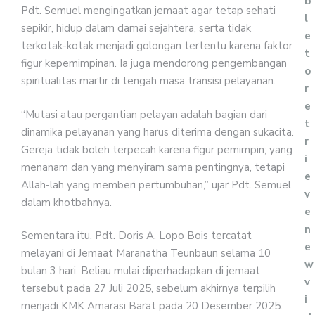
b
Pdt. Semuel mengingatkan jemaat agar tetap sehati
l
sepikir, hidup dalam damai sejahtera, serta tidak
e
terkotak-kotak menjadi golongan tertentu karena faktor
t
figur kepemimpinan. Ia juga mendorong pengembangan
o
spiritualitas martir di tengah masa transisi pelayanan.
r
e
“Mutasi atau pergantian pelayan adalah bagian dari
t
dinamika pelayanan yang harus diterima dengan sukacita.
r
Gereja tidak boleh terpecah karena figur pemimpin; yang
i
menanam dan yang menyiram sama pentingnya, tetapi
e
Allah-lah yang memberi pertumbuhan,” ujar Pdt. Semuel
v
dalam khotbahnya.
e
n
Sementara itu, Pdt. Doris A. Lopo Bois tercatat
e
melayani di Jemaat Maranatha Teunbaun selama 10
w
bulan 3 hari. Beliau mulai diperhadapkan di jemaat
v
tersebut pada 27 Juli 2025, sebelum akhirnya terpilih
i
menjadi KMK Amarasi Barat pada 20 Desember 2025.