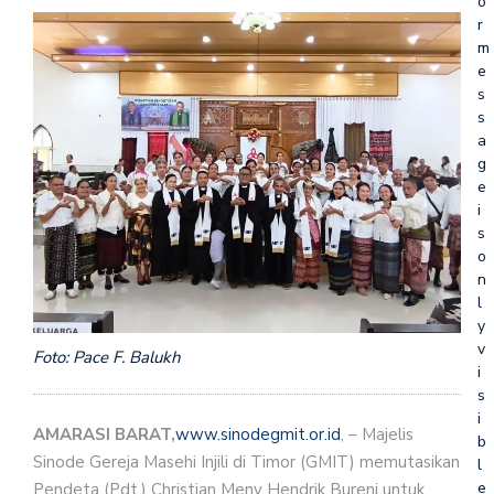
o
r
m
e
s
s
a
g
e
i
s
o
n
l
y
v
Foto: Pace F. Balukh
i
s
i
AMARASI BARAT,
www.sinodegmit.or.id
, – Majelis
b
Sinode Gereja Masehi Injili di Timor (GMIT) memutasikan
l
e
Pendeta (Pdt.) Christian Meny Hendrik Bureni untuk