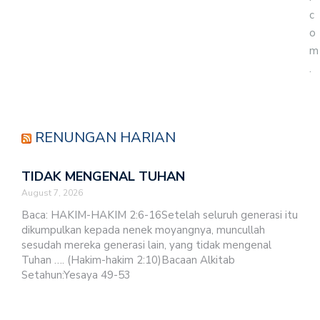
c
o
m
.
RENUNGAN HARIAN
TIDAK MENGENAL TUHAN
August 7, 2026
Baca: HAKIM-HAKIM 2:6-16Setelah seluruh generasi itu
dikumpulkan kepada nenek moyangnya, muncullah
sesudah mereka generasi lain, yang tidak mengenal
Tuhan …. (Hakim-hakim 2:10)Bacaan Alkitab
Setahun:Yesaya 49-53