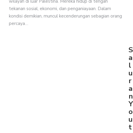
wilayah di luar Palestina. Mereka hidup di tengah
tekanan sosial, ekonomi, dan penganiayaan. Dalam
kondisi demikian, muncul kecenderungan sebagian orang
percaya…
S
a
l
u
r
a
n
Y
o
u
t