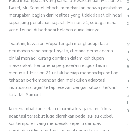
Pada kesempatan yang sama, perwakilan dari Mission 21
o
Basel, Mr. Samuel Inbach, menekankan bahwa perubahan
u
merupakan bagian dari realitas yang tidak dapat dihindari
n
sepanjang perjalanan sejarah Mission 21, sebagaimana
d
yang terjadi di berbagai belahan dunia lainnya.
.
“Saat ini, kawasan Eropa tengah menghadapi fase
M
perubahan yang sangat nyata, di mana peran agama
a
dinilai menjadi kurang dominan dalam kehidupan
k
masyarakat. Fenomena pergeseran religiositas ini
e
menuntut Mission 21 untuk bersiap menghadapi setiap
s
tahapan perkembangan dan melakukan adaptasi
u
institusional agar tetap relevan dengan situasi terkini,”
r
kata Mr. Samuel.
e
t
Ia menambahkan, selain dinamika keagamaan, fokus
h
adaptasi tersebut juga diarahkan pada isu-isu global
i
kontemporer yang mendesak, seperti dampak
s
perubahan iklim dan tantangan ekonomi baru yang