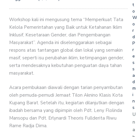
t
o
W
Workshop kali ini mengusung tema “Memperkuat Tata
o
Kelola Pemerintahan yang Baik untuk Ketahanan Iklim
r
Inklusif, Kesetaraan Gender, dan Pengembangan
d
Masyarakat”. Agenda ini diselenggarakan sebagai
P
r
respons atas tantangan global dan lokal yang semakin
e
masif, seperti isu perubahan iklim, ketimpangan gender,
s
serta mendesaknya kebutuhan penguatan daya tahan
s
masyarakat.
a
d
Acara pembukaan diawali dengan tarian penyambutan
m
i
oleh pemuda-pemudi Jemaat Tilon Aknino Klasis Kota
n
Kupang Barat. Setelah itu, kegiatan dilanjutkan dengan
s
ibadah bersama yang dipimpin oleh Pdt. Leny Flolinda
U
Mansopu dan Pdt. Erlynardi Theoris Fullderita Riwu
n
Rame Radja Dima.
a