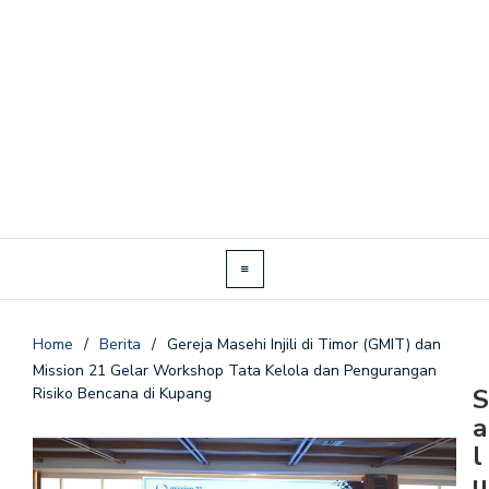
Home
/
Berita
/
Gereja Masehi Injili di Timor (GMIT) dan
Mission 21 Gelar Workshop Tata Kelola dan Pengurangan
S
Risiko Bencana di Kupang
a
l
u