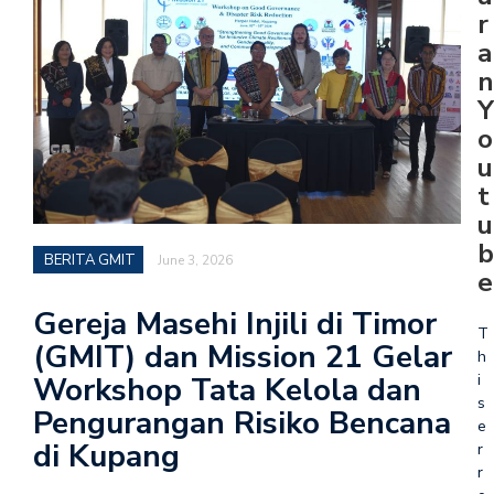
r
a
n
Y
o
u
t
u
b
BERITA GMIT
June 3, 2026
e
Gereja Masehi Injili di Timor
T
(GMIT) dan Mission 21 Gelar
h
i
Workshop Tata Kelola dan
s
Pengurangan Risiko Bencana
e
di Kupang
r
r