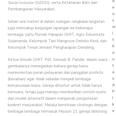
d
Social Inclusion
(GEDSI), serta Ketahanan Iklim dan
e
Pembangunan Masyarakat.
o
s
Selain sesi materi di dalam ruangan, rangkaian kegiatan
w
juga mencakup kunjungan lapangan ke beberapa
i
lembaga, yaitu Rumah Harapan GMIT, Agro Eduwisata
t
Sulamanda, Kelompok Tani Mangrove Oebelo Kecil, dan
h
Kelompok Tenun Jemaat Pengharapan Dendeng.
o
u
Ketua Sinode GMIT, Pdt. Semuel B. Pandie, dalam suara
t
gembalanya menegaskan bahwa gereja harus
a
mereorientasi peran pelayanan dan panggilan profetis
n
(kenabian) agar tidak sekadar menjadi lembaga
A
kemanusiaan biasa. Gereja dituntut untuk tidak hanya
P
bersuara, tetapi juga mampu memberikan contoh nyata
I
dan model alternatif dalam menjawab pergumulan
k
konkret masyarakat. Melalui kemitraan strategis dengan
e
berbagai lembaga termasuk Mission 21, gereja didorong