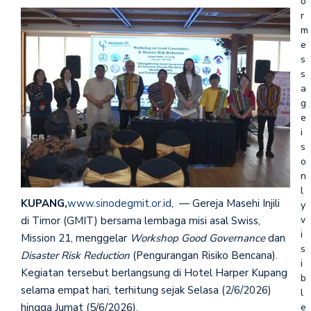
o
r
m
e
s
s
a
g
e
i
s
o
n
l
KUPANG,
www.sinodegmit.or.id
, — Gereja Masehi Injili
y
v
di Timor (GMIT) bersama lembaga misi asal Swiss,
i
Mission 21, menggelar
Workshop Good Governance
dan
s
Disaster Risk Reduction
(Pengurangan Risiko Bencana).
i
Kegiatan tersebut berlangsung di Hotel Harper Kupang
b
selama empat hari, terhitung sejak Selasa (2/6/2026)
l
e
hingga Jumat (5/6/2026).