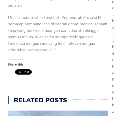
n
berjalan.
d
t
Melalui pendekatan tersebut, Pemerintah Provinsi NTT
h
berharap pembangunan di daerah dapat menjadi sebuah
a
kerja yang berkesinambungan dan adaptif, sehingga
t
mampu melanjutkan serta memperbaiki gagasan
t
terdahulu dengan cara yang lebih relevan dengan
h
kebutuhan zaman saat ini. *
e
c
Share this:
h
a
n
n
e
l
RELATED POSTS
h
a