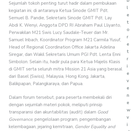
b
Sejumlah tokoh penting turut hadir dalam pembukaan
l
kegiatan ini, di antaranya Ketua Sinode GMIT Pdt.
e
Semuel B. Pandie, Sekretaris Sinode GMIT Pdt. Lay
t
Abdi K. Wenyi, Anggota DPD RI Abraham Paul Lliyanto,
o
Perwakilan M21 Swis Lucy Saudale-Teuer dan Mr.
r
Samuel Inbach, Koordinator Program M21 Carmila Yusuf,
e
Head of Regional Coordination Office Jakarta Adelina
t
Siregar, dan Wakil Sekretaris Umum PGI Pdt. Lenta Enni
r
Simbolon. Selain itu, hadir pula para Ketua Majelis Klasis
i
di GMIT serta seluruh mitra Mission 21 Asia yang berasal
e
dari Basel (Swiss), Malaysia, Hong Kong, Jakarta,
v
Balikpapan, Palangkaraya, dan Papua.
e
n
Dalam forum tersebut, para peserta membekali diri
e
dengan sejumlah materi pokok, meliputi prinsip
w
transparansi dan akuntabilitas (audit) dalam
Good
v
Governance
, pengelolaan program, pengembangan
i
kelembagaan, jejaring kemitraan,
Gender Equality and