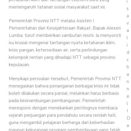
i
memengaruhi tatanan sosial masyarakat saat ini.
s
a
Pemerintah Provinsi NTT melalui Asisten I
v
Pemerintahan dan Kesejahteraan Rakyat, Bapak Alexon
a
Lumba, turut memberikan sambutan resmi. Ia menyoroti
l
isu krusial mengenai tantangan nyata ketahanan iklim,
i
krisis pangan, ketersediaan air, serta perlindungan
d
kelompok rentan yang dihadapi NTT sebagai provinsi
c
kepulauan.
h
a
Menyikapi persoalan tersebut, Pemerintah Provinsi NTT
n
menegaskan bahwa penanganan berbagai krisis ini tidak
n
boleh dilakukan secara parsial, melainkan harus berbasis
e
pada kesinambungan pembangunan. Pemerintah
l
merespons dengan menekankan pentingnya membaca
I
sejarah perjuangan para pendahulu secara rendah hati,
D
guna mengambil pelajaran berharga dari keberhasilan
a
maupun kekurangan program pemberdayaan yang telah