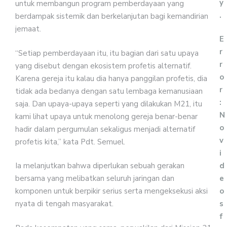
y
untuk membangun program pemberdayaan yang
.
berdampak sistemik dan berkelanjutan bagi kemandirian
jemaat.
E
r
“Setiap pemberdayaan itu, itu bagian dari satu upaya
r
yang disebut dengan ekosistem profetis alternatif.
o
Karena gereja itu kalau dia hanya panggilan profetis, dia
r
tidak ada bedanya dengan satu lembaga kemanusiaan
:
saja. Dan upaya-upaya seperti yang dilakukan M21, itu
N
kami lihat upaya untuk menolong gereja benar-benar
o
hadir dalam pergumulan sekaligus menjadi alternatif
v
profetis kita,” kata Pdt. Semuel.
i
d
Ia melanjutkan bahwa diperlukan sebuah gerakan
e
bersama yang melibatkan seluruh jaringan dan
o
komponen untuk berpikir serius serta mengeksekusi aksi
s
nyata di tengah masyarakat.
f