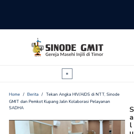
Home
/
Berita
/
Tekan Angka HIV/AIDS di NTT, Sinode
GMIT dan Pemkot Kupang Jalin Kolaborasi Pelayanan
S
SADHA
a
l
u