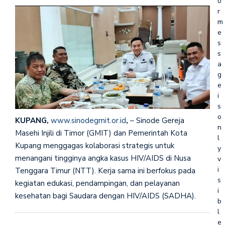
o
r
m
e
s
s
a
g
e
i
s
o
KUPANG,
www.sinodegmit.or.id
,
– Sinode Gereja
n
Masehi Injili di Timor (GMIT) dan Pemerintah Kota
l
Kupang menggagas kolaborasi strategis untuk
y
menangani tingginya angka kasus HIV/AIDS di Nusa
v
i
Tenggara Timur (NTT). Kerja sama ini berfokus pada
s
kegiatan edukasi, pendampingan, dan pelayanan
i
kesehatan bagi Saudara dengan HIV/AIDS (SADHA).
b
l
e