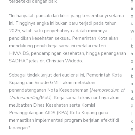
d
terdeteksi dengan baik.
e
“Ini hanyalah puncak dari krisis yang tersembunyi selama
o
ini. Tingginya angka ini bukan baru terjadi pada tahun
s
2025, salah satu penyebabnya adalah minimnya
w
pendidikan kesehatan seksual. Pemerintah Kota akan
i
mendukung penuh kerja sama ini melalui materi
t
HIV/AIDS, pendampingan kesehatan, hingga penanganan
h
SADHA,” jelas dr. Christian Widodo.
o
u
Sebagai tindak lanjut dari audiensi ini, Pemerintah Kota
t
Kupang dan Sinode GMIT akan melakukan
a
penandatanganan Nota Kesepahaman (
Memorandum of
n
Understanding
/MoU). Kerja sama teknis nantinya akan
A
melibatkan Dinas Kesehatan serta Komisi
P
Penanggulangan AIDS (KPA) Kota Kupang guna
I
memastikan implementasi program berjalan efektif di
k
lapangan.*
e