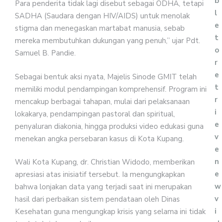
b
Para penderita tidak lagi disebut sebagai ODHA, tetapi
l
SADHA (Saudara dengan HIV/AIDS) untuk menolak
e
stigma dan menegaskan martabat manusia, sebab
t
mereka membutuhkan dukungan yang penuh,” ujar Pdt.
o
Samuel B. Pandie.
r
e
Sebagai bentuk aksi nyata, Majelis Sinode GMIT telah
t
memiliki modul pendampingan komprehensif. Program ini
r
mencakup berbagai tahapan, mulai dari pelaksanaan
i
lokakarya, pendampingan pastoral dan spiritual,
e
penyaluran diakonia, hingga produksi video edukasi guna
v
menekan angka persebaran kasus di Kota Kupang.
e
n
Wali Kota Kupang, dr. Christian Widodo, memberikan
e
apresiasi atas inisiatif tersebut. Ia mengungkapkan
w
bahwa lonjakan data yang terjadi saat ini merupakan
v
hasil dari perbaikan sistem pendataan oleh Dinas
i
Kesehatan guna mengungkap krisis yang selama ini tidak