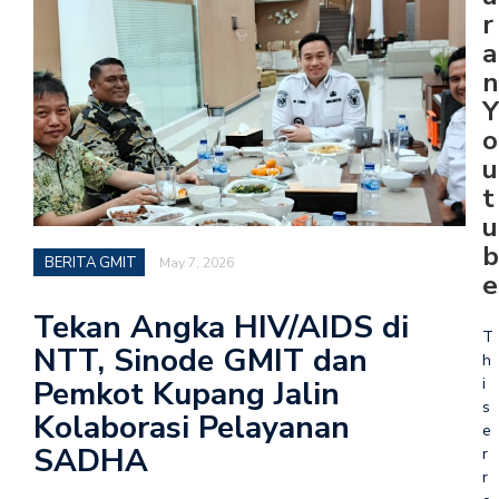
r
a
n
Y
o
u
t
u
b
BERITA GMIT
May 7, 2026
e
Tekan Angka HIV/AIDS di
T
NTT, Sinode GMIT dan
h
i
Pemkot Kupang Jalin
s
Kolaborasi Pelayanan
e
SADHA
r
r