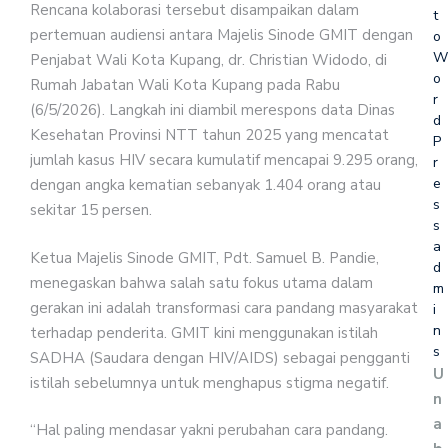
Rencana kolaborasi tersebut disampaikan dalam
t
pertemuan audiensi antara Majelis Sinode GMIT dengan
o
W
Penjabat Wali Kota Kupang, dr. Christian Widodo, di
o
Rumah Jabatan Wali Kota Kupang pada Rabu
r
(6/5/2026). Langkah ini diambil merespons data Dinas
d
Kesehatan Provinsi NTT tahun 2025 yang mencatat
P
jumlah kasus HIV secara kumulatif mencapai 9.295 orang,
r
e
dengan angka kematian sebanyak 1.404 orang atau
s
sekitar 15 persen.
s
a
Ketua Majelis Sinode GMIT, Pdt. Samuel B. Pandie,
d
menegaskan bahwa salah satu fokus utama dalam
m
gerakan ini adalah transformasi cara pandang masyarakat
i
n
terhadap penderita. GMIT kini menggunakan istilah
s
SADHA (Saudara dengan HIV/AIDS) sebagai pengganti
U
istilah sebelumnya untuk menghapus stigma negatif.
n
a
“Hal paling mendasar yakni perubahan cara pandang.