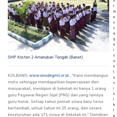
o
r
m
e
s
s
a
g
e
i
s
SMP Kristen 2 Amanuban Tengah (Banat)
o
n
l
KOLBANO,
www.sinodegmit.or.id
., “Kami membangun
y
mutu sehingga mendapatkan kepercayaan dari
v
i
masyarakat, meskipun di Sekolah ini hanya 1 orang
s
guru Pegawai Negeri Sipil (PNS) dan yang lainnya
i
guru honor. Setiap tahun jumlah siswa baru terus
b
bertambah, untuk tahun ini 25 orang, dan secara
l
keseluruhan ada 171 siswa di Sekolah ini.” Demikian
e