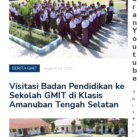
r
a
n
Y
o
u
t
u
b
BERITA GMIT
August 14, 2024
e
Visitasi Badan Pendidikan ke
T
Sekolah GMIT di Klasis
h
Amanuban Tengah Selatan
i
s
e
r
r