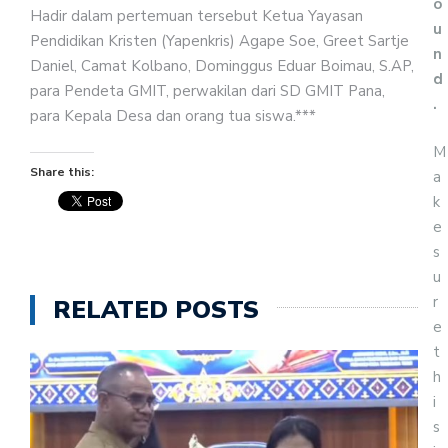
o
Hadir dalam pertemuan tersebut Ketua Yayasan
u
Pendidikan Kristen (Yapenkris) Agape Soe, Greet Sartje
n
Daniel, Camat Kolbano, Dominggus Eduar Boimau, S.AP,
d
para Pendeta GMIT, perwakilan dari SD GMIT Pana,
.
para Kepala Desa dan orang tua siswa.***
M
Share this:
a
k
e
s
u
r
RELATED POSTS
e
t
h
i
s