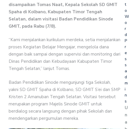
t
disampaikan Tomas Naat, Kepala Sekolah SD GMIT
o
Spaha di Kolbano, Kabupaten Timor Tengah
W
Selatan, dalam visitasi Badan Pendidikan Sinode
o
GMIT, pada Rabu (7/8).
r
d
“Kami menjalankan kurikulum merdeka, setia menjalankan
P
r
proses Kegiatan Belajar Mengajar, mengelola dana
e
dengan baik sampai dengan supervisi dan monitoring dari
s
Dinas Pendidikan dan Kebudayaan Kabupaten Timor
s
Tengah Selatan,” lanjut Tomas.
a
d
Badan Pendidikan Sinode mengunjungi tiga Sekolah,
m
i
yakni SD GMIT Spaha di Kolbano, SD GMIT S’ei dan SMP
n
Kristen 2 Amanuban Tengah Selatan. Visitasi tersebut
s
merupakan program Majelis Sinode GMIT untuk
U
berdialog secara langsung dengan pihak Sekolah dan
n
mendengarkan pergumulan mereka.
a