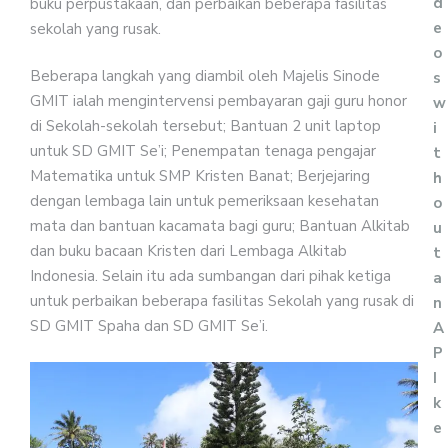
d
buku perpustakaan, dan perbaikan beberapa fasilitas
e
sekolah yang rusak.
o
Beberapa langkah yang diambil oleh Majelis Sinode
s
GMIT ialah mengintervensi pembayaran gaji guru honor
w
di Sekolah-sekolah tersebut; Bantuan 2 unit laptop
i
untuk SD GMIT Se’i; Penempatan tenaga pengajar
t
Matematika untuk SMP Kristen Banat; Berjejaring
h
dengan lembaga lain untuk pemeriksaan kesehatan
o
mata dan bantuan kacamata bagi guru; Bantuan Alkitab
u
dan buku bacaan Kristen dari Lembaga Alkitab
t
Indonesia. Selain itu ada sumbangan dari pihak ketiga
a
untuk perbaikan beberapa fasilitas Sekolah yang rusak di
n
SD GMIT Spaha dan SD GMIT Se’i.
A
P
I
k
e