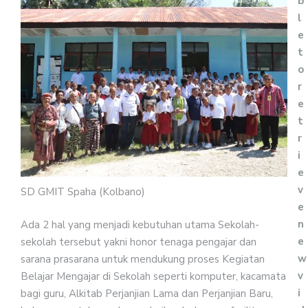
b
l
e
t
o
r
e
t
r
i
e
v
SD GMIT Spaha (Kolbano)
e
n
Ada 2 hal yang menjadi kebutuhan utama Sekolah-
e
sekolah tersebut yakni honor tenaga pengajar dan
w
sarana prasarana untuk mendukung proses Kegiatan
v
Belajar Mengajar di Sekolah seperti komputer, kacamata
i
bagi guru, Alkitab Perjanjian Lama dan Perjanjian Baru,