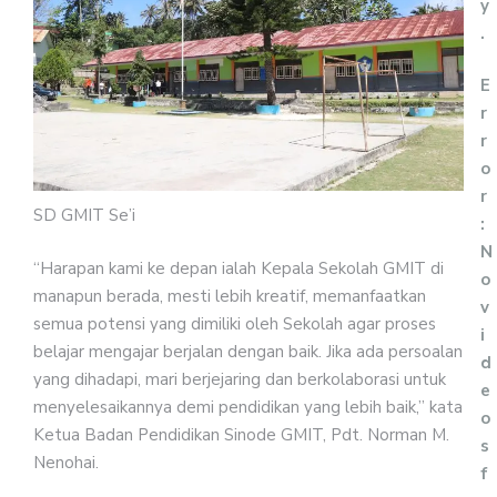
y
.
E
r
r
o
r
SD GMIT Se’i
:
N
“Harapan kami ke depan ialah Kepala Sekolah GMIT di
o
manapun berada, mesti lebih kreatif, memanfaatkan
v
semua potensi yang dimiliki oleh Sekolah agar proses
i
belajar mengajar berjalan dengan baik. Jika ada persoalan
d
yang dihadapi, mari berjejaring dan berkolaborasi untuk
e
menyelesaikannya demi pendidikan yang lebih baik,” kata
o
Ketua Badan Pendidikan Sinode GMIT, Pdt. Norman M.
s
Nenohai.
f