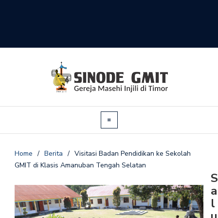
Home
/
Berita
/
Visitasi Badan Pendidikan ke Sekolah
GMIT di Klasis Amanuban Tengah Selatan
S
a
l
u