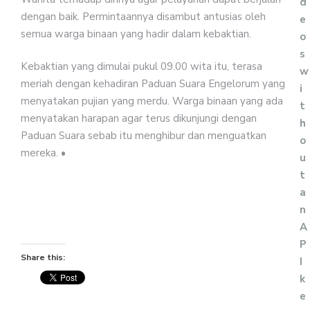
d
dengan baik. Permintaannya disambut antusias oleh
e
semua warga binaan yang hadir dalam kebaktian.
o
s
Kebaktian yang dimulai pukul 09.00 wita itu, terasa
w
meriah dengan kehadiran Paduan Suara Engelorum yang
i
menyatakan pujian yang merdu. Warga binaan yang ada
t
menyatakan harapan agar terus dikunjungi dengan
h
Paduan Suara sebab itu menghibur dan menguatkan
o
mereka. •
u
t
a
n
A
P
Share this:
I
k
e