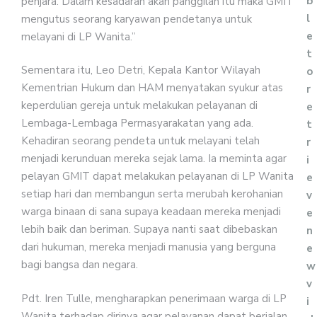
b
penjara. Dalam kesadaran akan panggilan itu maka GMIT
l
mengutus seorang karyawan pendetanya untuk
e
melayani di LP Wanita.”
t
Sementara itu, Leo Detri, Kepala Kantor Wilayah
o
Kementrian Hukum dan HAM menyatakan syukur atas
r
keperdulian gereja untuk melakukan pelayanan di
e
Lembaga-Lembaga Permasyarakatan yang ada.
t
Kehadiran seorang pendeta untuk melayani telah
r
menjadi kerunduan mereka sejak lama. Ia meminta agar
i
pelayan GMIT dapat melakukan pelayanan di LP Wanita
e
setiap hari dan membangun serta merubah kerohanian
v
warga binaan di sana supaya keadaan mereka menjadi
e
lebih baik dan beriman. Supaya nanti saat dibebaskan
n
dari hukuman, mereka menjadi manusia yang berguna
e
bagi bangsa dan negara.
w
v
Pdt. Iren Tulle, mengharapkan penerimaan warga di LP
i
Wanita terhadap dirinya agar pelayanan dapat berjalan