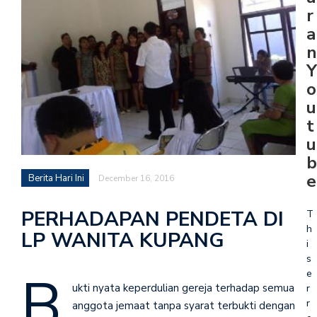
r
a
n
Y
o
u
t
u
b
e
Berita Hari Ini
December 16, 2016
PERHADAPAN PENDETA DI
T
h
LP WANITA KUPANG
i
s
B
e
ukti nyata keperdulian gereja terhadap semua
r
r
anggota jemaat tanpa syarat terbukti dengan