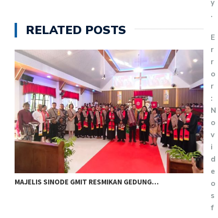
y
.
RELATED POSTS
E
r
r
o
r
:
N
o
v
i
d
e
MAJELIS SINODE GMIT RESMIKAN GEDUNG…
M
o
s
f