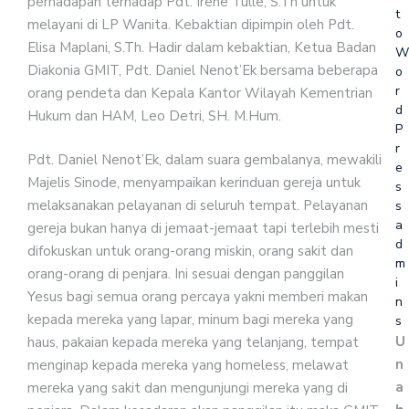
perhadapan terhadap Pdt. Irene Tulle, S.Th untuk
t
melayani di LP Wanita. Kebaktian dipimpin oleh Pdt.
o
Elisa Maplani, S.Th. Hadir dalam kebaktian, Ketua Badan
W
Diakonia GMIT, Pdt. Daniel Nenot’Ek bersama beberapa
o
r
orang pendeta dan Kepala Kantor Wilayah Kementrian
d
Hukum dan HAM, Leo Detri, SH. M.Hum.
P
r
Pdt. Daniel Nenot’Ek, dalam suara gembalanya, mewakili
e
Majelis Sinode, menyampaikan kerinduan gereja untuk
s
melaksanakan pelayanan di seluruh tempat. Pelayanan
s
a
gereja bukan hanya di jemaat-jemaat tapi terlebih mesti
d
difokuskan untuk orang-orang miskin, orang sakit dan
m
orang-orang di penjara. Ini sesuai dengan panggilan
i
Yesus bagi semua orang percaya yakni memberi makan
n
kepada mereka yang lapar, minum bagi mereka yang
s
U
haus, pakaian kepada mereka yang telanjang, tempat
n
menginap kepada mereka yang homeless, melawat
a
mereka yang sakit dan mengunjungi mereka yang di