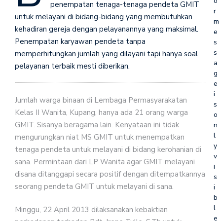
o
penempatan tenaga-tenaga pendeta GMIT
r
untuk melayani di bidang-bidang yang membutuhkan
m
kehadiran gereja dengan pelayanannya yang maksimal.
e
Penempatan karyawan pendeta tanpa
s
s
memperhitungkan jumlah yang dilayani tapi hanya soal
a
pelayanan terbaik mesti diberikan.
g
e
i
Jumlah warga binaan di Lembaga Permasyarakatan
s
Kelas II Wanita, Kupang, hanya ada 21 orang warga
o
GMIT. Sisanya beragama lain. Kenyataan ini tidak
n
l
mengurungkan niat MS GMIT untuk menempatkan
y
tenaga pendeta untuk melayani di bidang kerohanian di
v
sana. Permintaan dari LP Wanita agar GMIT melayani
i
disana ditanggapi secara positif dengan ditempatkannya
s
seorang pendeta GMIT untuk melayani di sana.
i
b
l
Minggu, 22 April 2013 dilaksanakan kebaktian
e