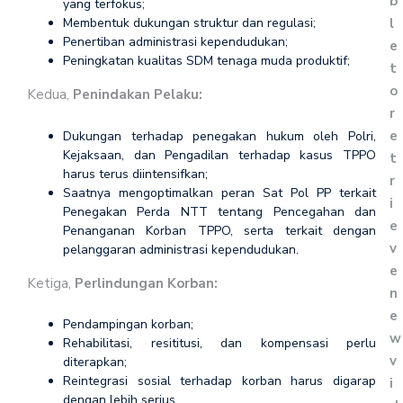
b
yang terfokus;
l
Membentuk dukungan struktur dan regulasi;
Penertiban administrasi kependudukan;
e
Peningkatan kualitas SDM tenaga muda produktif;
t
o
Kedua,
Penindakan Pelaku:
r
e
Dukungan terhadap penegakan hukum oleh Polri,
Kejaksaan, dan Pengadilan terhadap kasus TPPO
t
harus terus diintensifkan;
r
Saatnya mengoptimalkan peran Sat Pol PP terkait
i
Penegakan Perda NTT tentang Pencegahan dan
e
Penanganan Korban TPPO, serta terkait dengan
v
pelanggaran administrasi kependudukan.
e
Ketiga,
Perlindungan Korban:
n
e
Pendampingan korban;
w
Rehabilitasi, resititusi, dan kompensasi perlu
v
diterapkan;
Reintegrasi sosial terhadap korban harus digarap
i
dengan lebih serius.