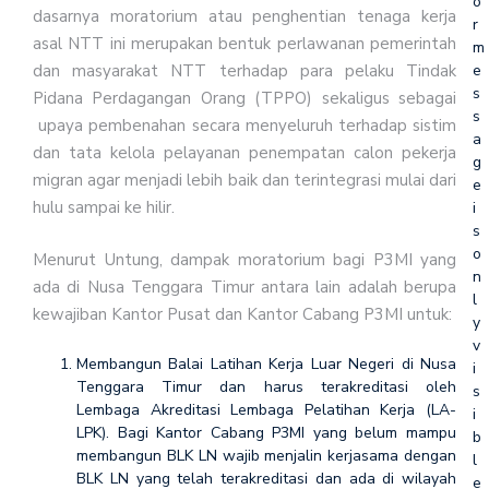
o
dasarnya moratorium atau penghentian tenaga kerja
r
asal NTT ini merupakan bentuk perlawanan pemerintah
m
e
dan masyarakat NTT terhadap para pelaku Tindak
s
Pidana Perdagangan Orang (TPPO) sekaligus sebagai
s
upaya pembenahan secara menyeluruh terhadap sistim
a
dan tata kelola pelayanan penempatan calon pekerja
g
migran agar menjadi lebih baik dan terintegrasi mulai dari
e
hulu sampai ke hilir.
i
s
o
Menurut Untung, dampak moratorium bagi P3MI yang
n
ada di Nusa Tenggara Timur antara lain adalah berupa
l
kewajiban Kantor Pusat dan Kantor Cabang P3MI untuk:
y
v
Membangun Balai Latihan Kerja Luar Negeri di Nusa
i
Tenggara Timur dan harus terakreditasi oleh
s
Lembaga Akreditasi Lembaga Pelatihan Kerja (LA-
i
LPK). Bagi Kantor Cabang P3MI yang belum mampu
b
membangun BLK LN wajib menjalin kerjasama dengan
l
BLK LN yang telah terakreditasi dan ada di wilayah
e