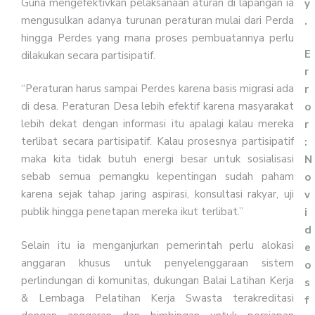
Guna mengefektivkan pelaksanaan aturan di lapangan ia
y
mengusulkan adanya turunan peraturan mulai dari Perda
.
hingga Perdes yang mana proses pembuatannya perlu
E
dilakukan secara partisipatif.
r
“Peraturan harus sampai Perdes karena basis migrasi ada
r
di desa. Peraturan Desa lebih efektif karena masyarakat
o
lebih dekat dengan informasi itu apalagi kalau mereka
r
terlibat secara partisipatif. Kalau prosesnya partisipatif
:
maka kita tidak butuh energi besar untuk sosialisasi
N
sebab semua pemangku kepentingan sudah paham
o
karena sejak tahap jaring aspirasi, konsultasi rakyar, uji
v
publik hingga penetapan mereka ikut terlibat.”
i
d
Selain itu ia menganjurkan pemerintah perlu alokasi
e
anggaran khusus untuk penyelenggaraan sistem
o
perlindungan di komunitas, dukungan Balai Latihan Kerja
s
& Lembaga Pelatihan Kerja Swasta terakreditasi
f