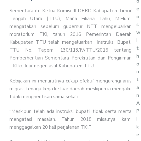
d
e
Sementara itu Ketua Komisi III DPRD Kabupaten Timor
o
Tengah Utara (TTU), Maria Filiana Tahu, M.Hum,
s
mengatakan sebelum gubernur NTT mengeluarkan
w
moratorium TKI, tahun 2016 Pemerintah Daerah
i
Kabupaten TTU telah mengeluarkan Instruksi Bupati
t
TTU No: Tapem. 130/113/IV/TTU/2016 tentang
h
Pemberhentian Sementara Perekrutan dan Pengiriman
o
TKI ke luar negeri asal Kabupaten TTU.
u
t
Kebijakan ini menurutnya cukup efektif mengurangi arus
a
migrasi tenaga kerja ke luar daerah meskipun ia mengaku
n
tidak menghentikan sama sekali.
A
P
“Meskipun telah ada instruksi bupati, tidak serta merta
I
mengatasi masalah. Tahun 2018 misalnya, kami
k
menggagalkan 20 kali perjalanan TKI.”
e