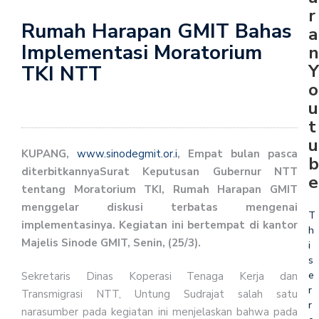
r
Rumah Harapan GMIT Bahas
a
Implementasi Moratorium
n
Y
TKI NTT
o
u
t
u
KUPANG,
www.sinodegmit.or.i
, Empat bulan pasca
b
diterbitkannya
S
urat Keputusan
Gubernur NTT
e
tentang Moratorium TKI
, Rumah Harapan GMIT
menggelar diskusi terbatas mengenai
T
implementasinya. Kegiatan ini bertempat di kantor
h
Majelis Sinode GMIT, Senin, (25/3).
i
s
e
Sekretaris Dinas Koperasi Tenaga Kerja dan
r
Transmigrasi NTT, Untung Sudrajat salah satu
r
narasumber pada kegiatan ini menjelaskan bahwa pada