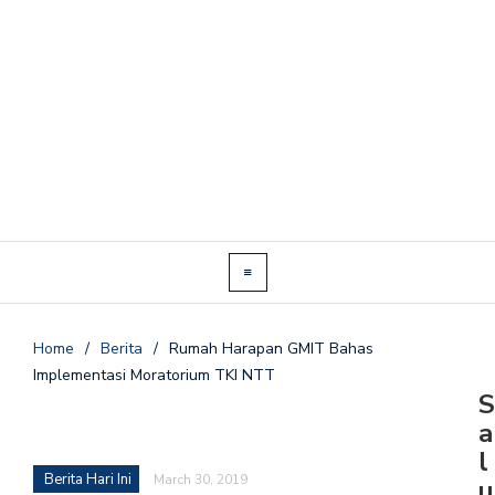
Home
/
Berita
/
Rumah Harapan GMIT Bahas
Implementasi Moratorium TKI NTT
S
a
l
Berita Hari Ini
March 30, 2019
u