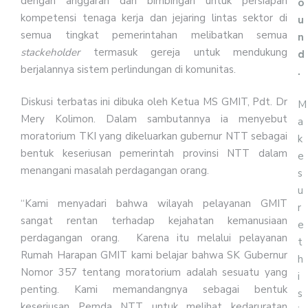
dengan anggaran dan bimbingan untuk persiapan
o
kompetensi tenaga kerja dan jejaring lintas sektor di
u
semua tingkat pemerintahan melibatkan semua
n
stackeholder
termasuk gereja untuk mendukung
d
berjalannya sistem perlindungan di komunitas.
.
Diskusi terbatas ini dibuka oleh Ketua MS GMIT, Pdt. Dr
M
Mery Kolimon. Dalam sambutannya ia menyebut
a
moratorium TKI yang dikeluarkan gubernur NTT sebagai
k
bentuk keseriusan pemerintah provinsi NTT dalam
e
menangani masalah perdagangan orang.
s
u
“Kami menyadari bahwa wilayah pelayanan GMIT
r
sangat rentan terhadap kejahatan kemanusiaan
e
perdagangan orang. Karena itu melalui pelayanan
t
Rumah Harapan GMIT kami belajar bahwa SK Gubernur
h
Nomor 357 tentang moratorium adalah sesuatu yang
i
penting. Kami memandangnya sebagai bentuk
s
keseriusan Pemda NTT untuk melihat kedaruratan