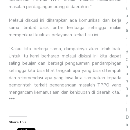
i
masalah perdagangan orang di daerah ini.”
s
a
Melalui diskusi ini diharapkan ada komunikasi dan kerja
v
sama timbal balik antar lembaga sehingga makin
a
memperkuat kualitas pelayanan terkait isu ini.
l
i
“Kalau kita bekerja sama, dampaknya akan lebih baik.
d
Untuk itu kami berharap melalui diskusi ini kita dapat
c
saling belajar dan berbagi pengalaman pendampingan
h
sehingga kita bisa lihat langkah apa yang bisa ditempuh
a
dan rekomendasi apa yang bisa kita sampaikan kepada
n
pemerintah terkait penangangan masalah TPPO yang
n
mengancam kemanusiaan dan kehidupan di daerah kita.”
e
***
l
I
D
Share this:
a