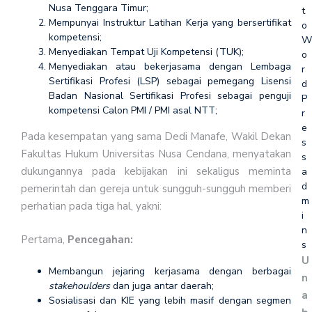
Nusa Tenggara Timur;
t
Mempunyai Instruktur Latihan Kerja yang bersertifikat
o
kompetensi;
W
Menyediakan Tempat Uji Kompetensi (TUK);
o
Menyediakan atau bekerjasama dengan Lembaga
r
Sertifikasi Profesi (LSP) sebagai pemegang Lisensi
d
Badan Nasional Sertifikasi Profesi sebagai penguji
P
kompetensi Calon PMI / PMI asal NTT;
r
e
Pada kesempatan yang sama Dedi Manafe, Wakil Dekan
s
Fakultas Hukum Universitas Nusa Cendana, menyatakan
s
dukungannya pada kebijakan ini sekaligus meminta
a
d
pemerintah dan gereja untuk sungguh-sungguh memberi
m
perhatian pada tiga hal, yakni:
i
n
Pertama,
Pencegahan:
s
U
Membangun jejaring kerjasama dengan berbagai
n
stakehoulders
dan juga antar daerah;
a
Sosialisasi dan KIE yang lebih masif dengan segmen