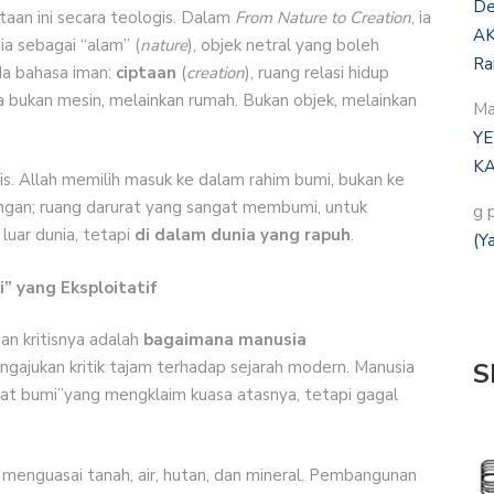
De
an ini secara teologis. Dalam
From Nature to Creation
, ia
AK
a sebagai “alam” (
nature
), objek netral yang boleh
Ra
da bahasa iman:
ciptaan
(
creation
), ruang relasi hidup
ia bukan mesin, melainkan rumah. Bukan objek, melainkan
Ma
YE
KA
is. Allah memilih masuk ke dalam rahim bumi, bukan ke
palungan; ruang darurat yang sangat membumi, untuk
g 
luar dunia, tetapi
di dalam dunia yang rapuh
.
(Y
” yang Eksploitatif
an kritisnya adalah
bagaimana manusia
engajukan kritik tajam terhadap sejarah modern. Manusia
S
kat bumi”yang mengklaim kuasa atasnya, tetapi gagal
 menguasai tanah, air, hutan, dan mineral. Pembangunan