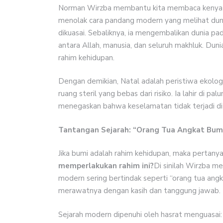
Norman Wirzba membantu kita membaca kenyata
menolak cara pandang modern yang melihat duni
dikuasai. Sebaliknya, ia mengembalikan dunia pa
antara Allah, manusia, dan seluruh makhluk. Dun
rahim kehidupan.
Dengan demikian, Natal adalah peristiwa ekolog
ruang steril yang bebas dari risiko. Ia lahir di 
menegaskan bahwa keselamatan tidak terjadi di 
Tantangan Sejarah: “Orang Tua Angkat Bumi
Jika bumi adalah rahim kehidupan, maka pertanya
memperlakukan rahim ini?
Di sinilah Wirzba m
modern sering bertindak seperti “orang tua ang
merawatnya dengan kasih dan tanggung jawab.
Sejarah modern dipenuhi oleh hasrat menguasai: