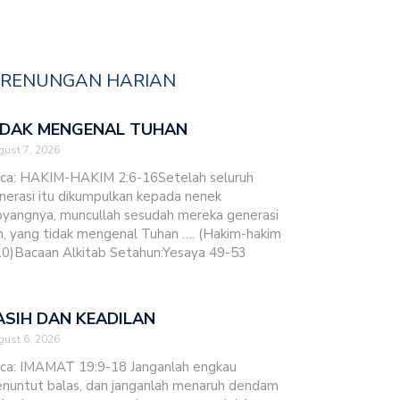
RENUNGAN HARIAN
IDAK MENGENAL TUHAN
ust 7, 2026
ca: HAKIM-HAKIM 2:6-16Setelah seluruh
nerasi itu dikumpulkan kepada nenek
yangnya, muncullah sesudah mereka generasi
in, yang tidak mengenal Tuhan …. (Hakim-hakim
10)Bacaan Alkitab Setahun:Yesaya 49-53
ASIH DAN KEADILAN
ust 6, 2026
ca: IMAMAT 19:9-18 Janganlah engkau
nuntut balas, dan janganlah menaruh dendam