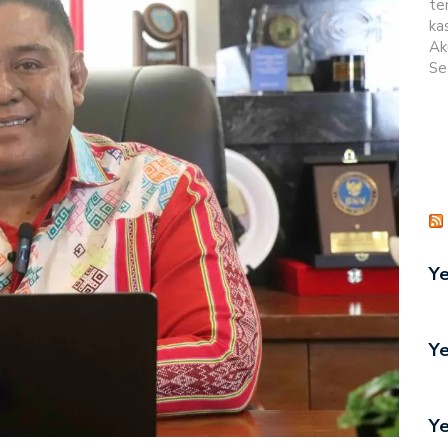
te
ka
Ak
Se
Ye
Ye
Ye