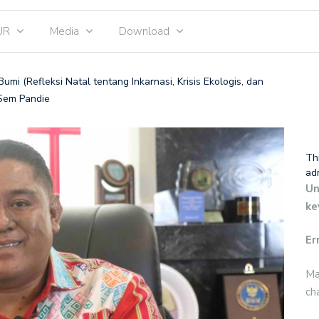
UR
Media
Download
mi (Refleksi Natal tentang Inkarnasi, Krisis Ekologis, dan
Sem Pandie
Th
ad
Un
ke
Er
Ma
ch