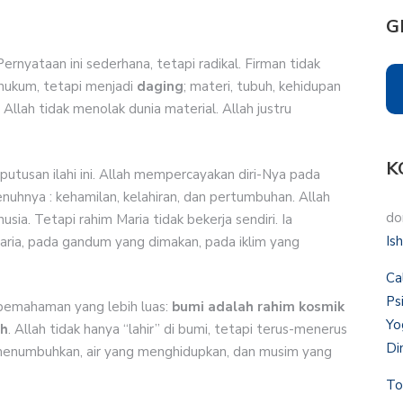
G
rnyataan ini sederhana, tetapi radikal. Firman tidak
i hukum, tetapi menjadi
daging
; materi, tubuh, kehidupan
Allah tidak menolak dunia material. Allah justru
K
putusan ilahi ini. Allah mempercayakan diri-Nya pada
enuhnya : kehamilan, kelahiran, dan pertumbuhan. Allah
do
a. Tetapi rahim Maria tidak bekerja sendiri. Ia
Is
aria, pada gandum yang dimakan, pada iklim yang
Ca
Ps
da pemahaman yang lebih luas:
bumi adalah rahim kosmik
Yo
uh
. Allah tidak hanya “lahir” di bumi, tetapi terus-menerus
Di
ng menumbuhkan, air yang menghidupkan, dan musim yang
To