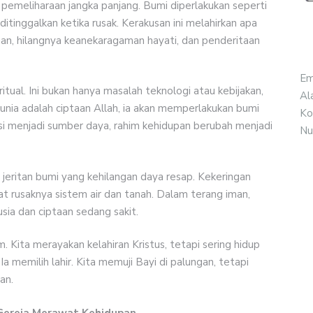
n pemeliharaan jangka panjang. Bumi diperlakukan seperti
ditinggalkan ketika rusak. Kerakusan ini melahirkan apa
eringan, hilangnya keanekaragaman hayati, dan penderitaan
Em
tual. Ini bukan hanya masalah teknologi atau kebijakan,
Al
unia adalah ciptaan Allah, ia akan memperlakukan bumi
Ko
uksi menjadi sumber daya, rahim kehidupan berubah menjadi
Nu
ah jeritan bumi yang kehilangan daya resap. Kekeringan
bat rusaknya sistem air dan tanah. Dalam terang iman,
sia dan ciptaan sedang sakit.
am. Kita merayakan kelahiran Kristus, tetapi sering hidup
memilih lahir. Kita memuji Bayi di palungan, tetapi
an.
 Gereja Merawat Kehidupan