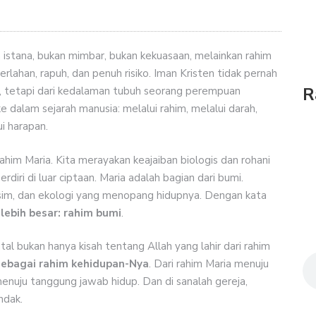
 istana, bukan mimbar, bukan kekuasaan, melainkan rahim
lahan, rapuh, dan penuh risiko. Iman Kristen tidak pernah
R
n, tetapi dari kedalaman tubuh seorang perempuan
 dalam sejarah manusia: melalui rahim, melalui darah,
ui harapan.
him Maria. Kita merayakan keajaiban biologis dan rohani
erdiri di luar ciptaan. Maria adalah bagian dari bumi.
usim, dan ekologi yang menopang hidupnya. Dengan kata
lebih besar: rahim bumi
.
 Natal bukan hanya kisah tentang Allah yang lahir dari rahim
sebagai rahim kehidupan-Nya
. Dari rahim Maria menuju
menuju tanggung jawab hidup. Dan di sanalah gereja,
ndak.