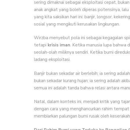
sering dimaknai sebagai eksploitasi cepat, buka
anak angkat yang boleh diperas potensinya, lalu 
yang kita saksikan hari ini: banjir, longsor, kek
sosial yang mengikuti kerusakan lingkungan.
Wirzba menyebut pola ini sebagai kegagalan spiri
tetapi
krisis iman
. Ketika manusia lupa bahwa d
seolah-olah miliknya sendiri. Ketika bumi dired
ladang eksploitasi.
Banjir bukan sekadar air berlebih; ia sering adal
bukan sekadar kurang hujan; ia sering adalah aki
semua ini adalah tanda bahwa relasi antara manu
Natal, dalam konteks ini, menjadi kritik yang taj
dengan cara yang menghancurkan rahim tempat Ia 
membiarkan palungan bumi rusak oleh keserakah
Dari Rahim Bumi yang Terluka ke Panggilan