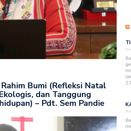
T
Aug
Ba
ge
mo
la
2:
 Rahim Bumi (Refleksi Natal
s Ekologis, dan Tanggung
idupan) – Pdt. Sem Pandie
K
Aug
Ba
me