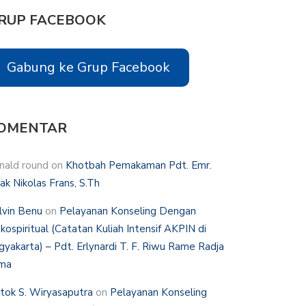
RUP FACEBOOK
Gabung ke Grup Facebook
OMENTAR
nald round
on
Khotbah Pemakaman Pdt. Emr.
hak Nikolas Frans, S.Th
lvin Benu
on
Pelayanan Konseling Dengan
ikospiritual (Catatan Kuliah Intensif AKPIN di
gyakarta) – Pdt. Erlynardi T. F. Riwu Rame Radja
ma
tok S. Wiryasaputra
on
Pelayanan Konseling