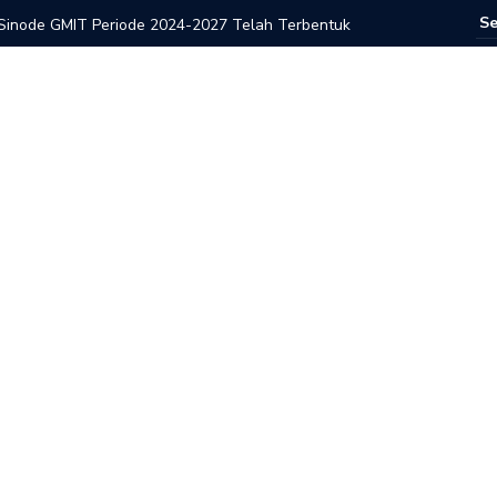
inode GMIT Periode 2024-2027 Telah Terbentuk
Gerakan 