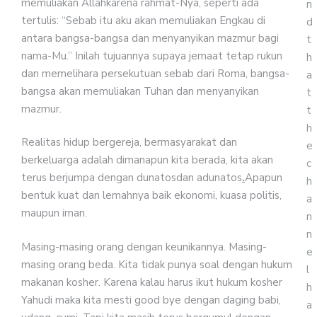
memuliakan Allahkarena rahmat-Nya, seperti ada
n
tertulis: “Sebab itu aku akan memuliakan Engkau di
d
antara bangsa-bangsa dan menyanyikan mazmur bagi
t
nama-Mu.” Inilah tujuannya supaya jemaat tetap rukun
h
dan memelihara persekutuan sebab dari Roma, bangsa-
a
bangsa akan memuliakan Tuhan dan menyanyikan
t
mazmur.
t
h
Realitas hidup bergereja, bermasyarakat dan
e
berkeluarga adalah dimanapun kita berada, kita akan
c
terus berjumpa dengan dunatosdan adunatos
.
Apapun
h
bentuk kuat dan lemahnya baik ekonomi, kuasa politis,
a
maupun iman.
n
n
Masing-masing orang dengan keunikannya. Masing-
e
masing orang beda. Kita tidak punya soal dengan hukum
l
makanan kosher. Karena kalau harus ikut hukum kosher
h
Yahudi maka kita mesti good bye dengan daging babi,
a