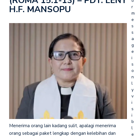
(ROMA 15:1-13) – PDT. LENY
o
H.F. MANSOPU
r
m
e
s
s
a
g
e
i
s
o
n
l
y
v
i
s
i
b
Menerima orang lain kadang sulit, apalagi menerima
l
orang sebagai paket lengkap dengan kelebihan dan
e