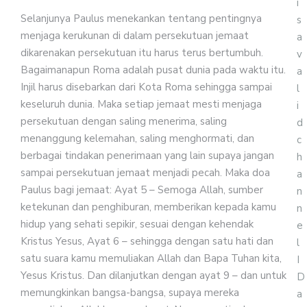
i
Selanjunya Paulus menekankan tentang pentingnya
s
menjaga kerukunan di dalam persekutuan jemaat
a
dikarenakan persekutuan itu harus terus bertumbuh.
v
Bagaimanapun Roma adalah pusat dunia pada waktu itu.
a
Injil harus disebarkan dari Kota Roma sehingga sampai
l
keseluruh dunia. Maka setiap jemaat mesti menjaga
i
persekutuan dengan saling menerima, saling
d
menanggung kelemahan, saling menghormati, dan
c
berbagai tindakan penerimaan yang lain supaya jangan
h
sampai persekutuan jemaat menjadi pecah. Maka doa
a
Paulus bagi jemaat: Ayat 5 – Semoga Allah, sumber
n
ketekunan dan penghiburan, memberikan kepada kamu
n
hidup yang sehati sepikir, sesuai dengan kehendak
e
Kristus Yesus, Ayat 6 – sehingga dengan satu hati dan
l
satu suara kamu memuliakan Allah dan Bapa Tuhan kita,
I
Yesus Kristus. Dan dilanjutkan dengan ayat 9 – dan untuk
D
memungkinkan bangsa-bangsa, supaya mereka
a