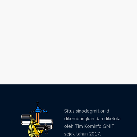
Situs sinodegmit.or.id
dikembangkan dan dikelola
oleh Tim Kominfo GMIT
sejak tahun 2017.