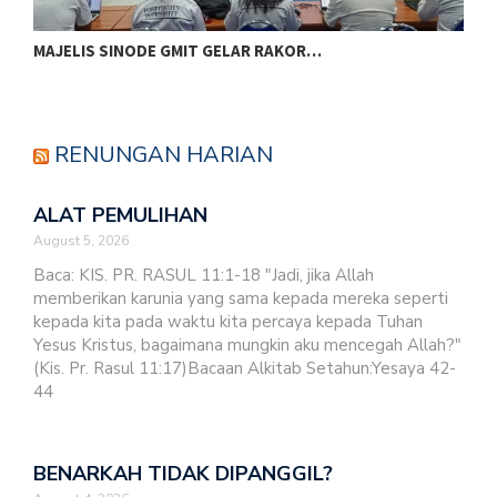
MAJELIS SINODE GMIT GELAR RAKOR…
R
RENUNGAN HARIAN
ALAT PEMULIHAN
August 5, 2026
Baca: KIS. PR. RASUL 11:1-18 "Jadi, jika Allah
memberikan karunia yang sama kepada mereka seperti
kepada kita pada waktu kita percaya kepada Tuhan
Yesus Kristus, bagaimana mungkin aku mencegah Allah?"
(Kis. Pr. Rasul 11:17)Bacaan Alkitab Setahun:Yesaya 42-
44
BENARKAH TIDAK DIPANGGIL?