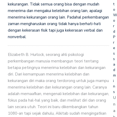
t
kekurangan. Tidak semua orang bisa dengan mudah
o
menerima dan mengakui kelebihan orang lain, apalagi
W
menerima kekurangan orang lain. Padahal perkembangan
o
zaman mengharuskan orang tidak hanya berhati-hati
r
dengan kekerasan fisik tapi juga kekerasan verbal dan
d
nonverbal.
P
r
e
s
Elizabeth B. Hurlock, seorang ahli psikologi
s
perkembangan manusia membangun teori tentang
a
betapa petingnya menerima kelebihan dan kekurangan
d
diri. Dari kemampuan menerima kelebihan dan
m
kekurangan diri maka orang terdorong untuk juga mampu
i
n
menerima kelebihan dan kekurangan orang lain. Caranya
s
adalah memaafkan, mengenali kelebihan dan kekurangan,
U
fokus pada hal-hal yang baik, dan melihat diri dan orang
n
lain secara utuh. Teori ini baru dikembangkan tahun
a
1080-an tapi sejak dahulu, Alkitab sudah mengingatkan