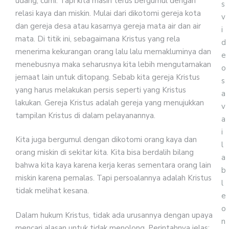
udang, cumi. Tapi kita masih terus bergumul dengan
s
relasi kaya dan miskin. Mulai dari dikotomi gereja kota
v
dan gereja desa atau kasarnya gereja mata air dan air
i
mata. Di titik ini, sebagaimana Kristus yang rela
d
menerima kekurangan orang lalu lalu memakluminya dan
e
menebusnya maka seharusnya kita lebih mengutamakan
o
jemaat lain untuk ditopang. Sebab kita gereja Kristus
s
yang harus melakukan persis seperti yang Kristus
a
lakukan. Gereja Kristus adalah gereja yang menujukkan
v
tampilan Kristus di dalam pelayanannya.
a
i
Kita juga bergumul dengan dikotomi orang kaya dan
l
orang miskin di sekitar kita. Kita bisa berdalih bilang
a
bahwa kita kaya karena kerja keras sementara orang lain
b
miskin karena pemalas. Tapi persoalannya adalah Kristus
l
tidak melihat kesana.
e
o
Dalam hukum Kristus, tidak ada urusannya dengan upaya
n
mencari alasan untuk tidak menolong. Perintahnya jelas: