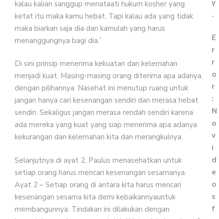
y
kalau kalian sanggup menataati hukum kosher yang
.
ketat itu maka kamu hebat. Tapi kalau ada yang tidak
maka biarkan saja dia dan kamulah yang harus
E
menanggungnya bagi dia.”
r
r
Di sini prinsip menerima kekuatan dan kelemahan
o
menjadi kuat. Masing-masing orang diterima apa adanya,
r
dengan pilihannya. Nasehat ini menutup ruang untuk
:
jangan hanya cari kesenangan sendiri dan merasa hebat
N
sendiri. Sekaligus jangan merasa rendah sendiri karena
o
ada mereka yang kuat yang siap menerima apa adanya
v
kekurangan dan kelemahan kita dan merangkulnya.
i
d
Selanjutnya di ayat 2, Paulus menasehatkan untuk
e
setiap orang harus mencari kesenangan sesamanya.
o
Ayat 2 – Setiap orang di antara kita harus mencari
s
kesenangan sesama kita demi kebaikannyauntuk
f
membangunnya. Tindakan ini dilakukan dengan