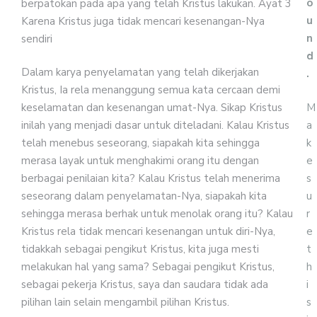
o
berpatokan pada apa yang telah Kristus lakukan. Ayat 3
u
Karena Kristus juga tidak mencari kesenangan-Nya
n
sendiri
d
Dalam karya penyelamatan yang telah dikerjakan
.
Kristus, Ia rela menanggung semua kata cercaan demi
M
keselamatan dan kesenangan umat-Nya. Sikap Kristus
a
inilah yang menjadi dasar untuk diteladani. Kalau Kristus
k
telah menebus seseorang, siapakah kita sehingga
e
merasa layak untuk menghakimi orang itu dengan
s
berbagai penilaian kita? Kalau Kristus telah menerima
u
seseorang dalam penyelamatan-Nya, siapakah kita
r
sehingga merasa berhak untuk menolak orang itu? Kalau
e
Kristus rela tidak mencari kesenangan untuk diri-Nya,
t
tidakkah sebagai pengikut Kristus, kita juga mesti
h
melakukan hal yang sama? Sebagai pengikut Kristus,
i
sebagai pekerja Kristus, saya dan saudara tidak ada
s
pilihan lain selain mengambil pilihan Kristus.