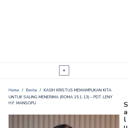
Home
/
Berita
/
KASIH KRISTUS MEMAMPUKAN KITA
UNTUK SALING MENERIMA (ROMA 15:1-13) – PDT. LENY
S
H.F. MANSOPU
a
l
u