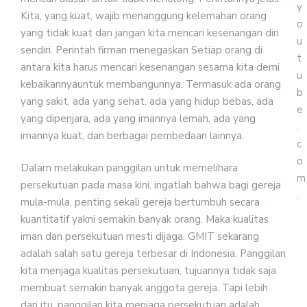
y
Kita, yang kuat, wajib menanggung kelemahan orang
o
yang tidak kuat dan jangan kita mencari kesenangan diri
u
sendiri. Perintah firman menegaskan Setiap orang di
t
antara kita harus mencari kesenangan sesama kita demi
u
kebaikannyauntuk membangunnya. Termasuk ada orang
b
yang sakit, ada yang sehat, ada yang hidup bebas, ada
e
yang dipenjara, ada yang imannya lemah, ada yang
.
imannya kuat, dan berbagai pembedaan lainnya.
c
o
Dalam melakukan panggilan untuk memelihara
m
persekutuan pada masa kini, ingatlah bahwa bagi gereja
.
mula-mula, penting sekali gereja bertumbuh secara
kuantitatif yakni semakin banyak orang. Maka kualitas
iman dan persekutuan mesti dijaga. GMIT sekarang
adalah salah satu gereja terbesar di Indonesia. Panggilan
kita menjaga kualitas persekutuan, tujuannya tidak saja
membuat semakin banyak anggota gereja. Tapi lebih
dari itu, panggilan kita menjaga persekutuan adalah