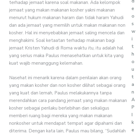
d
terhadap jemaat karena soal makanan. Ada kelompok
e
jemaat yang makan makanan kosher yakni makanan
o
menurut hukum makanan haram dan tidak haram Yahudi
s
dan ada jemaat yang memilih untuk makan makanan non
w
kosher. Hal ini menyebabkan jemaat saling mencela dan
i
menghakimi. Soal ketaatan terhadap makanan bagi
t
jemaat Kristen Yahudi di Roma waktu itu, itu adalah hal
h
yang serius maka Paulus menasehatkan untuk kita yang
o
kuat wajib menanggung kelemahan.
u
t
Nasehat ini menarik karena dalam penilaian akan orang
a
yang makan kosher dan non kosher dilihat sebagai orang
n
yang kuat dan lemah, Paulus melakukannya tanpa
A
merendahkan cara pandang jemaat yang makan makanan
P
kosher sebagai perilaku berlebihan dan sekaligus
I
memberi ruang bagi mereka yang makan makanan
k
nonkosher untuk mendapat tempat agar dipahami dan
e
diterima. Dengan kata lain, Paulus mau bilang, “Sudahlah