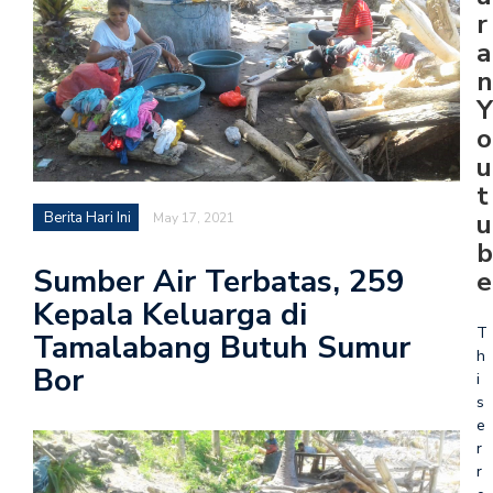
r
a
n
Y
o
u
t
u
Berita Hari Ini
May 17, 2021
b
Sumber Air Terbatas, 259
e
Kepala Keluarga di
T
Tamalabang Butuh Sumur
h
Bor
i
s
e
r
r