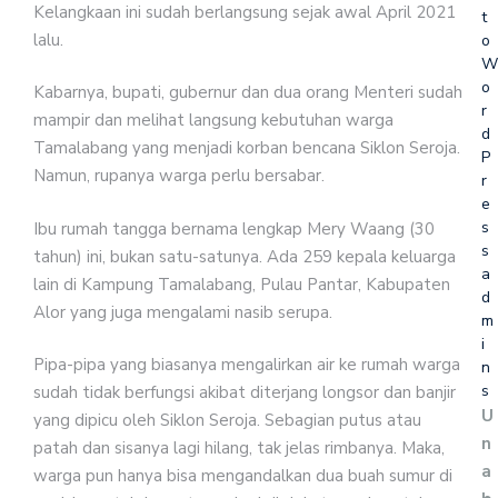
Kelangkaan ini sudah berlangsung sejak awal April 2021
t
lalu.
o
W
o
Kabarnya, bupati, gubernur dan dua orang Menteri sudah
r
mampir dan melihat langsung kebutuhan warga
d
Tamalabang yang menjadi korban bencana Siklon Seroja.
P
Namun, rupanya warga perlu bersabar.
r
e
s
Ibu rumah tangga bernama lengkap Mery Waang (30
s
tahun) ini, bukan satu-satunya. Ada 259 kepala keluarga
a
lain di Kampung Tamalabang, Pulau Pantar, Kabupaten
d
Alor yang juga mengalami nasib serupa.
m
i
Pipa-pipa yang biasanya mengalirkan air ke rumah warga
n
s
sudah tidak berfungsi akibat diterjang longsor dan banjir
U
yang dipicu oleh Siklon Seroja. Sebagian putus atau
n
patah dan sisanya lagi hilang, tak jelas rimbanya. Maka,
a
warga pun hanya bisa mengandalkan dua buah sumur di