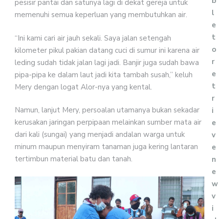
b
pesisir pantai dan satunya lagi di dekat gereja untuk
l
memenuhi semua keperluan yang membutuhkan air.
e
t
“Ini kami cari air jauh sekali. Saya jalan setengah
o
kilometer pikul pakian datang cuci di sumur ini karena air
r
leding sudah tidak jalan lagi jadi. Banjir juga sudah bawa
e
pipa-pipa ke dalam laut jadi kita tambah susah,” keluh
t
Mery dengan logat Alor-nya yang kental.
r
Namun, lanjut Mery, persoalan utamanya bukan sekadar
i
kerusakan jaringan perpipaan melainkan sumber mata air
e
dari kali (sungai) yang menjadi andalan warga untuk
v
minum maupun menyiram tanaman juga kering lantaran
e
tertimbun material batu dan tanah.
n
e
w
v
i