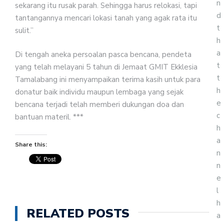
n
sekarang itu rusak parah. Sehingga harus relokasi, tapi
d
tantangannya mencari lokasi tanah yang agak rata itu
t
sulit.”
h
a
Di tengah aneka persoalan pasca bencana, pendeta
t
yang telah melayani 5 tahun di Jemaat GMIT Ekklesia
t
Tamalabang ini menyampaikan terima kasih untuk para
h
donatur baik individu maupun lembaga yang sejak
e
bencana terjadi telah memberi dukungan doa dan
c
bantuan materil. ***
h
a
Share this:
n
n
e
l
h
RELATED POSTS
a