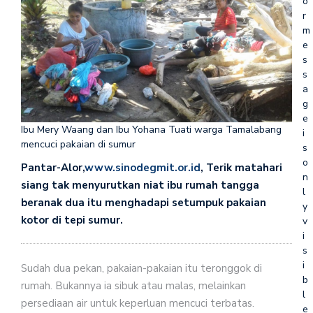
o
r
m
e
s
s
a
g
e
Ibu Mery Waang dan Ibu Yohana Tuati warga Tamalabang
i
mencuci pakaian di sumur
s
o
Pantar-Alor,
www.sinodegmit.or.id
, Terik matahari
n
siang tak menyurutkan niat ibu rumah tangga
l
beranak dua itu menghadapi setumpuk pakaian
y
kotor di tepi sumur.
v
i
s
i
Sudah dua pekan, pakaian-pakaian itu teronggok di
b
rumah. Bukannya ia sibuk atau malas, melainkan
l
persediaan air untuk keperluan mencuci terbatas.
e