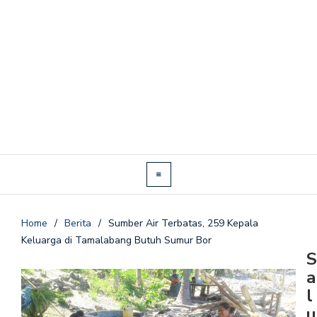
Home
/
Berita
/
Sumber Air Terbatas, 259 Kepala
Keluarga di Tamalabang Butuh Sumur Bor
S
a
l
u