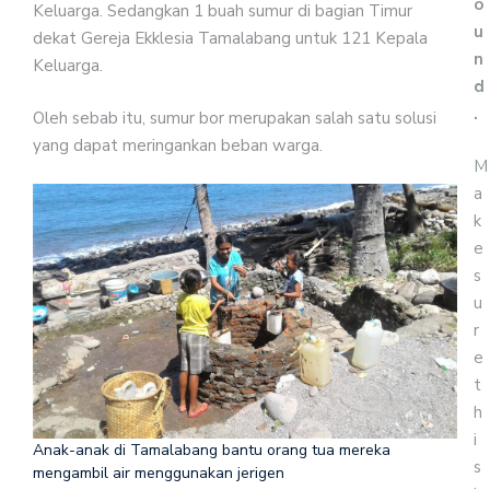
o
Keluarga. Sedangkan 1 buah sumur di bagian Timur
u
dekat Gereja Ekklesia Tamalabang untuk 121 Kepala
n
Keluarga.
d
.
Oleh sebab itu, sumur bor merupakan salah satu solusi
yang dapat meringankan beban warga.
M
a
k
e
s
u
r
e
t
h
i
Anak-anak di Tamalabang bantu orang tua mereka
s
mengambil air menggunakan jerigen