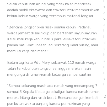
i
Selain kebutuhan air, hal yang tidak kalah mendesak
s
adalah mobil eksavator dan traktor untuk membersihkan
a
kebun-kebun warga yang tertimbun material longsor.
v
a
“Bencana longsor bikin rusak semua kebun. Padahal
l
warga jemaat di sini hidup dari bertanam sayur-sayuran.
i
Kalau mau kerja kebun harus pakai eksavator untuk kasi
d
pindah batu-batu besar. Jadi sekarang, kami pusing, mau
c
memulai kerja dari mana?”
h
a
Belum lagi kata Pdt. Mery, sebanyak 112 rumah warga
n
telah terkubur oleh longsor sehingga mereka masih
n
mengungsi di rumah-rumah keluarga sampai saat ini.
e
l
“Sampai sekarang masih ada rumah yang menampung 7
I
sampai 8 Kepala Keluarga sekaligus karena rumah-rumah
D
mereka hilang dan rusak berat. Rencana bangun kembali
a
pun butuh waktu panjang karena permukiman yang