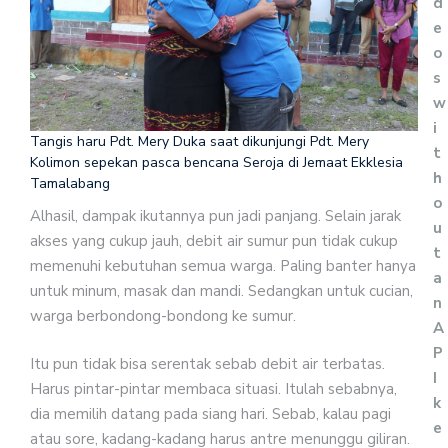
d
e
o
s
w
i
Tangis haru Pdt. Mery Duka saat dikunjungi Pdt. Mery
t
Kolimon sepekan pasca bencana Seroja di Jemaat Ekklesia
h
Tamalabang
o
Alhasil, dampak ikutannya pun jadi panjang. Selain jarak
u
akses yang cukup jauh, debit air sumur pun tidak cukup
t
memenuhi kebutuhan semua warga. Paling banter hanya
a
untuk minum, masak dan mandi. Sedangkan untuk cucian,
n
warga berbondong-bondong ke sumur.
A
P
Itu pun tidak bisa serentak sebab debit air terbatas.
I
Harus pintar-pintar membaca situasi. Itulah sebabnya,
k
dia memilih datang pada siang hari. Sebab, kalau pagi
e
atau sore, kadang-kadang harus antre menunggu giliran.