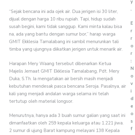
y
.
“Sejak bencana ini ada ojek air. Dua jerigen isi 30 liter,
dijual dengan harga 10 ribu rupiah. Tapi, hidup sudah
E
susah begini, kami tidak sanggup. Kami minta kalau bisa
r
na, ada yang bantu dengan sumur bor,” harap warga
r
GMIT Ekklesia Tamalabang ini sambil menurunkan tali
o
timba yang ujungnya diikatkan jerigen untuk menarik air.
r
:
Harapan Mery Waang tersebut dibenarkan Ketua
N
Majelis Jemaat GMIT Ekklesia Tamalabang, Pdt. Mery
o
Duka, S.Th. Ia mengatakan air bersih masih menjadi
v
kebutuhan mendesak pasca bencana Seroja. Pasalnya, air
i
kali yang menjadi andalan warga selama ini telah
d
tertutup oleh material longsor.
e
o
Menurutnya, hanya ada 3 buah sumur galian yang saat ini
s
dimanfaatkan oleh 259 kepala keluarga atau 1.221 jiwa.
f
2 sumur di ujung Barat kampung melayani 138 Kepala