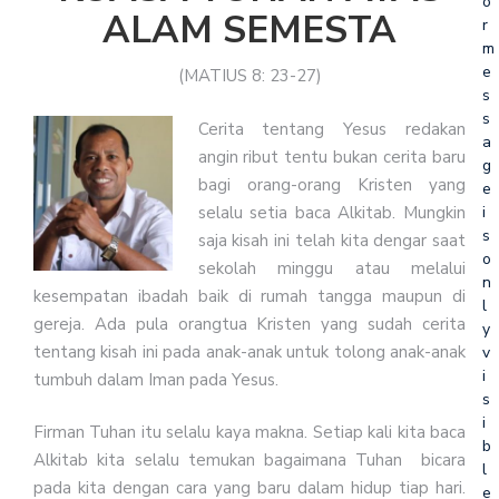
o
ALAM SEMESTA
r
m
e
(MATIUS 8: 23-27)
s
s
Cerita tentang Yesus redakan
a
angin ribut tentu bukan cerita baru
g
bagi orang-orang Kristen yang
e
i
selalu setia baca Alkitab. Mungkin
s
saja kisah ini telah kita dengar saat
o
sekolah minggu atau melalui
n
kesempatan ibadah baik di rumah tangga maupun di
l
gereja. Ada pula orangtua Kristen yang sudah cerita
y
tentang kisah ini pada anak-anak untuk tolong anak-anak
v
i
tumbuh dalam Iman pada Yesus.
s
i
Firman Tuhan itu selalu kaya makna. Setiap kali kita baca
b
Alkitab kita selalu temukan bagaimana Tuhan bicara
l
pada kita dengan cara yang baru dalam hidup tiap hari.
e