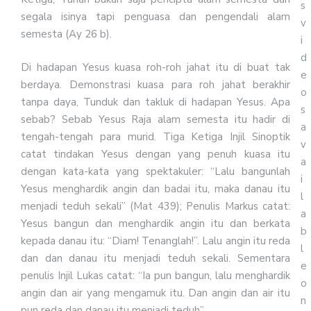
s
segala isinya tapi penguasa dan pengendali alam
v
semesta (Ay 26 b).
i
d
Di hadapan Yesus kuasa roh-roh jahat itu di buat tak
e
berdaya. Demonstrasi kuasa para roh jahat berakhir
o
tanpa daya, Tunduk dan takluk di hadapan Yesus. Apa
s
sebab? Sebab Yesus Raja alam semesta itu hadir di
a
tengah-tengah para murid. Tiga Ketiga Injil Sinoptik
v
catat tindakan Yesus dengan yang penuh kuasa itu
a
dengan kata-kata yang spektakuler: “Lalu bangunlah
i
Yesus menghardik angin dan badai itu, maka danau itu
l
menjadi teduh sekali” (Mat 439); Penulis Markus catat:
a
Yesus bangun dan menghardik angin itu dan berkata
b
kepada danau itu: “Diam! Tenanglah!”. Lalu angin itu reda
l
dan dan danau itu menjadi teduh sekali. Sementara
e
penulis Injil Lukas catat: “Ia pun bangun, lalu menghardik
o
angin dan air yang mengamuk itu. Dan angin dan air itu
n
pun reda dan danau itu menjadi teduh”.