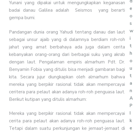
d
Yunani yang dipakai untuk mengungkapkan keganasan
e
badai danau Galilea adalah Seismos yang berarti
o
gempa bumi.
s
w
Pandangan dunia orang Yahudi tentang danau dan laut
i
sebagai unsur ajaib yang di dalamnya berdiam roh-roh
t
jahat yang amat berbahaya ada juga dalam cerita
h
kebanyakan orang-orang dari berbagai suku yang akrab
o
dengan laut. Pengalaman empiris almarhum Pdt. Dr.
u
Benyamin Fobia yang ditulis bisa menjadi gambaran bagi
t
kita. Secara jujur diungkapkan oleh almarhum bahwa
a
mereka yang berpikir rasional tidak akan mempercayai
n
ceritera para pelaut akan adanya roh-roh penguasa laut.
A
Berikut kutipan yang ditulis almarhum:
P
I
Mereka yang berpikir rasional tidak akan mempercayai
k
cerita para pelaut akan adanya roh-roh penguasa laut.
e
Tetapi dalam suatu perkunjungan ke jemaat-jemaat di