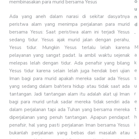
o
membinasakan para murid bersama Yesus
u
Ada yang aneh dalam narasi di sekitar dasyatnya
n
peristwa alam yang menimpa perjalanan para murid
d
bersama Yesus: Saat peristiwa alam ini terjadi Yesus
.
sedang tidur. Yesus ajak murid jalan dengan perahu,
M
Yesus tidur. Mungkin Yesus terlalu lelah karena
a
pelayanan yang sangat padat. Ia ambil waktu sejenak
k
melepas lelah dengan tidur. Ada penafsir yang bilang
e
Yesus tidur karena selain lelah juga hendak beri ujian
s
Iman bagi para murid apakah mereka sadar ada Yesus
u
yang sedang dalam bahtera hidup atau tidak saat ada
r
tantangan. Jadi tantangan alam itu adalah alat uji Iman
e
bagi para murid untuk sadar mereka tidak sendiri ada
t
dalam perjalanan tapi ada Tuhan yang bersama mereka
h
diperjalanan yang penuh tantangan. Apapun pendapat
i
penafsir, hal yang pasti perjalanan Iman bersama Yesus
s
bukanlah perjalanan yang bebas dari masalah atau