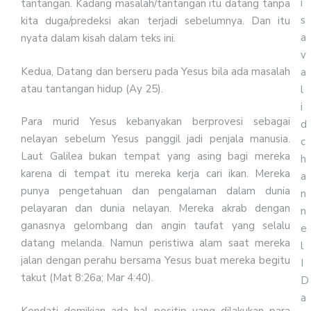
i
tantangan. Kadang masalah/tantangan itu datang tanpa
s
kita duga/predeksi akan terjadi sebelumnya. Dan itu
a
nyata dalam kisah dalam teks ini.
v
Kedua, Datang dan berseru pada Yesus bila ada masalah
a
atau tantangan hidup (Ay 25).
l
i
Para murid Yesus kebanyakan berprovesi sebagai
d
nelayan sebelum Yesus panggil jadi penjala manusia.
c
Laut Galilea bukan tempat yang asing bagi mereka
h
karena di tempat itu mereka kerja cari ikan. Mereka
a
punya pengetahuan dan pengalaman dalam dunia
n
pelayaran dan dunia nelayan. Mereka akrab dengan
n
ganasnya gelombang dan angin taufat yang selalu
e
datang melanda. Namun peristiwa alam saat mereka
l
jalan dengan perahu bersama Yesus buat mereka begitu
I
takut (Mat 8:26a; Mar 4:40).
D
a
Kendati demikian ada hal positip yang dilakukan para