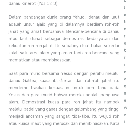
b
danau Kinerot (Yos 12 :3).
l
e
Dalam pandangan dunia orang Yahudi, danau dan laut
t
adalah unsur ajaib yang di dalamnya berdiam roh-roh
o
jahat yang amat berbahaya. Bencana-bencana di danau
r
atau laut dilihat sebagai demostrasi kedasyatan dan
e
kekuatan roh-roh jahat. Itu sebabnya luat bukan sekedar
t
salah satu area alam yang aman tapi area bencana yang
r
mematikan atau membinasakan.
i
e
Saat para murid bersama Yesus dengan perahu melalui
v
danau Galilea, kuasa iblis/setan dan roh-roh jahat itu
e
mendemostrasikan kekuasaan untuk beri tahu pada
n
Yesus dan para murid bahwa mereka adalah penguasa
e
alam. Demostrasi kuasa para roh jahat itu nampak
w
melalui badai yang ganas dengan gelombang yang tinggi
v
menjadi ancaman yang sangat tiba-tiba. Itu wujud roh
i
atau kuasa maut yang merusak dan membinasakan. Kata