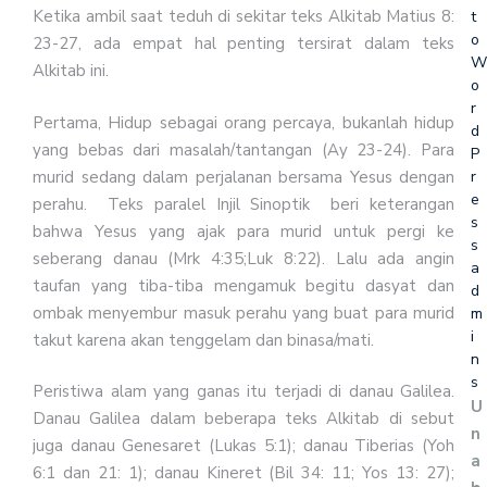
Ketika ambil saat teduh di sekitar teks Alkitab Matius 8:
t
o
23-27, ada empat hal penting tersirat dalam teks
W
Alkitab ini.
o
r
Pertama, Hidup sebagai orang percaya, bukanlah hidup
d
yang bebas dari masalah/tantangan (Ay 23-24). Para
P
r
murid sedang dalam perjalanan bersama Yesus dengan
e
perahu. Teks paralel Injil Sinoptik beri keterangan
s
bahwa Yesus yang ajak para murid untuk pergi ke
s
seberang danau (Mrk 4:35;Luk 8:22). Lalu ada angin
a
taufan yang tiba-tiba mengamuk begitu dasyat dan
d
ombak menyembur masuk perahu yang buat para murid
m
i
takut karena akan tenggelam dan binasa/mati.
n
s
Peristiwa alam yang ganas itu terjadi di danau Galilea.
U
Danau Galilea dalam beberapa teks Alkitab di sebut
n
juga danau Genesaret (Lukas 5:1); danau Tiberias (Yoh
a
6:1 dan 21: 1); danau Kineret (Bil 34: 11; Yos 13: 27);