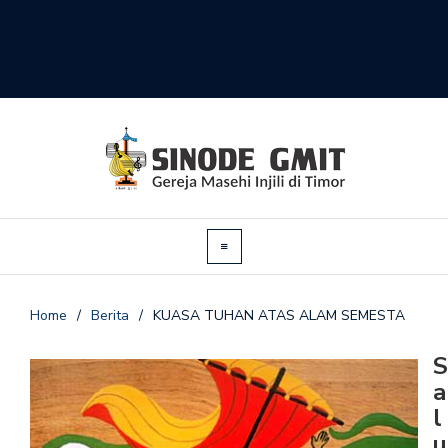
Home
/
Berita
/
KUASA TUHAN ATAS ALAM SEMESTA
S
a
l
u