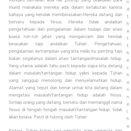
n
murid manakala mereka ada dalam ketakutan karena
d
bahaya yang hendak membinasakan:Mereka datang dan
t
berseru kepada Yesus. Mereka tidak andalkan
h
pengetahuan dan pengalaman dalam hadapi dan atasi
a
kuasa roh-roh jahat yang mengancam dan hendak
t
binasakan tapi andalkan Tuhan. Pengetahuan,
t
pengalaman, ketrampilan yang kita miliki itu penting tapi
h
bukan segalanya dalam atasi tantangan/masalah hidup.
e
Yang utama adalah tahu pasti kepada siapa kita datang
c
dalam masalah/tantangan hidup yakni kepada Tuhan
h
yang sanggup menolong dan menyelamatkan hidup.
a
Alamat yang tepat dan benar untuk kita datang dalam
n
mengatasi masalah/tantangan hidup adalah Yesus.
n
Setiap orang yang datang, berseru dan memanggil nama
e
Yesus di tengah-tengah masalah/tantangan hidup, tidak
l
akan binasa. Pasti di tolong oleh Tuhan.
h
a
Ketiga, Tuhan bukan saja pencipta alam semesta dan