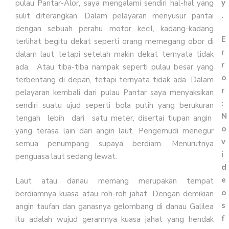
y
pulau Pantar-Alor, saya mengalami sendiri hal-hal yang
.
sulit diterangkan. Dalam pelayaran menyusur pantai
dengan sebuah perahu motor kecil, kadang-kadang
E
terlihat begitu dekat seperti orang memegang obor di
r
dalam laut tetapi setelah makin dekat ternyata tidak
r
ada. Atau tiba-tiba nampak seperti pulau besar yang
o
terbentang di depan, tetapi ternyata tidak ada. Dalam
r
pelayaran kembali dari pulau Pantar saya menyaksikan
:
sendiri suatu ujud seperti bola putih yang berukuran
N
tengah lebih dari satu meter, disertai tiupan angin
o
yang terasa lain dari angin laut. Pengemudi menegur
v
semua penumpang supaya berdiam. Menurutnya
i
penguasa laut sedang lewat.
d
e
Laut atau danau memang merupakan tempat
o
berdiamnya kuasa atau roh-roh jahat. Dengan demikian
s
angin taufan dan ganasnya gelombang di danau Galilea
f
itu adalah wujud geramnya kuasa jahat yang hendak