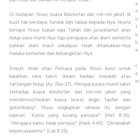
y
o
Di hadapan Yesus, kuasa Iblis/setan dan roh-roh jahat, di
u
buat tak berdaya, tunduk dan takluk kepada-Nya. Nyata
t
betapa Yesus bukan saja Tuhan dan juruselamat atas
u
hidup para murid-Nya tapi penguasa atas alam semesta
b
bahkan alam maut sekalipun telah ditaklukkan-Nya
e
melalui kematian dan kebangkitan-Nya.
.
c
Empat, Iman atau Percaya pada Yesus kunci untuk
o
kalahkan rasa takut dalam hadapi masalah atau
m
tantangan hidup (Ay 26a-27). Mengapa para murid takut
.
terhadap kuasa iblis/setan dan roh-roh jahat yang
mendemostrasikan kuasa lewat angin taufan dan
gelombang? Yesus ungkapkan rahasia itu dengan
kalimat, ”Kamu yang kurang percaya? (Mat 8:26);
“Mengapa kamu tidak percaya? (Mark 4:40); “Dimanakah
kepercayaanmu? (Luk 8:25).