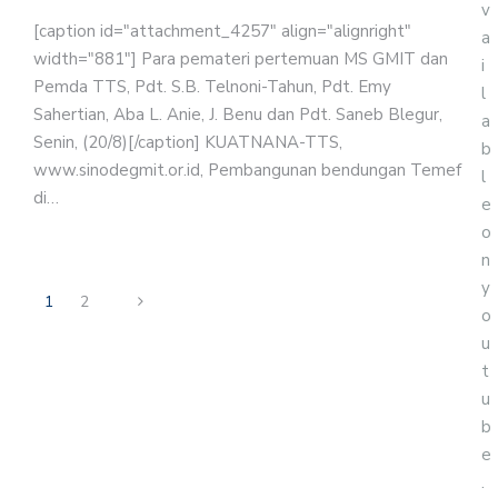
v
[caption id="attachment_4257" align="alignright"
a
width="881"] Para pemateri pertemuan MS GMIT dan
i
Pemda TTS, Pdt. S.B. Telnoni-Tahun, Pdt. Emy
l
Sahertian, Aba L. Anie, J. Benu dan Pdt. Saneb Blegur,
a
Senin, (20/8)[/caption] KUATNANA-TTS,
b
www.sinodegmit.or.id, Pembangunan bendungan Temef
l
di…
e
o
n
y
1
2
o
u
t
u
b
e
.