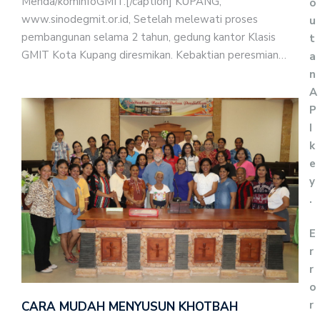
Menda/kominfoGMIT.[/caption] KUPANG,
o
www.sinodegmit.or.id, Setelah melewati proses
u
pembangunan selama 2 tahun, gedung kantor Klasis
t
GMIT Kota Kupang diresmikan. Kebaktian peresmian…
a
n
A
P
I
k
e
y
.
E
r
r
o
r
CARA MUDAH MENYUSUN KHOTBAH