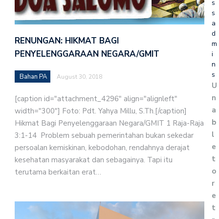
s
s
a
d
RENUNGAN: HIKMAT BAGI
m
PENYELENGGARAAN NEGARA/GMIT
i
n
s
Bahan PA
August 30, 2018
U
n
[caption id="attachment_4296" align="alignleft"
a
width="300"] Foto: Pdt. Yahya Millu, S.Th.[/caption]
b
Hikmat Bagi Penyelenggaraan Negara/GMIT 1 Raja-Raja
l
3:1-14 Problem sebuah pemerintahan bukan sekedar
e
persoalan kemiskinan, kebodohan, rendahnya derajat
t
kesehatan masyarakat dan sebagainya. Tapi itu
o
terutama berkaitan erat…
r
e
t