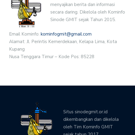
menyajikan berita dan informasi
secara daring. Dikelola oleh Kominfo
Sinode GMIT sejak Tahun 2015.
Email Kominfo:
kominfogmit@gmail.com
Alamat: Jl. Perintis Kemerdekaan, Kelapa Lima, Kota
Kupang
Nusa Tenggara Timur – Kode Pos: 85228
Situs sinodegmit.or.id
dikembangkan dan dikelola
oleh Tim Kominfo GMIT
sejak tahun 2017.