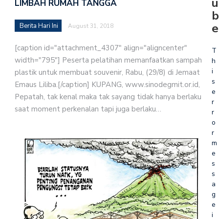
u
LIMBAH RUMAH TANGGA
b
e
Berita Hari Ini
August 31, 2018
[caption id="attachment_4307" align="aligncenter"
T
width="795"] Peserta pelatihan memanfaatkan sampah
h
i
plastik untuk membuat souvenir, Rabu, (29/8) di Jemaat
s
Emaus Liliba.[/caption] KUPANG, www.sinodegmit.or.id,
e
Pepatah, tak kenal maka tak sayang tidak hanya berlaku
r
saat moment perkenalan tapi juga berlaku…
r
o
r
m
e
s
s
a
g
e
i