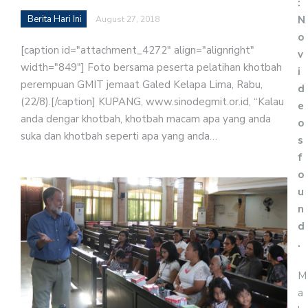
:
N
Berita Hari Ini
August 27, 2018
o
[caption id="attachment_4272" align="alignright"
v
width="849"] Foto bersama peserta pelatihan khotbah
i
perempuan GMIT jemaat Galed Kelapa Lima, Rabu,
d
(22/8).[/caption] KUPANG, www.sinodegmit.or.id, “Kalau
e
anda dengar khotbah, khotbah macam apa yang anda
o
suka dan khotbah seperti apa yang anda…
s
f
o
u
n
d
.
M
a