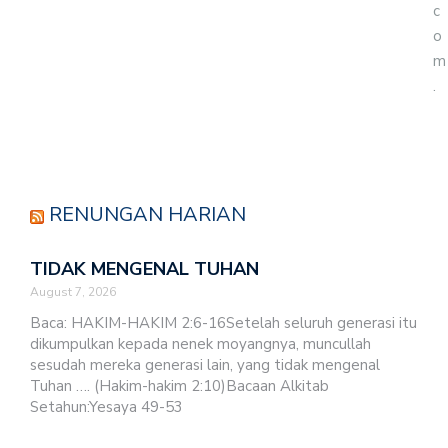
c
o
m
.
RENUNGAN HARIAN
TIDAK MENGENAL TUHAN
August 7, 2026
Baca: HAKIM-HAKIM 2:6-16Setelah seluruh generasi itu
dikumpulkan kepada nenek moyangnya, muncullah
sesudah mereka generasi lain, yang tidak mengenal
Tuhan …. (Hakim-hakim 2:10)Bacaan Alkitab
Setahun:Yesaya 49-53