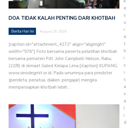
k
e
s
DOA TIDAK KALAH PENTING DARI KHOTBAH
u
r
Berita Hari Ini
August 26, 2018
e
t
[caption id="attachment_4272" align="alignright"
h
width="976"] Foto bersama peserta pelatihan khotbah
i
bersama pemateri Pdt. John Campbell-Nelson, Rabu,
s
(22/8) di Jemaat Galed Kelapa Lima.[/caption] KUPANG,
i
www.sinodegmit.or.id, Pada umumnya para presbiter
s
(pendeta, penatua, diaken, pengajar) mengira
a
mempersiapkan khotbah lebih…
v
a
l
i
d