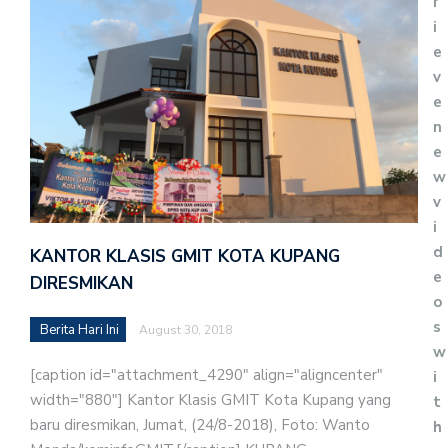
r
i
e
v
e
n
e
w
v
i
d
KANTOR KLASIS GMIT KOTA KUPANG
e
DIRESMIKAN
o
s
Berita Hari Ini
August 30, 2018
w
[caption id="attachment_4290" align="aligncenter"
i
width="880"] Kantor Klasis GMIT Kota Kupang yang
t
baru diresmikan, Jumat, (24/8-2018), Foto: Wanto
h