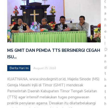
c
h
a
n
n
e
l
I
D
MS GMIT DAN PEMDA TTS BERSINERGI CEGAH
a
ISU…
n
d
Berita Hari Ini
August 25, 2018
t
KUATNANA, www.sinodegmit.or.id, Majelis Sinode (MS)
h
Gereja Masehi Injili di Timor (GMIT) mendesak
a
Pemerintah Daerah Kabupaten Timor Tengah Selatan
t
(TTS) agar intensif melakukan tugas pengawasan
t
praktik penyiaran agama. Desakan itu dilatarbelakangi
h