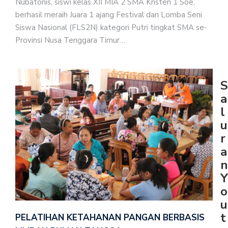
Nubatonis, siswi kelas XII MIA 2 SMA Kristen 1 Soe,
berhasil meraih Juara 1 ajang Festival dan Lomba Seni
Siswa Nasional (FLS2N) kategori Putri tingkat SMA se-
Provinsi Nusa Tenggara Timur…
S
a
l
u
r
a
n
Y
o
u
t
PELATIHAN KETAHANAN PANGAN BERBASIS