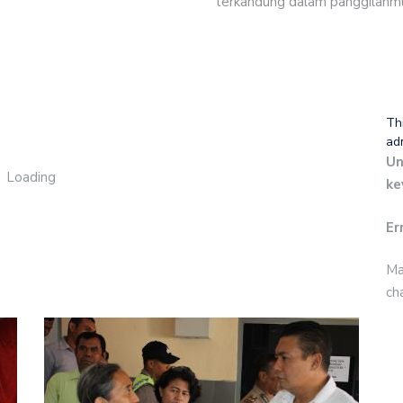
terkandung dalam panggilanmu
Th
ad
Un
Loading
ke
Er
Ma
ch