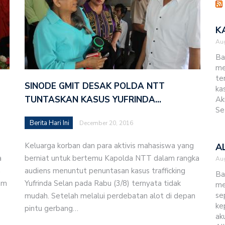
K
Aug
Ba
me
te
SINODE GMIT DESAK POLDA NTT
ka
TUNTASKAN KASUS YUFRINDA…
Ak
Se
Berita Hari Ini
December 20, 2016
Keluarga korban dan para aktivis mahasiswa yang
A
a
berniat untuk bertemu Kapolda NTT dalam rangka
Aug
n
audiens menuntut penuntasan kasus trafficking
Ba
am
Yufrinda Selan pada Rabu (3/8) ternyata tidak
me
se
mudah. Setelah melalui perdebatan alot di depan
ke
pintu gerbang…
ak