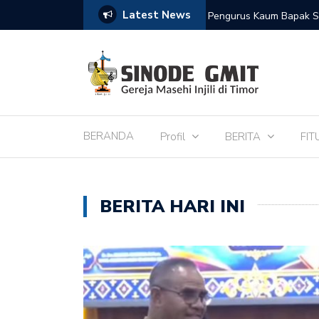
Latest News
de IPTL
Pengurus Kaum Bapak S
BERANDA
Profil
BERITA
FIT
BERITA HARI INI