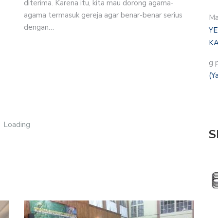
diterima. Karena itu, kita mau dorong agama-
agama termasuk gereja agar benar-benar serius
Ma
dengan…
YE
KA
g 
(Y
Loading
S