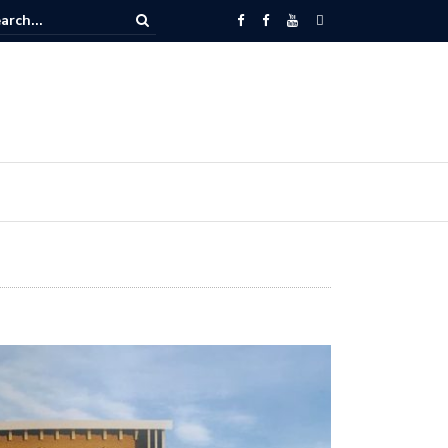
Kaum Bapak Sinode GMIT Harus Menyentuh Isu-isu Sosial