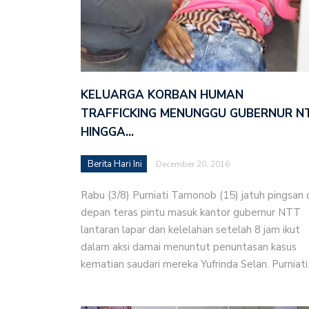
KELUARGA KORBAN HUMAN
TRAFFICKING MENUNGGU GUBERNUR N
HINGGA…
Berita Hari Ini
December 20, 2016
Rabu (3/8) Purniati Tamonob (15) jatuh pingsan 
depan teras pintu masuk kantor gubernur NTT
lantaran lapar dan kelelahan setelah 8 jam ikut
dalam aksi damai menuntut penuntasan kasus
kematian saudari mereka Yufrinda Selan. Purniat