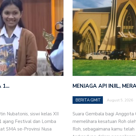
A 1…
MENJAGA API INJIL, ME
BERITA GMIT
August 5, 2026
n Nubatonis, siswi kelas XII
Suara Gembala bagi Anggota Ge
 1 ajang Festival dan Lomba
memelihara kesatuan Roh oleh 
gkat SMA se-Provinsi Nusa
Roh, sebagaimana kamu telah 