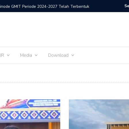
inode GMIT Periode 2024-2027 Telah Terbentuk
Gerakan 
UR
Media
Download