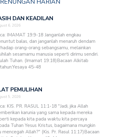
RENUNGAN HARIAN
ASIH DAN KEADILAN
ust 6, 2026
ca: IMAMAT 19:9-18 Janganlah engkau
nuntut balas, dan janganlah menaruh dendam
rhadap orang-orang sebangsamu, melainkan
sihilah sesamamu manusia seperti dirimu sendiri.
ulah Tuhan. (Imamat 19:18)Bacaan Alkitab
tahun:Yesaya 45-48
LAT PEMULIHAN
ust 5, 2026
ca: KIS. PR. RASUL 11:1-18 "Jadi, jika Allah
mberikan karunia yang sama kepada mereka
perti kepada kita pada waktu kita percaya
pada Tuhan Yesus Kristus, bagaimana mungkin
u mencegah Allah?" (Kis. Pr. Rasul 11:17)Bacaan