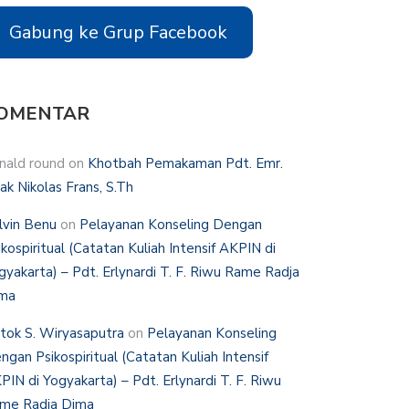
Gabung ke Grup Facebook
OMENTAR
nald round
on
Khotbah Pemakaman Pdt. Emr.
hak Nikolas Frans, S.Th
lvin Benu
on
Pelayanan Konseling Dengan
ikospiritual (Catatan Kuliah Intensif AKPIN di
gyakarta) – Pdt. Erlynardi T. F. Riwu Rame Radja
ma
tok S. Wiryasaputra
on
Pelayanan Konseling
ngan Psikospiritual (Catatan Kuliah Intensif
PIN di Yogyakarta) – Pdt. Erlynardi T. F. Riwu
me Radja Dima