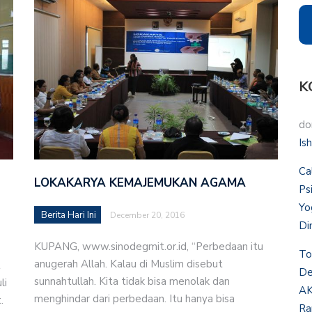
K
do
Is
Ca
LOKAKARYA KEMAJEMUKAN AGAMA
Ps
Yo
Berita Hari Ini
December 20, 2016
Di
KUPANG, www.sinodegmit.or.id, “Perbedaan itu
To
anugerah Allah. Kalau di Muslim disebut
t
De
sunnahtullah. Kita tidak bisa menolak dan
li
AK
menghindar dari perbedaan. Itu hanya bisa
.
Ra